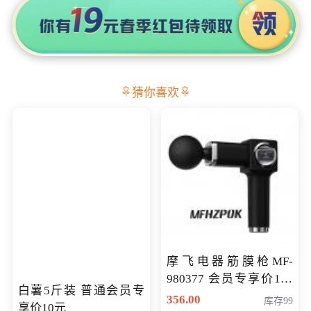
猜你喜欢
摩飞电器筋膜枪MF-
980377 会员专享价199
白薯5斤装 普通会员专
元
356.00
库存99
享价10元