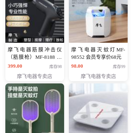
摩飞电器筋膜冲击仪
摩飞电器灭蚊灯MF-
（筋膜枪）MF-8188 会
98552 会员专享价68元
员专享价268元
399.00
98.00
库存98
库存99
摩飞电器专卖店
摩飞电器专卖店