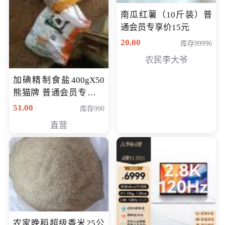
南瓜红薯（10斤装）普
通会员专享价15元
20.00
库存99996
农民李大爷
加碘精制食盐400gX50
熊猫牌 普通会员专享价
格50元
51.00
库存990
直营
农家晚稻超级香米25公