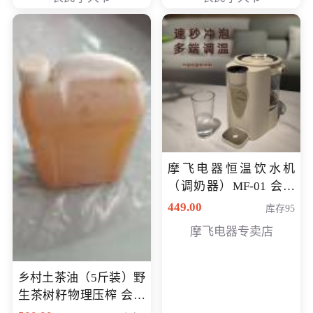
摩飞电器恒温饮水机
（调奶器）MF-01 会员
专享价366元
449.00
库存95
摩飞电器专卖店
乡村土茶油（5斤装）野
生茶树籽物理压榨 会员
专享价400元