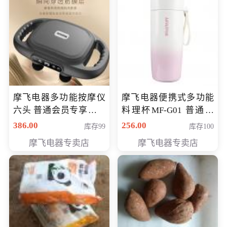
摩飞电器多功能按摩仪
摩飞电器便携式多功能
六头 普通会员专享价格
料理杯MF-G01 普通会
199元
员专享价格118元
386.00
256.00
库存99
库存100
摩飞电器专卖店
摩飞电器专卖店