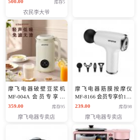
500.00
库存5
农民李大爷
摩飞电器破壁豆浆机
摩飞电器筋膜按摩仪
MF-004A 会员专享价
MF-8166 会员专享价168
168元
元
359.00
239.00
库存95
库存98
摩飞电器专卖店
摩飞电器专卖店