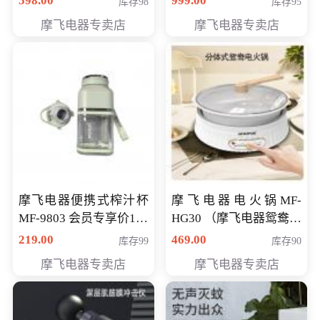
598.00
999.00
库存98
库存95
摩飞电器专卖店
摩飞电器专卖店
摩飞电器便携式榨汁杯
摩飞电器电火锅MF-
MF-9803 会员专享价138
HG30 （摩飞电器鸳鸯锅
元
MF-HG30 ） 会员专享价
219.00
469.00
库存99
库存90
319元
摩飞电器专卖店
摩飞电器专卖店