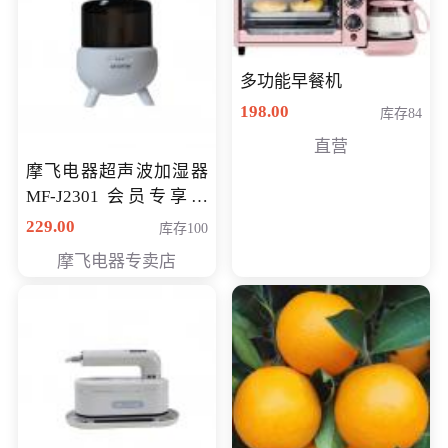
多功能早餐机
198.00
库存84
直营
摩飞电器超声波加湿器
MF-J2301 会员专享价
168元
229.00
库存100
摩飞电器专卖店