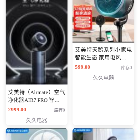
艾美特天鹅系列小家电
智能生态 家用电风扇直
流变频节能轻音空气循
599.00
库存0
环扇CA23-AD18(黑天
久久电器
鹅，白天鹅智能)
艾美特（Airmate）空气
净化器AIR7 PRO 智能全
屋空气循环负离子旗舰
2999.00
库存0
款净化器
久久电器