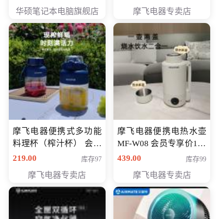
员专享价6998元
华硕笔记本电脑旗舰店
摩飞电器专卖店
摩飞电器便携式多功能
摩飞电器便携电热水壶
料理杯（榨汁杯） 会员
MF-W08 会员专享价198
专享价118元
元
219.00
439.00
库存97
库存99
摩飞电器专卖店
摩飞电器专卖店