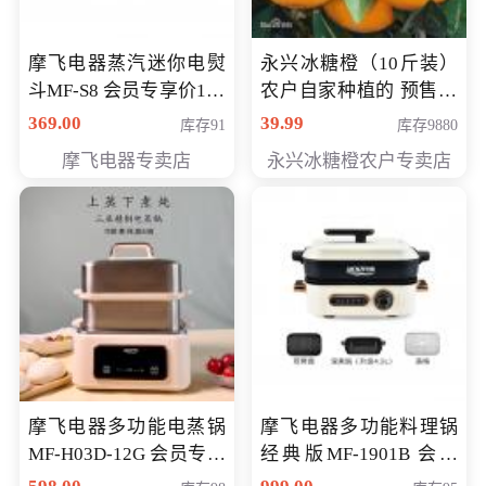
摩飞电器蒸汽迷你电熨
永兴冰糖橙（10斤装）
斗MF-S8 会员专享价168
农户自家种植的 预售10
元
万斤 会员包邮专享价
369.00
39.99
库存91
库存9880
29.99元
摩飞电器专卖店
永兴冰糖橙农户专卖店
摩飞电器多功能电蒸锅
摩飞电器多功能料理锅
MF-H03D-12G 会员专享
经典版MF-1901B 会员
价398元
专享价399元