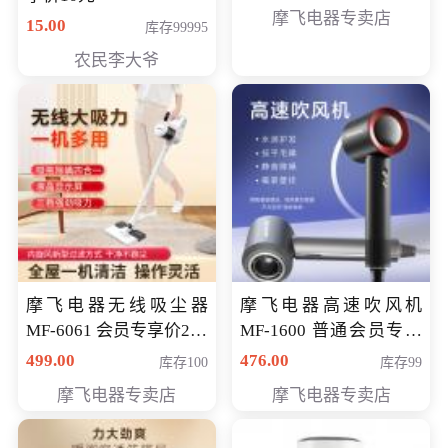
摩飞电器专卖店
15.00
库存99995
农民李大爷
摩飞电器无线吸尘器
摩飞电器高速吹风机
MF-6061 会员专享价299
MF-1600 普通会员专享
元
价298元
499.00
476.00
库存100
库存99
摩飞电器专卖店
摩飞电器专卖店