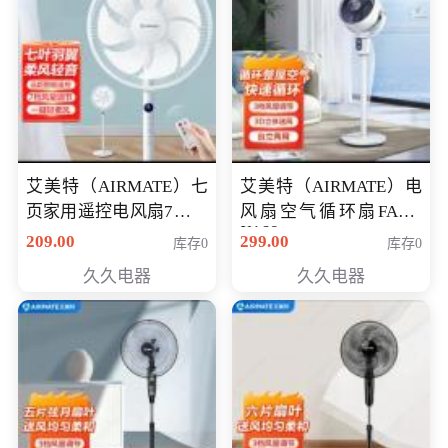
艾美特（AIRMATE）七
艾美特（AIRMATE）电
页家用遥控电风扇7档风
风扇空气循环扇FA18-
X168
量空气循环摇头立式落
209.00
299.00
库存0
库存0
地扇节能轻音柔风预约
久久电器
久久电器
定时落地式风扇CS35-
R20