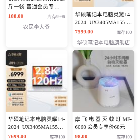
斤一袋 普通会员专享价
格178元
华硕笔记本电脑灵耀14-
188.00
库存9996
2024 UX3405MA155冰
农民李大爷
川银 oled 智慧轻薄本 会
7599.00
库存100
员专享价6898元
华硕笔记本电脑旗舰店
华硕笔记本电脑灵耀14-
摩飞电器灭蚊灯MF-
2024 UX3405MA155夜
6060 会员专享价68元
空蓝 oled 智慧轻薄本 会
7699.00
98.00
库存100
库存100