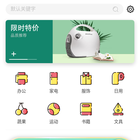
默认关键字
办公
家电
服饰
日用
蔬果
运动
书籍
文具