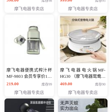
598.00
999.00
库存98
库存95
摩飞电器专卖店
摩飞电器专卖店
摩飞电器便携式榨汁杯
摩飞电器电火锅MF-
MF-9803 会员专享价138
HG30 （摩飞电器鸳鸯锅
元
MF-HG30 ） 会员专享价
219.00
469.00
库存99
库存90
319元
摩飞电器专卖店
摩飞电器专卖店