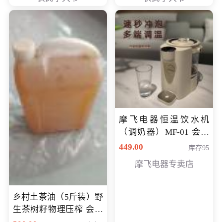
摩飞电器恒温饮水机
（调奶器）MF-01 会员
专享价366元
449.00
库存95
摩飞电器专卖店
乡村土茶油（5斤装）野
生茶树籽物理压榨 会员
专享价400元