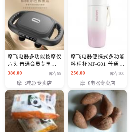
摩飞电器多功能按摩仪
摩飞电器便携式多功能
六头 普通会员专享价格
料理杯MF-G01 普通会
199元
员专享价格118元
386.00
256.00
库存99
库存100
摩飞电器专卖店
摩飞电器专卖店