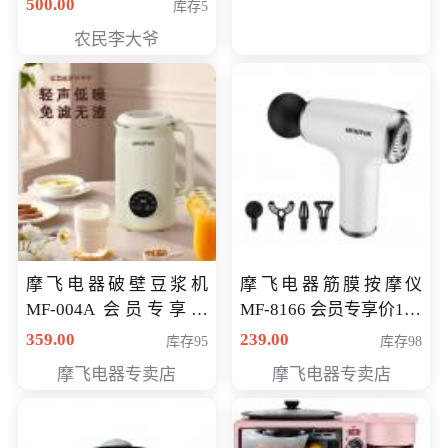
500.00
库存5
农民李大爷
摩飞电器破壁豆浆机
摩飞电器筋膜按摩仪
MF-004A 会员专享价
MF-8166 会员专享价168
168元
元
359.00
239.00
库存95
库存98
摩飞电器专卖店
摩飞电器专卖店