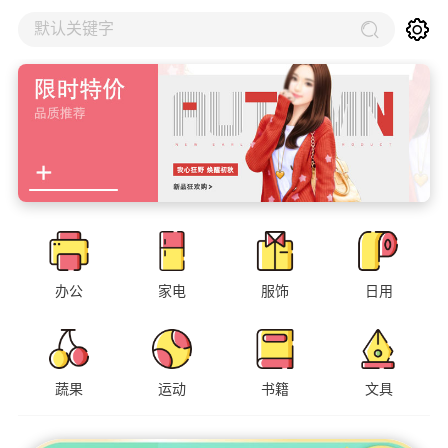
默认关键字
办公
家电
服饰
日用
蔬果
运动
书籍
文具