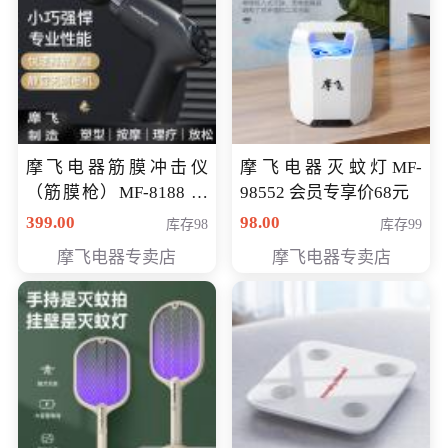
摩飞电器筋膜冲击仪
摩飞电器灭蚊灯MF-
（筋膜枪）MF-8188 会
98552 会员专享价68元
员专享价268元
399.00
98.00
库存98
库存99
摩飞电器专卖店
摩飞电器专卖店