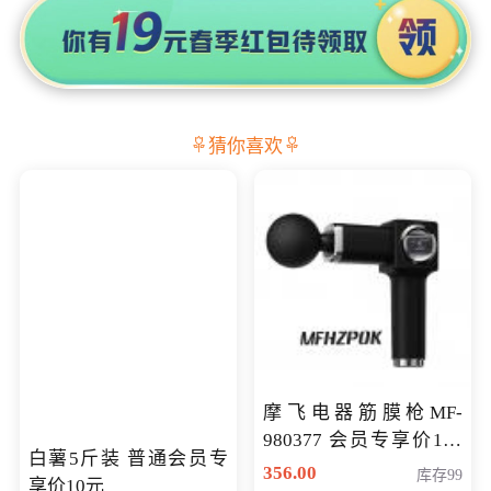
猜你喜欢
摩飞电器筋膜枪MF-
980377 会员专享价199
白薯5斤装 普通会员专
元
356.00
库存99
享价10元