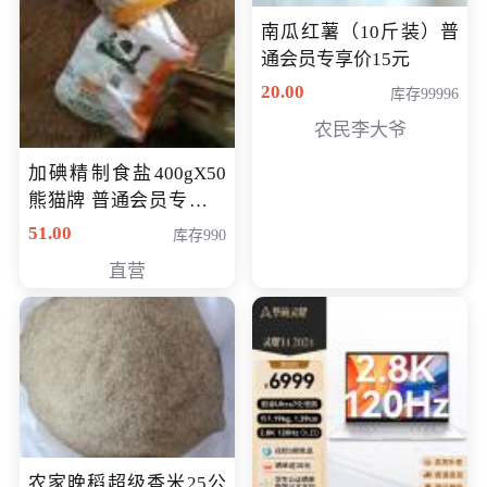
南瓜红薯（10斤装）普
通会员专享价15元
20.00
库存99996
农民李大爷
加碘精制食盐400gX50
熊猫牌 普通会员专享价
格50元
51.00
库存990
直营
农家晚稻超级香米25公