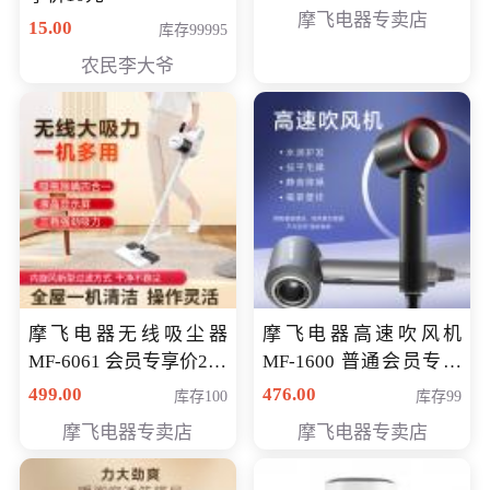
摩飞电器专卖店
15.00
库存99995
农民李大爷
摩飞电器无线吸尘器
摩飞电器高速吹风机
MF-6061 会员专享价299
MF-1600 普通会员专享
元
价298元
499.00
476.00
库存100
库存99
摩飞电器专卖店
摩飞电器专卖店