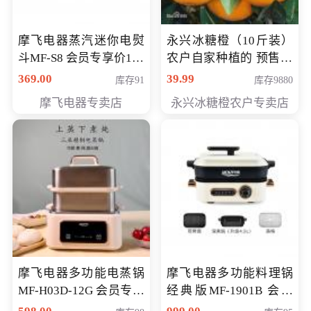
摩飞电器蒸汽迷你电熨
永兴冰糖橙（10斤装）
斗MF-S8 会员专享价168
农户自家种植的 预售10
元
万斤 会员包邮专享价
369.00
39.99
库存91
库存9880
29.99元
摩飞电器专卖店
永兴冰糖橙农户专卖店
摩飞电器多功能电蒸锅
摩飞电器多功能料理锅
MF-H03D-12G 会员专享
经典版MF-1901B 会员
价398元
专享价399元