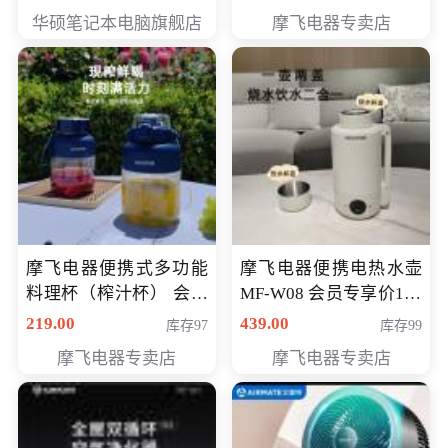
员专享价6998元
华硕笔记本电脑旗舰店
摩飞电器专卖店
摩飞电器便携式多功能
摩飞电器便携电热水壶
料理杯（榨汁杯） 会员
MF-W08 会员专享价198
专享价118元
元
219.00
439.00
库存97
库存99
摩飞电器专卖店
摩飞电器专卖店