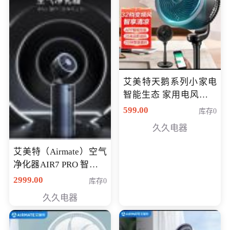
艾美特天鹅系列小家电
智能生态 家用电风扇直
流变频节能轻音空气循
599.00
库存0
环扇CA23-AD18(黑天
久久电器
鹅，白天鹅智能)
艾美特（Airmate）空气
净化器AIR7 PRO 智能全
屋空气循环负离子旗舰
2999.00
库存0
款净化器
久久电器