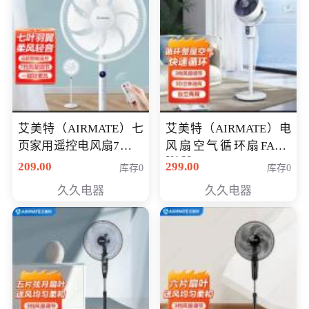
艾美特（AIRMATE）七
艾美特（AIRMATE）电
页家用遥控电风扇7档风
风扇空气循环扇FA18-
X168
量空气循环摇头立式落
209.00
299.00
库存0
库存0
地扇节能轻音柔风预约
久久电器
久久电器
定时落地式风扇CS35-
R20