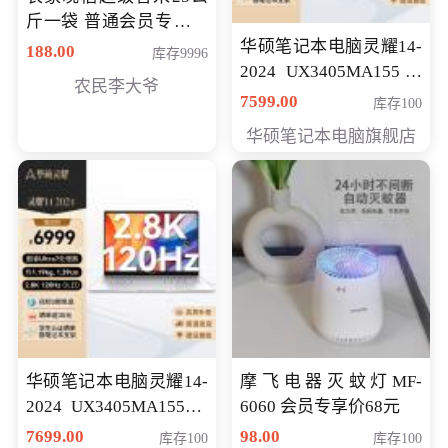
斤一袋 普通会员专享价
格178元
华硕笔记本电脑灵耀14-
188.00
库存9996
2024 UX3405MA155冰
农民李大爷
川银 oled 智慧轻薄本 会
7599.00
库存100
员专享价6898元
华硕笔记本电脑旗舰店
华硕笔记本电脑灵耀14-
摩飞电器灭蚊灯MF-
2024 UX3405MA155夜
6060 会员专享价68元
空蓝 oled 智慧轻薄本 会
7699.00
98.00
库存100
库存100