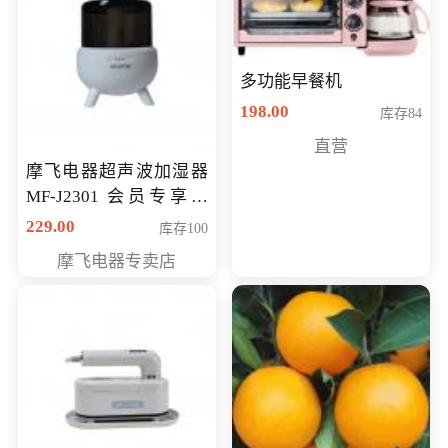
多功能早餐机
198.00
库存84
直营
摩飞电器超声波加湿器
MF-J2301 会员专享价
168元
229.00
库存100
摩飞电器专卖店