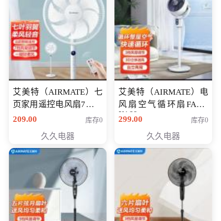
艾美特（AIRMATE）七
艾美特（AIRMATE）电
页家用遥控电风扇7档风
风扇空气循环扇FA18-
X168
量空气循环摇头立式落
209.00
299.00
库存0
库存0
地扇节能轻音柔风预约
久久电器
久久电器
定时落地式风扇CS35-
R20