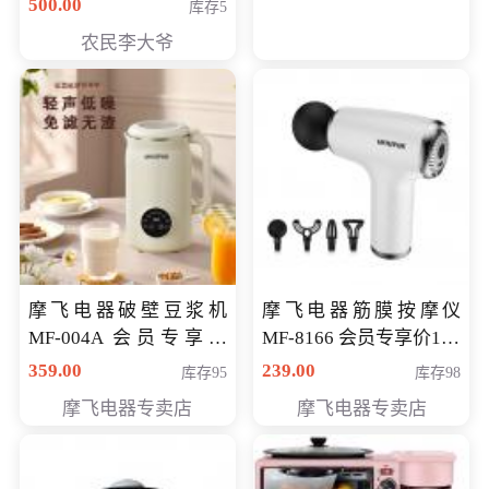
500.00
库存5
农民李大爷
摩飞电器破壁豆浆机
摩飞电器筋膜按摩仪
MF-004A 会员专享价
MF-8166 会员专享价168
168元
元
359.00
239.00
库存95
库存98
摩飞电器专卖店
摩飞电器专卖店