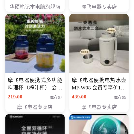
员专享价6998元
华硕笔记本电脑旗舰店
摩飞电器专卖店
摩飞电器便携式多功能
摩飞电器便携电热水壶
料理杯（榨汁杯） 会员
MF-W08 会员专享价198
专享价118元
元
219.00
439.00
库存97
库存99
摩飞电器专卖店
摩飞电器专卖店