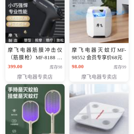
摩飞电器筋膜冲击仪
摩飞电器灭蚊灯MF-
（筋膜枪）MF-8188 会
98552 会员专享价68元
员专享价268元
399.00
98.00
库存98
库存99
摩飞电器专卖店
摩飞电器专卖店