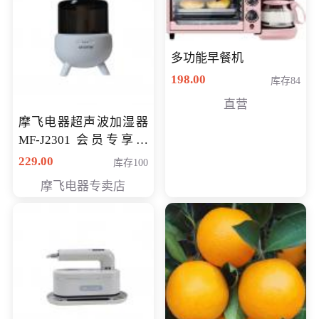
多功能早餐机
198.00
库存84
直营
摩飞电器超声波加湿器
MF-J2301 会员专享价
168元
229.00
库存100
摩飞电器专卖店