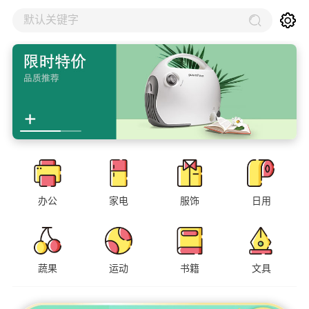
默认关键字
办公
家电
服饰
日用
蔬果
运动
书籍
文具