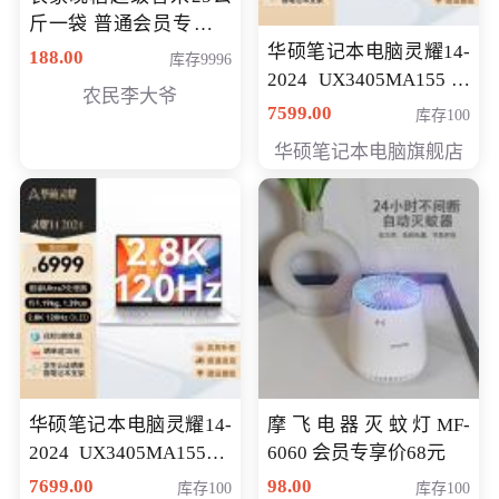
斤一袋 普通会员专享价
格178元
华硕笔记本电脑灵耀14-
188.00
库存9996
2024 UX3405MA155冰
农民李大爷
川银 oled 智慧轻薄本 会
7599.00
库存100
员专享价6898元
华硕笔记本电脑旗舰店
华硕笔记本电脑灵耀14-
摩飞电器灭蚊灯MF-
2024 UX3405MA155夜
6060 会员专享价68元
空蓝 oled 智慧轻薄本 会
7699.00
98.00
库存100
库存100