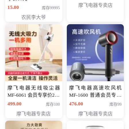
摩飞电器专卖店
15.00
库存99995
农民李大爷
摩飞电器无线吸尘器
摩飞电器高速吹风机
MF-6061 会员专享价299
MF-1600 普通会员专享
元
价298元
499.00
476.00
库存100
库存99
摩飞电器专卖店
摩飞电器专卖店