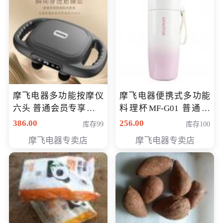
摩飞电器多功能按摩仪
摩飞电器便携式多功能
六头 普通会员专享价格
料理杯MF-G01 普通会
199元
员专享价格118元
386.00
256.00
库存99
库存100
摩飞电器专卖店
摩飞电器专卖店