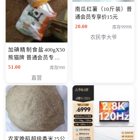
南瓜红薯（10斤装）普
通会员专享价15元
20.00
库存99996
农民李大爷
加碘精制食盐400gX50
熊猫牌 普通会员专享价
格50元
51.00
库存990
直营
农家晚稻超级香米25公