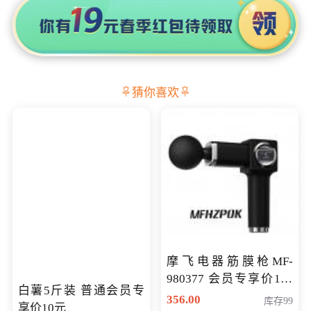
猜你喜欢
摩飞电器筋膜枪MF-
980377 会员专享价199
白薯5斤装 普通会员专
元
356.00
库存99
享价10元