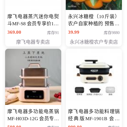
摩飞电器蒸汽迷你电熨
永兴冰糖橙（10斤装）
斗MF-S8 会员专享价168
农户自家种植的 预售10
元
万斤 会员包邮专享价
369.00
39.99
库存91
库存9880
29.99元
摩飞电器专卖店
永兴冰糖橙农户专卖店
摩飞电器多功能电蒸锅
摩飞电器多功能料理锅
MF-H03D-12G 会员专享
经典版MF-1901B 会员
价398元
专享价399元