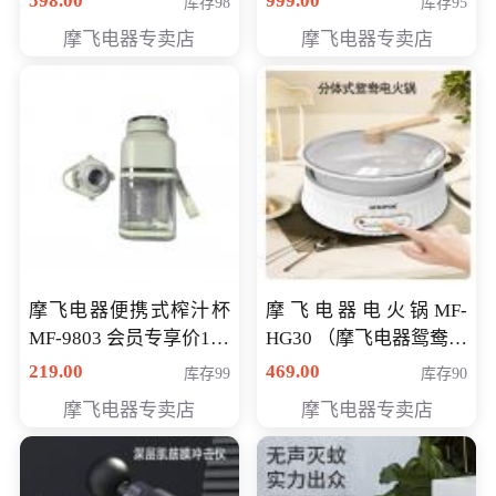
598.00
999.00
库存98
库存95
摩飞电器专卖店
摩飞电器专卖店
摩飞电器便携式榨汁杯
摩飞电器电火锅MF-
MF-9803 会员专享价138
HG30 （摩飞电器鸳鸯锅
元
MF-HG30 ） 会员专享价
219.00
469.00
库存99
库存90
319元
摩飞电器专卖店
摩飞电器专卖店