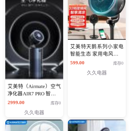
艾美特天鹅系列小家电
智能生态 家用电风扇直
流变频节能轻音空气循
599.00
库存0
环扇CA23-AD18(黑天
久久电器
鹅，白天鹅智能)
艾美特（Airmate）空气
净化器AIR7 PRO 智能全
屋空气循环负离子旗舰
2999.00
库存0
款净化器
久久电器