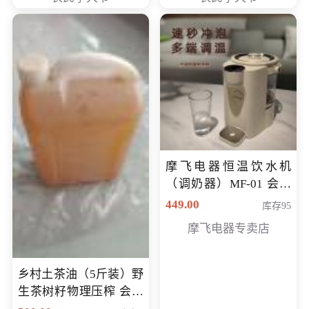
摩飞电器恒温饮水机
（调奶器）MF-01 会员
专享价366元
449.00
库存95
摩飞电器专卖店
乡村土茶油（5斤装）野
生茶树籽物理压榨 会员
专享价400元