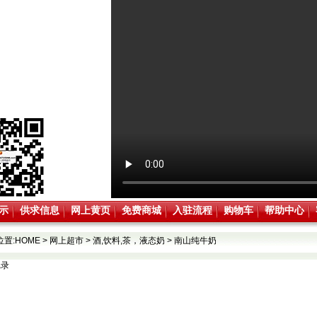
示
供求信息
网上黄页
免费商城
入驻流程
购物车
帮助中心
位置:
HOME
>
网上超市
>
酒,饮料,茶，液态奶
>
南山纯牛奶
记录