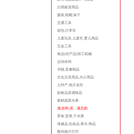
日用家居用品
服装,鞋帽,袜子
交通工具
箱包,行李车
儿童玩具,儿童车,婴儿用品
五金工具
食品(农产品)加工机械
运动休闲
书籍,音像制品
文化文具用品,办公用品
土特产,地方名吃
副食品及调味品
新鲜蔬菜水果
酒,饮料,茶，液态奶
零食,坚果,干水果
保健品,化妆品,香水,饰品
数码相片打印