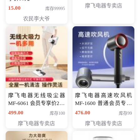
摩飞电器专卖店
15.00
库存99995
农民李大爷
摩飞电器无线吸尘器
摩飞电器高速吹风机
MF-6061 会员专享价299
MF-1600 普通会员专享
元
价298元
499.00
476.00
库存100
库存99
摩飞电器专卖店
摩飞电器专卖店