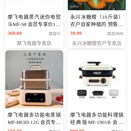
摩飞电器蒸汽迷你电熨
永兴冰糖橙（10斤装）
斗MF-S8 会员专享价168
农户自家种植的 预售10
元
万斤 会员包邮专享价
369.00
39.99
库存91
库存9880
29.99元
摩飞电器专卖店
永兴冰糖橙农户专卖店
摩飞电器多功能电蒸锅
摩飞电器多功能料理锅
MF-H03D-12G 会员专享
经典版MF-1901B 会员
价398元
专享价399元