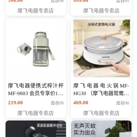
598.00
999.00
库存98
库存95
摩飞电器专卖店
摩飞电器专卖店
摩飞电器便携式榨汁杯
摩飞电器电火锅MF-
MF-9803 会员专享价138
HG30 （摩飞电器鸳鸯锅
元
MF-HG30 ） 会员专享价
219.00
469.00
库存99
库存90
319元
摩飞电器专卖店
摩飞电器专卖店