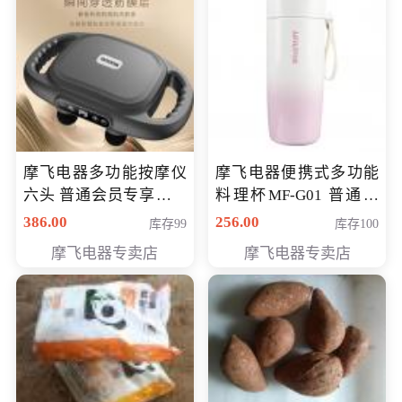
摩飞电器多功能按摩仪
摩飞电器便携式多功能
六头 普通会员专享价格
料理杯MF-G01 普通会
199元
员专享价格118元
386.00
256.00
库存99
库存100
摩飞电器专卖店
摩飞电器专卖店