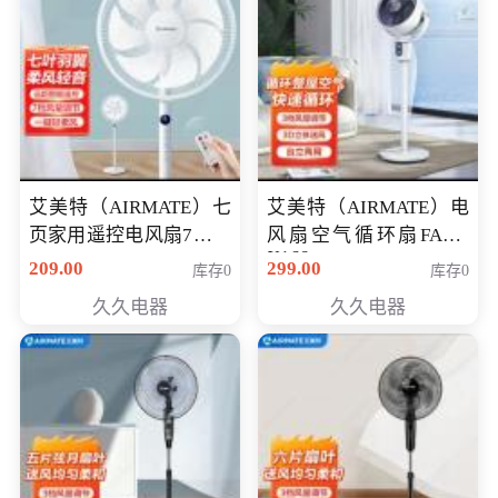
艾美特（AIRMATE）七
艾美特（AIRMATE）电
页家用遥控电风扇7档风
风扇空气循环扇FA18-
X168
量空气循环摇头立式落
209.00
299.00
库存0
库存0
地扇节能轻音柔风预约
久久电器
久久电器
定时落地式风扇CS35-
R20