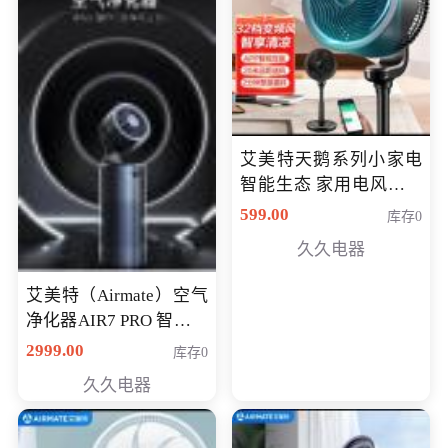
艾美特天鹅系列小家电
智能生态 家用电风扇直
流变频节能轻音空气循
599.00
库存0
环扇CA23-AD18(黑天
久久电器
鹅，白天鹅智能)
艾美特（Airmate）空气
净化器AIR7 PRO 智能全
屋空气循环负离子旗舰
2999.00
库存0
款净化器
久久电器