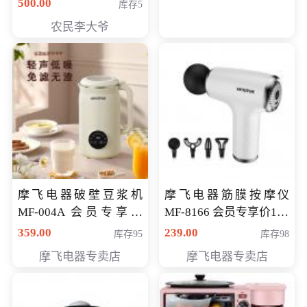
500.00
库存5
农民李大爷
摩飞电器破壁豆浆机
摩飞电器筋膜按摩仪
MF-004A 会员专享价
MF-8166 会员专享价168
168元
元
359.00
239.00
库存95
库存98
摩飞电器专卖店
摩飞电器专卖店