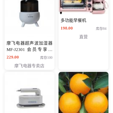
多功能早餐机
198.00
库存84
直营
摩飞电器超声波加湿器
MF-J2301 会员专享价
168元
229.00
库存100
摩飞电器专卖店