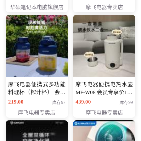
员专享价6998元
华硕笔记本电脑旗舰店
摩飞电器专卖店
摩飞电器便携式多功能
摩飞电器便携电热水壶
料理杯（榨汁杯） 会员
MF-W08 会员专享价198
专享价118元
元
219.00
439.00
库存97
库存99
摩飞电器专卖店
摩飞电器专卖店