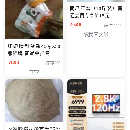
南瓜红薯（10斤装）普
通会员专享价15元
20.00
库存99996
农民李大爷
加碘精制食盐400gX50
熊猫牌 普通会员专享价
格50元
51.00
库存990
直营
农家晚稻超级香米25公