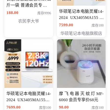
斤一袋 普通会员专享价
格178元
华硕笔记本电脑灵耀14-
188.00
库存9996
2024 UX3405MA155冰
农民李大爷
川银 oled 智慧轻薄本 会
7599.00
库存100
员专享价6898元
华硕笔记本电脑旗舰店
华硕笔记本电脑灵耀14-
摩飞电器灭蚊灯MF-
2024 UX3405MA155夜
6060 会员专享价68元
空蓝 oled 智慧轻薄本 会
7699.00
98.00
库存100
库存100