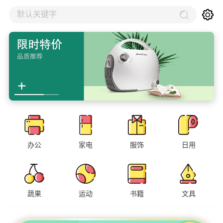
默认关键字
办公
家电
服饰
日用
蔬果
运动
书籍
文具