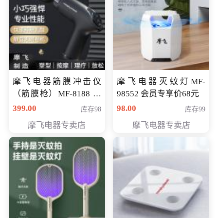
摩飞电器筋膜冲击仪
摩飞电器灭蚊灯MF-
（筋膜枪）MF-8188 会
98552 会员专享价68元
员专享价268元
399.00
98.00
库存98
库存99
摩飞电器专卖店
摩飞电器专卖店