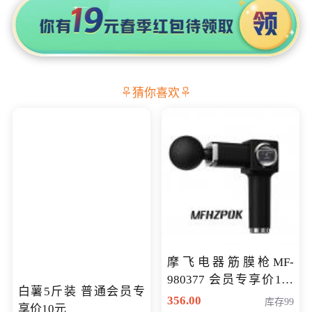
猜你喜欢
摩飞电器筋膜枪MF-
980377 会员专享价199
白薯5斤装 普通会员专
元
356.00
库存99
享价10元