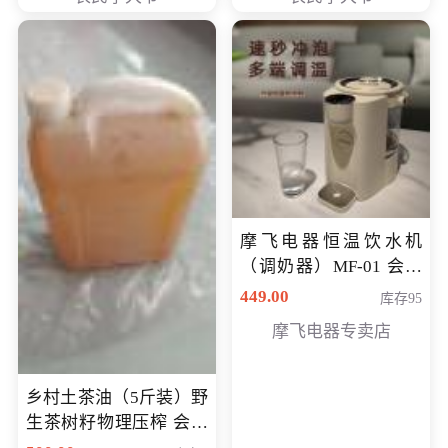
摩飞电器恒温饮水机
（调奶器）MF-01 会员
专享价366元
449.00
库存95
摩飞电器专卖店
乡村土茶油（5斤装）野
生茶树籽物理压榨 会员
专享价400元