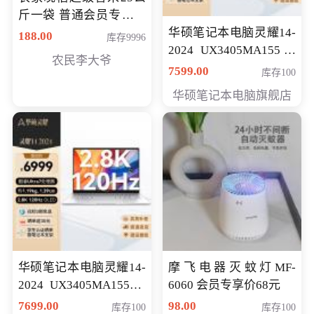
斤一袋 普通会员专享价
格178元
华硕笔记本电脑灵耀14-
188.00
库存9996
2024 UX3405MA155冰
农民李大爷
川银 oled 智慧轻薄本 会
7599.00
库存100
员专享价6898元
华硕笔记本电脑旗舰店
华硕笔记本电脑灵耀14-
摩飞电器灭蚊灯MF-
2024 UX3405MA155夜
6060 会员专享价68元
空蓝 oled 智慧轻薄本 会
7699.00
98.00
库存100
库存100