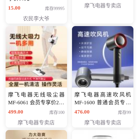
摩飞电器专卖店
15.00
库存99995
农民李大爷
摩飞电器无线吸尘器
摩飞电器高速吹风机
MF-6061 会员专享价299
MF-1600 普通会员专享
元
价298元
499.00
476.00
库存100
库存99
摩飞电器专卖店
摩飞电器专卖店