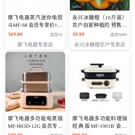
摩飞电器蒸汽迷你电熨
永兴冰糖橙（10斤装）
斗MF-S8 会员专享价168
农户自家种植的 预售10
元
万斤 会员包邮专享价
369.00
39.99
库存91
库存9880
29.99元
摩飞电器专卖店
永兴冰糖橙农户专卖店
摩飞电器多功能电蒸锅
摩飞电器多功能料理锅
MF-H03D-12G 会员专享
经典版MF-1901B 会员
价398元
专享价399元