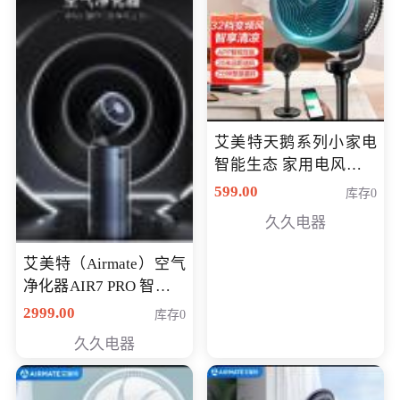
艾美特天鹅系列小家电
智能生态 家用电风扇直
流变频节能轻音空气循
599.00
库存0
环扇CA23-AD18(黑天
久久电器
鹅，白天鹅智能)
艾美特（Airmate）空气
净化器AIR7 PRO 智能全
屋空气循环负离子旗舰
2999.00
库存0
款净化器
久久电器