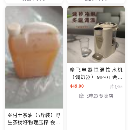
摩飞电器恒温饮水机
（调奶器）MF-01 会员
专享价366元
449.00
库存95
摩飞电器专卖店
乡村土茶油（5斤装）野
生茶树籽物理压榨 会员
专享价400元