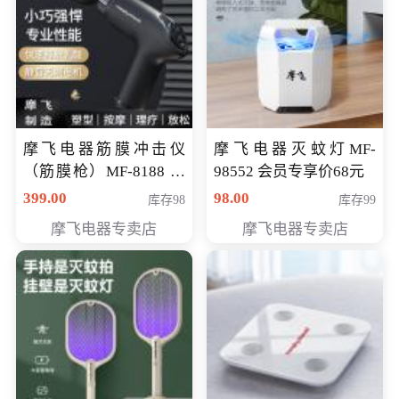
摩飞电器筋膜冲击仪
摩飞电器灭蚊灯MF-
（筋膜枪）MF-8188 会
98552 会员专享价68元
员专享价268元
399.00
98.00
库存98
库存99
摩飞电器专卖店
摩飞电器专卖店