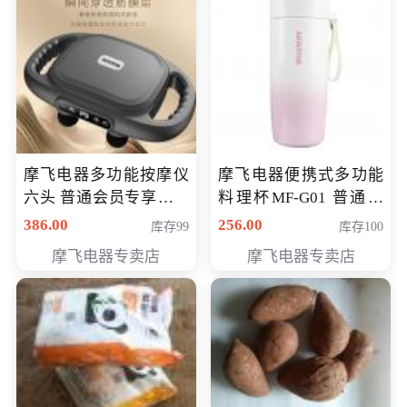
摩飞电器多功能按摩仪
摩飞电器便携式多功能
六头 普通会员专享价格
料理杯MF-G01 普通会
199元
员专享价格118元
386.00
256.00
库存99
库存100
摩飞电器专卖店
摩飞电器专卖店