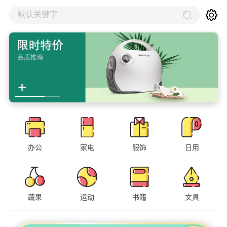
默认关键字
办公
家电
服饰
日用
蔬果
运动
书籍
文具