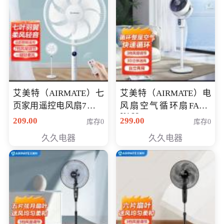
艾美特（AIRMATE）七
艾美特（AIRMATE）电
页家用遥控电风扇7档风
风扇空气循环扇FA18-
X168
量空气循环摇头立式落
209.00
299.00
库存0
库存0
地扇节能轻音柔风预约
久久电器
久久电器
定时落地式风扇CS35-
R20