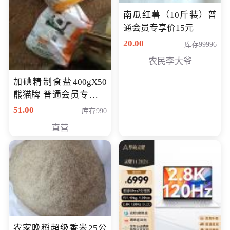
南瓜红薯（10斤装）普
通会员专享价15元
20.00
库存99996
农民李大爷
加碘精制食盐400gX50
熊猫牌 普通会员专享价
格50元
51.00
库存990
直营
农家晚稻超级香米25公