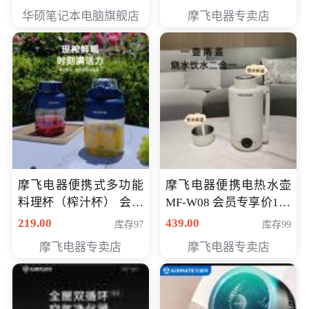
员专享价6998元
华硕笔记本电脑旗舰店
摩飞电器专卖店
摩飞电器便携式多功能
摩飞电器便携电热水壶
料理杯（榨汁杯） 会员
MF-W08 会员专享价198
专享价118元
元
219.00
439.00
库存97
库存99
摩飞电器专卖店
摩飞电器专卖店