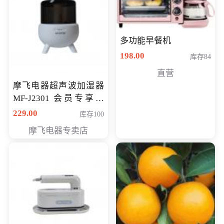
多功能早餐机
198.00
库存84
直营
摩飞电器超声波加湿器
MF-J2301 会员专享价
168元
229.00
库存100
摩飞电器专卖店