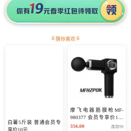
猜你喜欢
摩飞电器筋膜枪MF-
980377 会员专享价199
白薯5斤装 普通会员专
元
356.00
库存99
享价10元