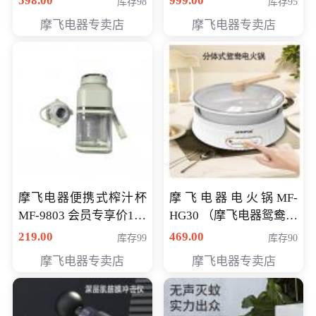
598.00
999.00
库存98
库存95
摩飞电器专卖店
摩飞电器专卖店
摩飞电器便携式榨汁杯
摩飞电器电火锅MF-
MF-9803 会员专享价138
HG30 （摩飞电器鸳鸯锅
元
MF-HG30 ） 会员专享价
219.00
469.00
库存99
库存90
319元
摩飞电器专卖店
摩飞电器专卖店