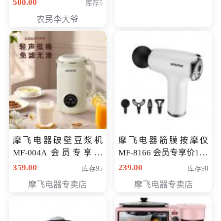
500.00
库存5
农民李大爷
摩飞电器破壁豆浆机
摩飞电器筋膜按摩仪
MF-004A 会员专享价
MF-8166 会员专享价168
168元
元
359.00
239.00
库存95
库存98
摩飞电器专卖店
摩飞电器专卖店