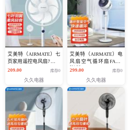
艾美特（AIRMATE）七
艾美特（AIRMATE）电
页家用遥控电风扇7档风
风扇空气循环扇FA18-
X168
量空气循环摇头立式落
209.00
299.00
库存0
库存0
地扇节能轻音柔风预约
久久电器
久久电器
定时落地式风扇CS35-
R20