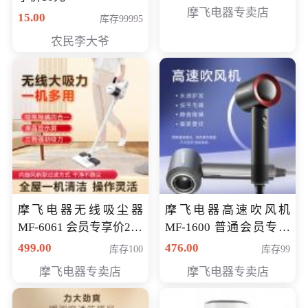
摩飞电器专卖店
15.00
库存99995
农民李大爷
摩飞电器无线吸尘器
摩飞电器高速吹风机
MF-6061 会员专享价299
MF-1600 普通会员专享
元
价298元
499.00
476.00
库存100
库存99
摩飞电器专卖店
摩飞电器专卖店