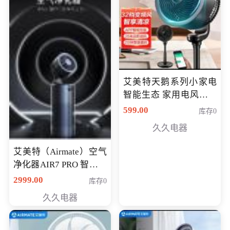
艾美特天鹅系列小家电
智能生态 家用电风扇直
流变频节能轻音空气循
599.00
库存0
环扇CA23-AD18(黑天
久久电器
鹅，白天鹅智能)
艾美特（Airmate）空气
净化器AIR7 PRO 智能全
屋空气循环负离子旗舰
2999.00
库存0
款净化器
久久电器