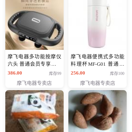
摩飞电器多功能按摩仪
摩飞电器便携式多功能
六头 普通会员专享价格
料理杯MF-G01 普通会
199元
员专享价格118元
386.00
256.00
库存99
库存100
摩飞电器专卖店
摩飞电器专卖店