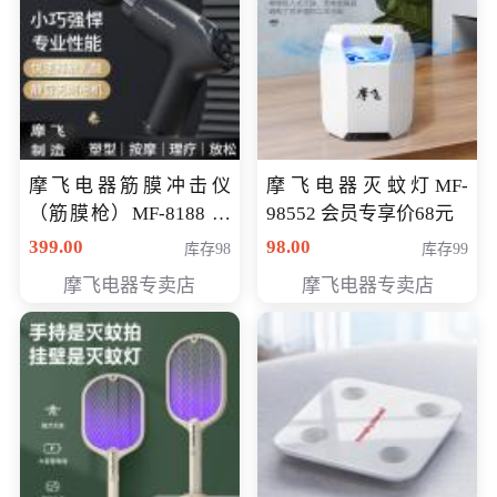
摩飞电器筋膜冲击仪
摩飞电器灭蚊灯MF-
（筋膜枪）MF-8188 会
98552 会员专享价68元
员专享价268元
399.00
98.00
库存98
库存99
摩飞电器专卖店
摩飞电器专卖店