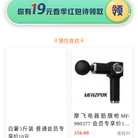
猜你喜欢
摩飞电器筋膜枪MF-
980377 会员专享价199
白薯5斤装 普通会员专
元
356.00
库存99
享价10元