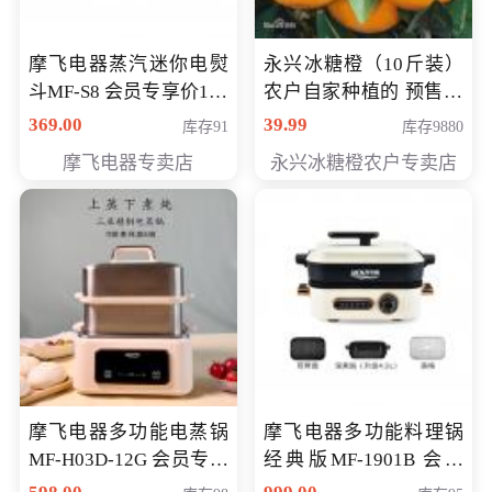
摩飞电器蒸汽迷你电熨
永兴冰糖橙（10斤装）
斗MF-S8 会员专享价168
农户自家种植的 预售10
元
万斤 会员包邮专享价
369.00
39.99
库存91
库存9880
29.99元
摩飞电器专卖店
永兴冰糖橙农户专卖店
摩飞电器多功能电蒸锅
摩飞电器多功能料理锅
MF-H03D-12G 会员专享
经典版MF-1901B 会员
价398元
专享价399元