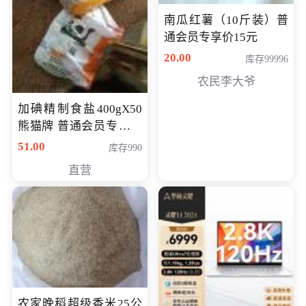
南瓜红薯（10斤装）普
通会员专享价15元
20.00
库存99996
农民李大爷
加碘精制食盐400gX50
熊猫牌 普通会员专享价
格50元
51.00
库存990
直营
农家晚稻超级香米25公