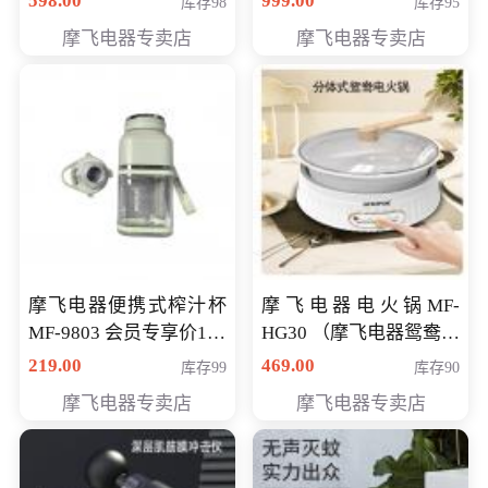
598.00
999.00
库存98
库存95
摩飞电器专卖店
摩飞电器专卖店
摩飞电器便携式榨汁杯
摩飞电器电火锅MF-
MF-9803 会员专享价138
HG30 （摩飞电器鸳鸯锅
元
MF-HG30 ） 会员专享价
219.00
469.00
库存99
库存90
319元
摩飞电器专卖店
摩飞电器专卖店