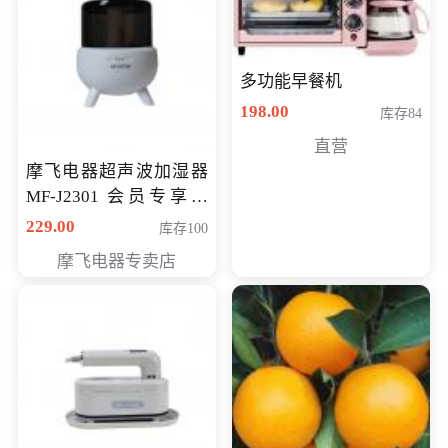
多功能早餐机
198.00
库存84
直营
摩飞电器超声波加湿器
MF-J2301 会员专享价
168元
229.00
库存100
摩飞电器专卖店