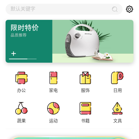
默认关键字
办公
家电
服饰
日用
蔬果
运动
书籍
文具