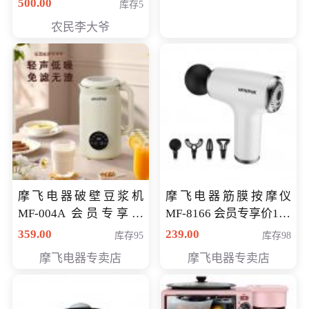
500.00
库存5
农民李大爷
摩飞电器破壁豆浆机
摩飞电器筋膜按摩仪
MF-004A 会员专享价
MF-8166 会员专享价168
168元
元
359.00
239.00
库存95
库存98
摩飞电器专卖店
摩飞电器专卖店