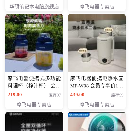
员专享价6998元
华硕笔记本电脑旗舰店
摩飞电器专卖店
摩飞电器便携式多功能
摩飞电器便携电热水壶
料理杯（榨汁杯） 会员
MF-W08 会员专享价198
专享价118元
元
219.00
439.00
库存97
库存99
摩飞电器专卖店
摩飞电器专卖店