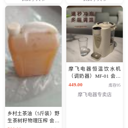
摩飞电器恒温饮水机
（调奶器）MF-01 会员
专享价366元
449.00
库存95
摩飞电器专卖店
乡村土茶油（5斤装）野
生茶树籽物理压榨 会员
专享价400元