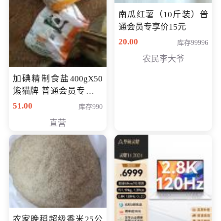
南瓜红薯（10斤装）普
通会员专享价15元
20.00
库存99996
农民李大爷
加碘精制食盐400gX50
熊猫牌 普通会员专享价
格50元
51.00
库存990
直营
农家晚稻超级香米25公