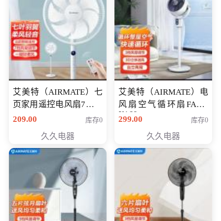
艾美特（AIRMATE）七
艾美特（AIRMATE）电
页家用遥控电风扇7档风
风扇空气循环扇FA18-
X168
量空气循环摇头立式落
209.00
299.00
库存0
库存0
地扇节能轻音柔风预约
久久电器
久久电器
定时落地式风扇CS35-
R20