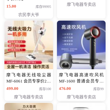
摩飞电器专卖店
15.00
库存99995
农民李大爷
摩飞电器无线吸尘器
摩飞电器高速吹风机
MF-6061 会员专享价299
MF-1600 普通会员专享
元
价298元
499.00
476.00
库存100
库存99
摩飞电器专卖店
摩飞电器专卖店