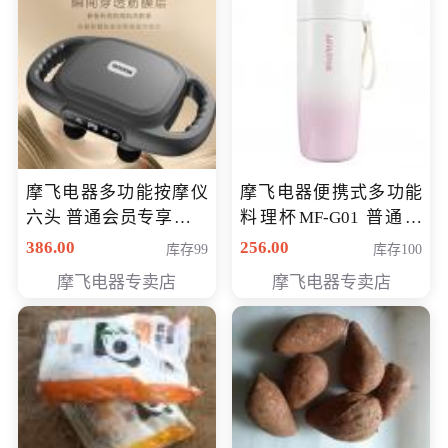
摩飞电器多功能按摩仪
摩飞电器便携式多功能
六头 普通会员专享价格
料理杯MF-G01 普通会
199元
员专享价格118元
386.00
256.00
库存99
库存100
摩飞电器专卖店
摩飞电器专卖店