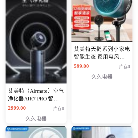
艾美特天鹅系列小家电
智能生态 家用电风扇直
流变频节能轻音空气循
599.00
库存0
环扇CA23-AD18(黑天
久久电器
鹅，白天鹅智能)
艾美特（Airmate）空气
净化器AIR7 PRO 智能全
屋空气循环负离子旗舰
2999.00
库存0
款净化器
久久电器