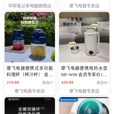
员专享价6998元
华硕笔记本电脑旗舰店
摩飞电器专卖店
摩飞电器便携式多功能
摩飞电器便携电热水壶
料理杯（榨汁杯） 会员
MF-W08 会员专享价198
专享价118元
元
219.00
439.00
库存97
库存99
摩飞电器专卖店
摩飞电器专卖店