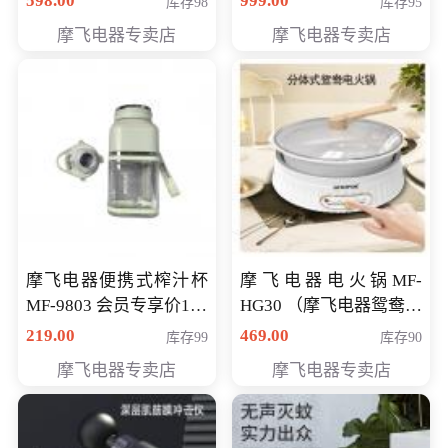
598.00
999.00
库存98
库存95
摩飞电器专卖店
摩飞电器专卖店
摩飞电器便携式榨汁杯
摩飞电器电火锅MF-
MF-9803 会员专享价138
HG30 （摩飞电器鸳鸯锅
元
MF-HG30 ） 会员专享价
219.00
469.00
库存99
库存90
319元
摩飞电器专卖店
摩飞电器专卖店