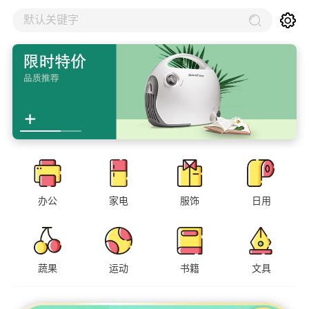
默认关键字
办公
家电
服饰
日用
蔬果
运动
书籍
文具