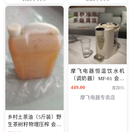
摩飞电器恒温饮水机
（调奶器）MF-01 会员
专享价366元
449.00
库存95
摩飞电器专卖店
乡村土茶油（5斤装）野
生茶树籽物理压榨 会员
专享价400元