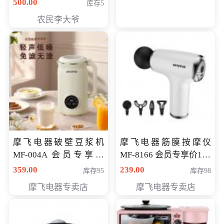
500.00
库存5
农民李大爷
摩飞电器破壁豆浆机
摩飞电器筋膜按摩仪
MF-004A 会员专享价
MF-8166 会员专享价168
168元
元
359.00
239.00
库存95
库存98
摩飞电器专卖店
摩飞电器专卖店