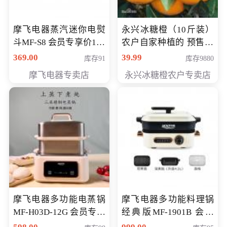
摩飞电器蒸汽迷你电熨
永兴冰糖橙（10斤装）
斗MF-S8 会员专享价168
农户自家种植的 预售10
元
万斤 会员包邮专享价
369.00
39.99
库存91
库存9880
29.99元
摩飞电器专卖店
永兴冰糖橙农户专卖店
摩飞电器多功能电蒸锅
摩飞电器多功能料理锅
MF-H03D-12G 会员专享
经典版MF-1901B 会员
价398元
专享价399元