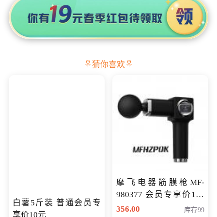
猜你喜欢
摩飞电器筋膜枪MF-
980377 会员专享价199
白薯5斤装 普通会员专
元
356.00
库存99
享价10元