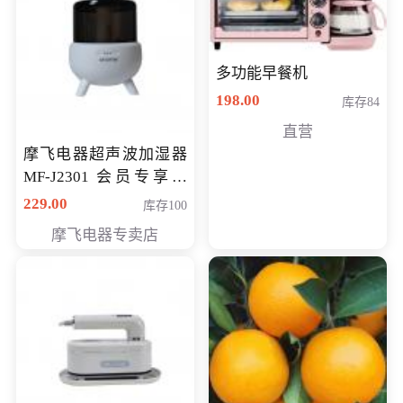
多功能早餐机
198.00
库存84
直营
摩飞电器超声波加湿器
MF-J2301 会员专享价
168元
229.00
库存100
摩飞电器专卖店