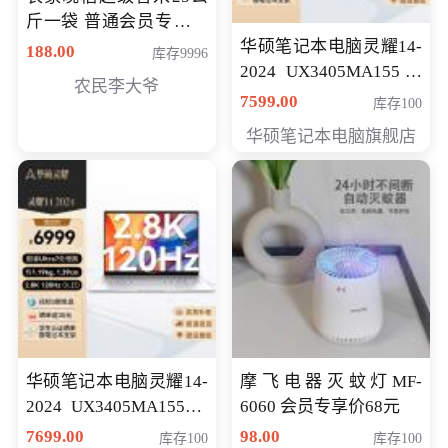
斤一袋 普通会员专享价
格178元
华硕笔记本电脑灵耀14-
188.00
库存9996
2024 UX3405MA155冰
农民李大爷
川银 oled 智慧轻薄本 会
7599.00
库存100
员专享价6898元
华硕笔记本电脑旗舰店
华硕笔记本电脑灵耀14-
摩飞电器灭蚊灯MF-
2024 UX3405MA155夜
6060 会员专享价68元
空蓝 oled 智慧轻薄本 会
7699.00
98.00
库存100
库存100