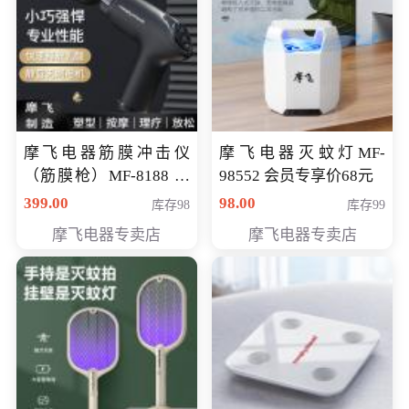
摩飞电器筋膜冲击仪
摩飞电器灭蚊灯MF-
（筋膜枪）MF-8188 会
98552 会员专享价68元
员专享价268元
399.00
98.00
库存98
库存99
摩飞电器专卖店
摩飞电器专卖店