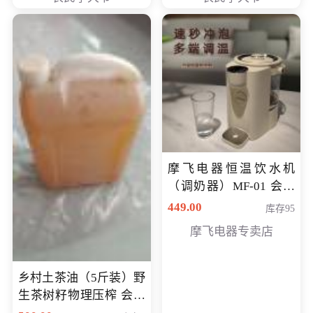
摩飞电器恒温饮水机
（调奶器）MF-01 会员
专享价366元
449.00
库存95
摩飞电器专卖店
乡村土茶油（5斤装）野
生茶树籽物理压榨 会员
专享价400元