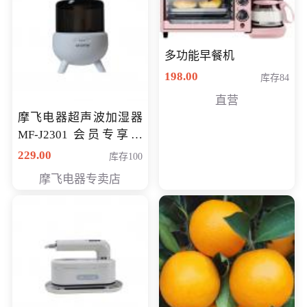
多功能早餐机
198.00
库存84
直营
摩飞电器超声波加湿器
MF-J2301 会员专享价
168元
229.00
库存100
摩飞电器专卖店