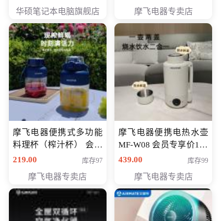
员专享价6998元
华硕笔记本电脑旗舰店
摩飞电器专卖店
摩飞电器便携式多功能
摩飞电器便携电热水壶
料理杯（榨汁杯） 会员
MF-W08 会员专享价198
专享价118元
元
219.00
439.00
库存97
库存99
摩飞电器专卖店
摩飞电器专卖店