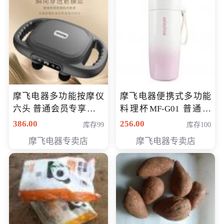
摩飞电器多功能按摩仪
摩飞电器便携式多功能
六头 普通会员专享价格
料理杯MF-G01 普通会
199元
员专享价格118元
386.00
256.00
库存99
库存100
摩飞电器专卖店
摩飞电器专卖店