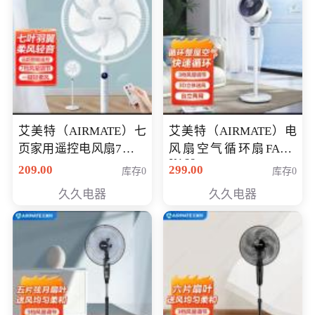
艾美特（AIRMATE）七
艾美特（AIRMATE）电
页家用遥控电风扇7档风
风扇空气循环扇FA18-
X168
量空气循环摇头立式落
209.00
299.00
库存0
库存0
地扇节能轻音柔风预约
久久电器
久久电器
定时落地式风扇CS35-
R20