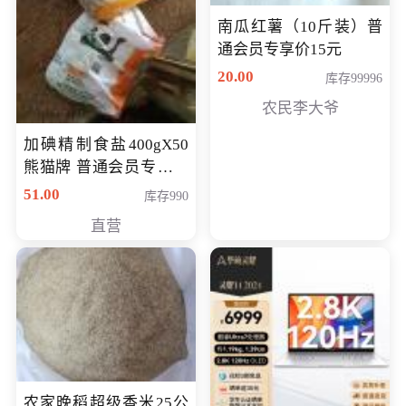
南瓜红薯（10斤装）普
通会员专享价15元
20.00
库存99996
农民李大爷
加碘精制食盐400gX50
熊猫牌 普通会员专享价
格50元
51.00
库存990
直营
农家晚稻超级香米25公