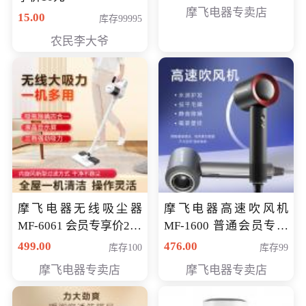
摩飞电器专卖店
15.00
库存99995
农民李大爷
摩飞电器无线吸尘器
摩飞电器高速吹风机
MF-6061 会员专享价299
MF-1600 普通会员专享
元
价298元
499.00
476.00
库存100
库存99
摩飞电器专卖店
摩飞电器专卖店