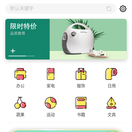
默认关键字
办公
家电
服饰
日用
蔬果
运动
书籍
文具