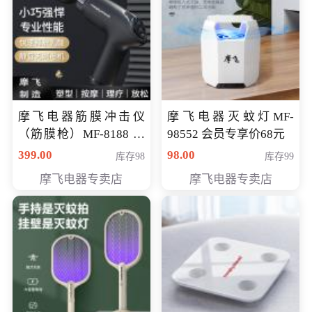
摩飞电器筋膜冲击仪
摩飞电器灭蚊灯MF-
（筋膜枪）MF-8188 会
98552 会员专享价68元
员专享价268元
399.00
98.00
库存98
库存99
摩飞电器专卖店
摩飞电器专卖店