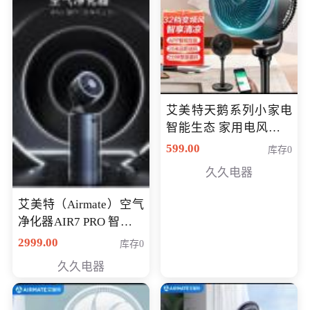
艾美特天鹅系列小家电
智能生态 家用电风扇直
流变频节能轻音空气循
599.00
库存0
环扇CA23-AD18(黑天
久久电器
鹅，白天鹅智能)
艾美特（Airmate）空气
净化器AIR7 PRO 智能全
屋空气循环负离子旗舰
2999.00
库存0
款净化器
久久电器