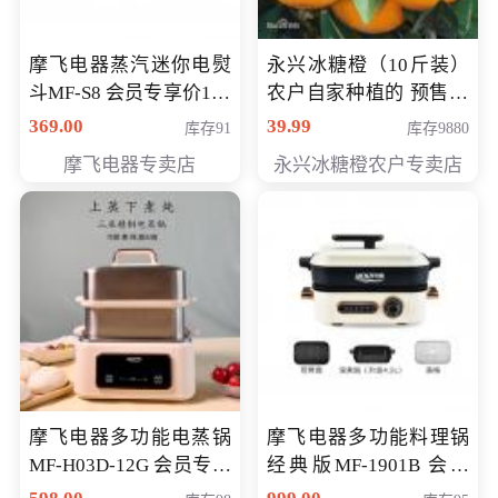
摩飞电器蒸汽迷你电熨
永兴冰糖橙（10斤装）
斗MF-S8 会员专享价168
农户自家种植的 预售10
元
万斤 会员包邮专享价
369.00
39.99
库存91
库存9880
29.99元
摩飞电器专卖店
永兴冰糖橙农户专卖店
摩飞电器多功能电蒸锅
摩飞电器多功能料理锅
MF-H03D-12G 会员专享
经典版MF-1901B 会员
价398元
专享价399元