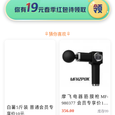
猜你喜欢
摩飞电器筋膜枪MF-
980377 会员专享价199
白薯5斤装 普通会员专
元
356.00
库存99
享价10元