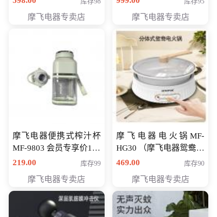
598.00
999.00
库存98
库存95
摩飞电器专卖店
摩飞电器专卖店
摩飞电器便携式榨汁杯
摩飞电器电火锅MF-
MF-9803 会员专享价138
HG30 （摩飞电器鸳鸯锅
元
MF-HG30 ） 会员专享价
219.00
469.00
库存99
库存90
319元
摩飞电器专卖店
摩飞电器专卖店