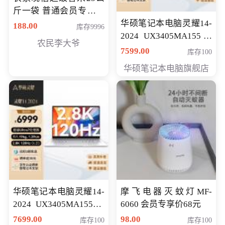
斤一袋 普通会员专享价
格178元
华硕笔记本电脑灵耀14-
188.00
库存9996
2024 UX3405MA155冰
农民李大爷
川银 oled 智慧轻薄本 会
7599.00
库存100
员专享价6898元
华硕笔记本电脑旗舰店
华硕笔记本电脑灵耀14-
摩飞电器灭蚊灯MF-
2024 UX3405MA155夜
6060 会员专享价68元
空蓝 oled 智慧轻薄本 会
7699.00
98.00
库存100
库存100