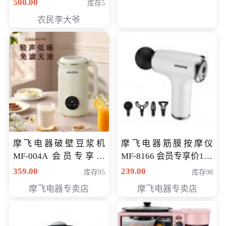
500.00
库存5
农民李大爷
摩飞电器破壁豆浆机
摩飞电器筋膜按摩仪
MF-004A 会员专享价
MF-8166 会员专享价168
168元
元
359.00
239.00
库存95
库存98
摩飞电器专卖店
摩飞电器专卖店