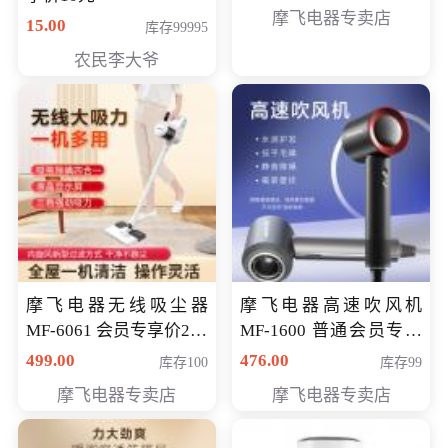
摩飞电器专卖店
15.00
库存99995
农民李大爷
摩飞电器无线吸尘器
摩飞电器高速吹风机
MF-6061 会员专享价299
MF-1600 普通会员专享
元
价298元
499.00
476.00
库存100
库存99
摩飞电器专卖店
摩飞电器专卖店