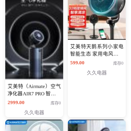
艾美特天鹅系列小家电
智能生态 家用电风扇直
流变频节能轻音空气循
599.00
库存0
环扇CA23-AD18(黑天
久久电器
鹅，白天鹅智能)
艾美特（Airmate）空气
净化器AIR7 PRO 智能全
屋空气循环负离子旗舰
2999.00
库存0
款净化器
久久电器