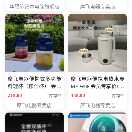
员专享价6998元
华硕笔记本电脑旗舰店
摩飞电器专卖店
摩飞电器便携式多功能
摩飞电器便携电热水壶
料理杯（榨汁杯） 会员
MF-W08 会员专享价198
专享价118元
元
219.00
439.00
库存97
库存99
摩飞电器专卖店
摩飞电器专卖店