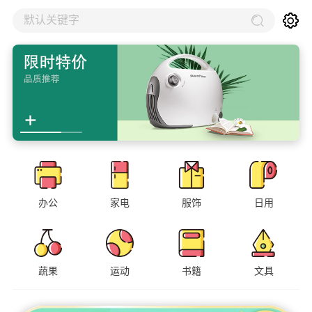
默认关键字
办公
家电
服饰
日用
蔬果
运动
书籍
文具