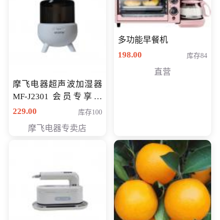
多功能早餐机
198.00
库存84
直营
摩飞电器超声波加湿器
MF-J2301 会员专享价
168元
229.00
库存100
摩飞电器专卖店