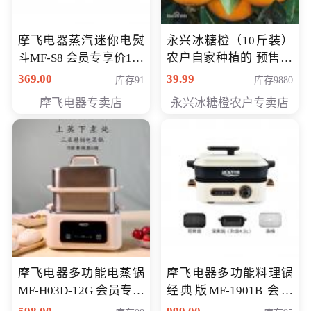
摩飞电器蒸汽迷你电熨
永兴冰糖橙（10斤装）
斗MF-S8 会员专享价168
农户自家种植的 预售10
元
万斤 会员包邮专享价
369.00
39.99
库存91
库存9880
29.99元
摩飞电器专卖店
永兴冰糖橙农户专卖店
摩飞电器多功能电蒸锅
摩飞电器多功能料理锅
MF-H03D-12G 会员专享
经典版MF-1901B 会员
价398元
专享价399元