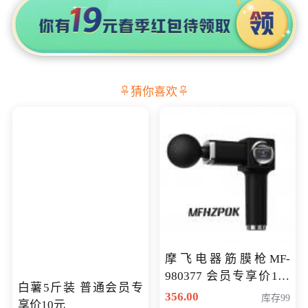
猜你喜欢
摩飞电器筋膜枪MF-
980377 会员专享价199
白薯5斤装 普通会员专
元
356.00
库存99
享价10元