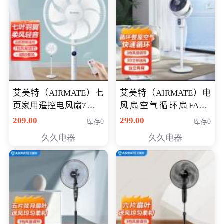
艾美特（AIRMATE）七
艾美特（AIRMATE）电
页家用遥控电风扇7档风
风扇空气循环扇FA18-
X168
量空气循环摇头立式落
209.00
299.00
库存0
库存0
地扇节能轻音柔风预约
久久电器
久久电器
定时落地式风扇CS35-
R20