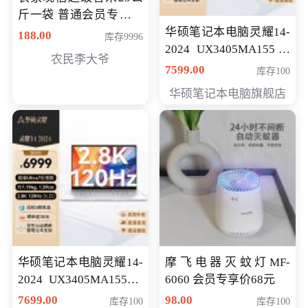
斤一袋 普通会员专享价
格178元
华硕笔记本电脑灵耀14-
188.00
库存9996
2024 UX3405MA155冰
农民李大爷
川银 oled 智慧轻薄本 会
7599.00
库存100
员专享价6898元
华硕笔记本电脑旗舰店
华硕笔记本电脑灵耀14-
摩飞电器灭蚊灯MF-
2024 UX3405MA155夜
6060 会员专享价68元
空蓝 oled 智慧轻薄本 会
7699.00
98.00
库存100
库存100