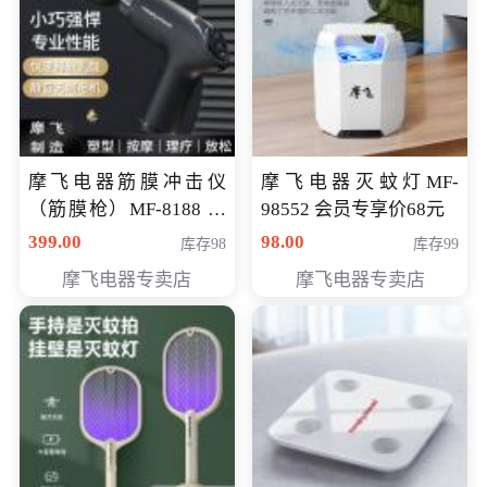
摩飞电器筋膜冲击仪
摩飞电器灭蚊灯MF-
（筋膜枪）MF-8188 会
98552 会员专享价68元
员专享价268元
399.00
98.00
库存98
库存99
摩飞电器专卖店
摩飞电器专卖店