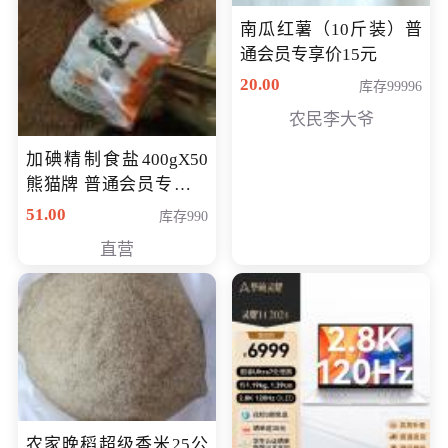
南瓜红薯（10斤装）普
通会员专享价15元
20.00
库存99996
农民李大爷
加碘精制食盐400gX50
熊猫牌 普通会员专享价
格50元
51.00
库存990
直营
农家晚稻超级香米25公