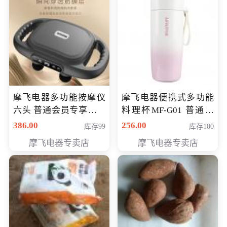
摩飞电器多功能按摩仪
摩飞电器便携式多功能
六头 普通会员专享价格
料理杯MF-G01 普通会
199元
员专享价格118元
386.00
256.00
库存99
库存100
摩飞电器专卖店
摩飞电器专卖店