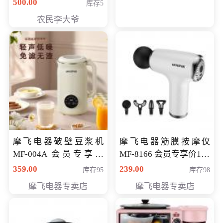
500.00
库存5
农民李大爷
摩飞电器破壁豆浆机
摩飞电器筋膜按摩仪
MF-004A 会员专享价
MF-8166 会员专享价168
168元
元
359.00
239.00
库存95
库存98
摩飞电器专卖店
摩飞电器专卖店