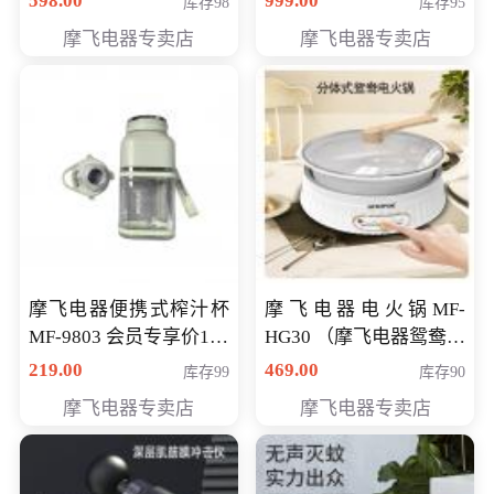
598.00
999.00
库存98
库存95
摩飞电器专卖店
摩飞电器专卖店
摩飞电器便携式榨汁杯
摩飞电器电火锅MF-
MF-9803 会员专享价138
HG30 （摩飞电器鸳鸯锅
元
MF-HG30 ） 会员专享价
219.00
469.00
库存99
库存90
319元
摩飞电器专卖店
摩飞电器专卖店