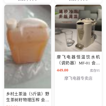
摩飞电器恒温饮水机
（调奶器）MF-01 会员
专享价366元
449.00
库存95
摩飞电器专卖店
乡村土茶油（5斤装）野
生茶树籽物理压榨 会员
专享价400元