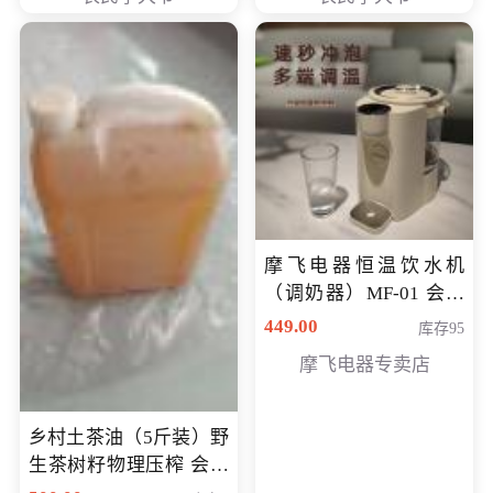
摩飞电器恒温饮水机
（调奶器）MF-01 会员
专享价366元
449.00
库存95
摩飞电器专卖店
乡村土茶油（5斤装）野
生茶树籽物理压榨 会员
专享价400元