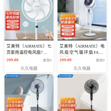
艾美特（AIRMATE）七
艾美特（AIRMATE）电
页家用遥控电风扇7档风
风扇空气循环扇FA18-
X168
量空气循环摇头立式落
209.00
299.00
库存0
库存0
地扇节能轻音柔风预约
久久电器
久久电器
定时落地式风扇CS35-
R20