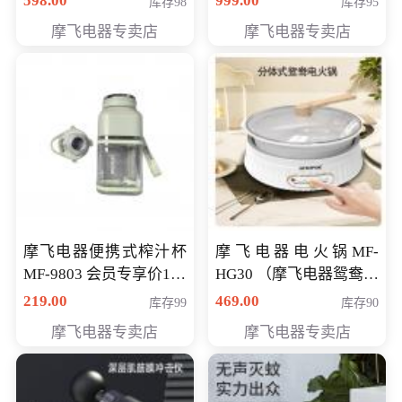
598.00
999.00
库存98
库存95
摩飞电器专卖店
摩飞电器专卖店
摩飞电器便携式榨汁杯
摩飞电器电火锅MF-
MF-9803 会员专享价138
HG30 （摩飞电器鸳鸯锅
元
MF-HG30 ） 会员专享价
219.00
469.00
库存99
库存90
319元
摩飞电器专卖店
摩飞电器专卖店