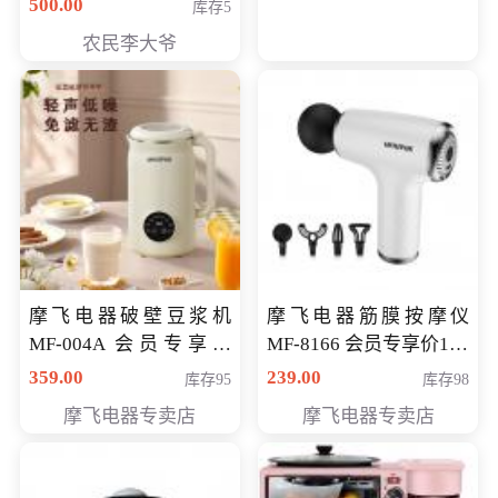
500.00
库存5
农民李大爷
摩飞电器破壁豆浆机
摩飞电器筋膜按摩仪
MF-004A 会员专享价
MF-8166 会员专享价168
168元
元
359.00
239.00
库存95
库存98
摩飞电器专卖店
摩飞电器专卖店