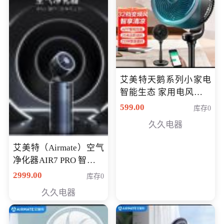
艾美特天鹅系列小家电
智能生态 家用电风扇直
流变频节能轻音空气循
599.00
库存0
环扇CA23-AD18(黑天
久久电器
鹅，白天鹅智能)
艾美特（Airmate）空气
净化器AIR7 PRO 智能全
屋空气循环负离子旗舰
2999.00
库存0
款净化器
久久电器