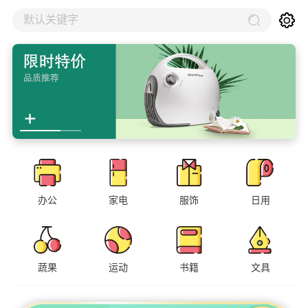
默认关键字
办公
家电
服饰
日用
蔬果
运动
书籍
文具