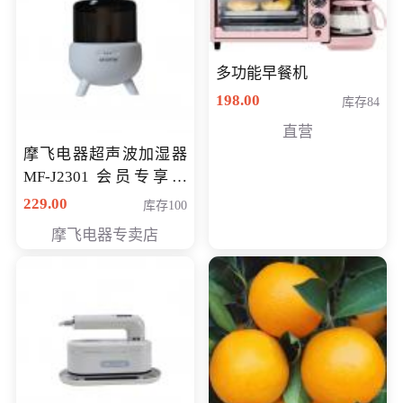
多功能早餐机
198.00
库存84
直营
摩飞电器超声波加湿器
MF-J2301 会员专享价
168元
229.00
库存100
摩飞电器专卖店