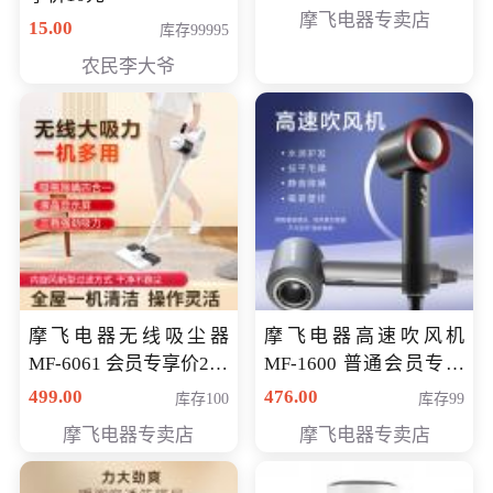
摩飞电器专卖店
15.00
库存99995
农民李大爷
摩飞电器无线吸尘器
摩飞电器高速吹风机
MF-6061 会员专享价299
MF-1600 普通会员专享
元
价298元
499.00
476.00
库存100
库存99
摩飞电器专卖店
摩飞电器专卖店