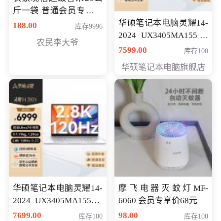
斤一袋 普通会员专享价
格178元
华硕笔记本电脑灵耀14-
188.00
库存9996
2024 UX3405MA155冰
农民李大爷
川银 oled 智慧轻薄本 会
7599.00
库存100
员专享价6898元
华硕笔记本电脑旗舰店
华硕笔记本电脑灵耀14-
摩飞电器灭蚊灯MF-
2024 UX3405MA155夜
6060 会员专享价68元
空蓝 oled 智慧轻薄本 会
7699.00
98.00
库存100
库存100