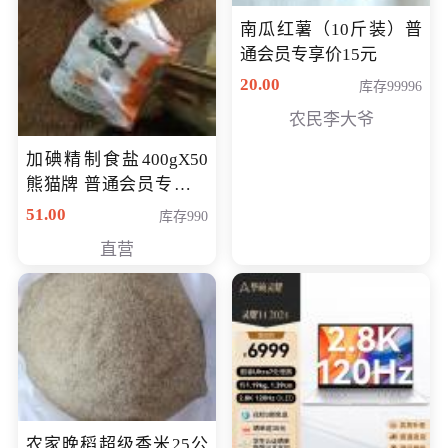
南瓜红薯（10斤装）普
通会员专享价15元
20.00
库存99996
农民李大爷
加碘精制食盐400gX50
熊猫牌 普通会员专享价
格50元
51.00
库存990
直营
农家晚稻超级香米25公