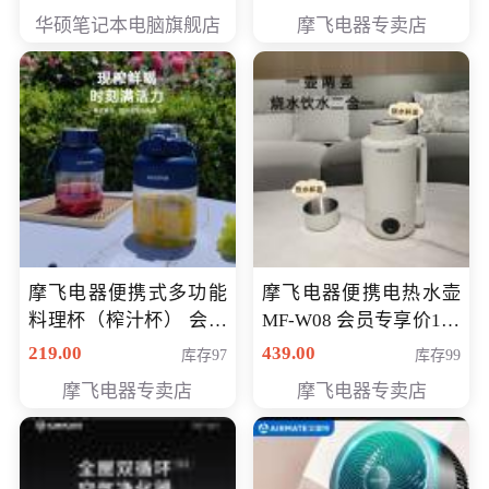
员专享价6998元
华硕笔记本电脑旗舰店
摩飞电器专卖店
摩飞电器便携式多功能
摩飞电器便携电热水壶
料理杯（榨汁杯） 会员
MF-W08 会员专享价198
专享价118元
元
219.00
439.00
库存97
库存99
摩飞电器专卖店
摩飞电器专卖店