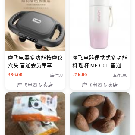
摩飞电器多功能按摩仪
摩飞电器便携式多功能
六头 普通会员专享价格
料理杯MF-G01 普通会
199元
员专享价格118元
386.00
256.00
库存99
库存100
摩飞电器专卖店
摩飞电器专卖店