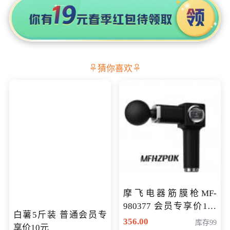
猜你喜欢
摩飞电器筋膜枪MF-
980377 会员专享价199
白薯5斤装 普通会员专
元
356.00
库存99
享价10元