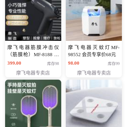
摩飞电器筋膜冲击仪
摩飞电器灭蚊灯MF-
（筋膜枪）MF-8188 会
98552 会员专享价68元
员专享价268元
399.00
98.00
库存98
库存99
摩飞电器专卖店
摩飞电器专卖店