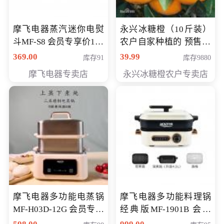
摩飞电器蒸汽迷你电熨
永兴冰糖橙（10斤装）
斗MF-S8 会员专享价168
农户自家种植的 预售10
元
万斤 会员包邮专享价
369.00
39.99
库存91
库存9880
29.99元
摩飞电器专卖店
永兴冰糖橙农户专卖店
摩飞电器多功能电蒸锅
摩飞电器多功能料理锅
MF-H03D-12G 会员专享
经典版MF-1901B 会员
价398元
专享价399元