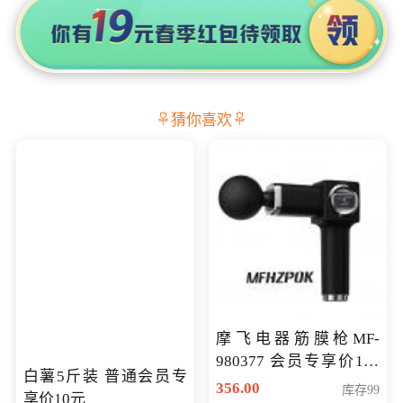
猜你喜欢
摩飞电器筋膜枪MF-
980377 会员专享价199
白薯5斤装 普通会员专
元
356.00
库存99
享价10元