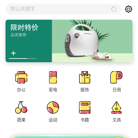
默认关键字
办公
家电
服饰
日用
蔬果
运动
书籍
文具