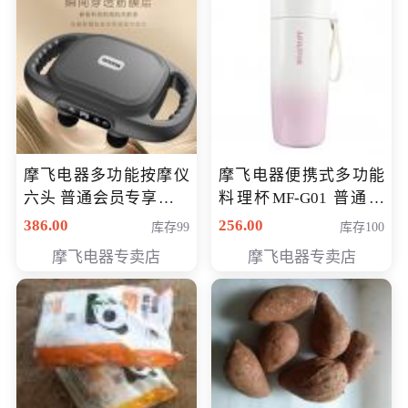
摩飞电器多功能按摩仪
摩飞电器便携式多功能
六头 普通会员专享价格
料理杯MF-G01 普通会
199元
员专享价格118元
386.00
256.00
库存99
库存100
摩飞电器专卖店
摩飞电器专卖店