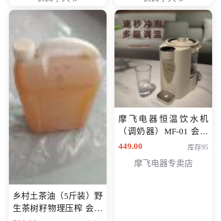
摩飞电器恒温饮水机
（调奶器）MF-01 会员
专享价366元
449.00
库存95
摩飞电器专卖店
乡村土茶油（5斤装）野
生茶树籽物理压榨 会员
专享价400元