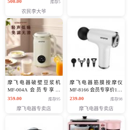
500.00
库存5
农民李大爷
摩飞电器破壁豆浆机
摩飞电器筋膜按摩仪
MF-004A 会员专享价
MF-8166 会员专享价168
168元
元
359.00
239.00
库存95
库存98
摩飞电器专卖店
摩飞电器专卖店