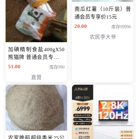
南瓜红薯（10斤装）普
通会员专享价15元
20.00
库存99996
农民李大爷
加碘精制食盐400gX50
熊猫牌 普通会员专享价
格50元
51.00
库存990
直营
农家晚稻超级香米25公