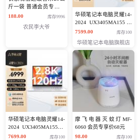
斤一袋 普通会员专享价
格178元
华硕笔记本电脑灵耀14-
188.00
库存9996
2024 UX3405MA155冰
农民李大爷
川银 oled 智慧轻薄本 会
7599.00
库存100
员专享价6898元
华硕笔记本电脑旗舰店
华硕笔记本电脑灵耀14-
摩飞电器灭蚊灯MF-
2024 UX3405MA155夜
6060 会员专享价68元
空蓝 oled 智慧轻薄本 会
7699.00
98.00
库存100
库存100