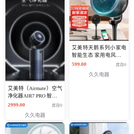
艾美特天鹅系列小家电
智能生态 家用电风扇直
流变频节能轻音空气循
599.00
库存0
环扇CA23-AD18(黑天
久久电器
鹅，白天鹅智能)
艾美特（Airmate）空气
净化器AIR7 PRO 智能全
屋空气循环负离子旗舰
2999.00
库存0
款净化器
久久电器