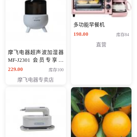
多功能早餐机
198.00
库存84
直营
摩飞电器超声波加湿器
MF-J2301 会员专享价
168元
229.00
库存100
摩飞电器专卖店