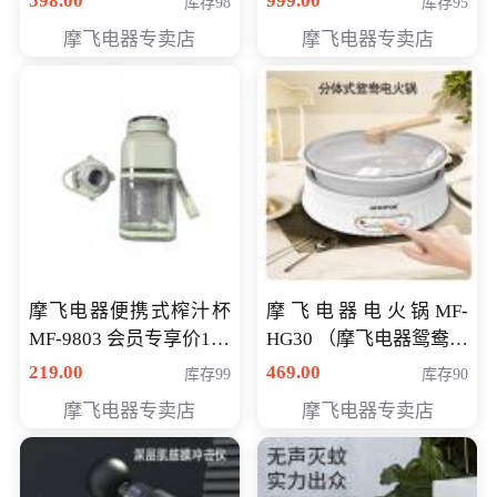
598.00
999.00
库存98
库存95
摩飞电器专卖店
摩飞电器专卖店
摩飞电器便携式榨汁杯
摩飞电器电火锅MF-
MF-9803 会员专享价138
HG30 （摩飞电器鸳鸯锅
元
MF-HG30 ） 会员专享价
219.00
469.00
库存99
库存90
319元
摩飞电器专卖店
摩飞电器专卖店