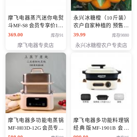
摩飞电器蒸汽迷你电熨
永兴冰糖橙（10斤装）
斗MF-S8 会员专享价168
农户自家种植的 预售10
元
万斤 会员包邮专享价
369.00
39.99
库存91
库存9880
29.99元
摩飞电器专卖店
永兴冰糖橙农户专卖店
摩飞电器多功能电蒸锅
摩飞电器多功能料理锅
MF-H03D-12G 会员专享
经典版MF-1901B 会员
价398元
专享价399元