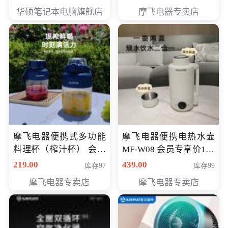
员专享价6998元
华硕笔记本电脑旗舰店
摩飞电器专卖店
摩飞电器便携式多功能
摩飞电器便携电热水壶
料理杯（榨汁杯） 会员
MF-W08 会员专享价198
专享价118元
元
219.00
439.00
库存97
库存99
摩飞电器专卖店
摩飞电器专卖店