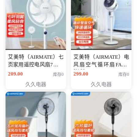
艾美特（AIRMATE）七
艾美特（AIRMATE）电
页家用遥控电风扇7档风
风扇空气循环扇FA18-
X168
量空气循环摇头立式落
209.00
299.00
库存0
库存0
地扇节能轻音柔风预约
久久电器
久久电器
定时落地式风扇CS35-
R20