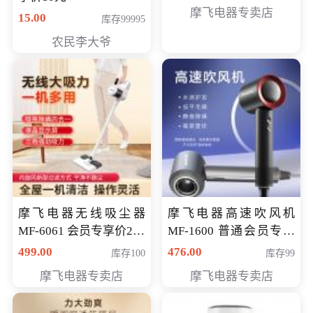
摩飞电器专卖店
15.00
库存99995
农民李大爷
摩飞电器无线吸尘器
摩飞电器高速吹风机
MF-6061 会员专享价299
MF-1600 普通会员专享
元
价298元
499.00
476.00
库存100
库存99
摩飞电器专卖店
摩飞电器专卖店