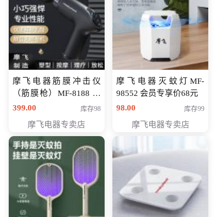
摩飞电器筋膜冲击仪
摩飞电器灭蚊灯MF-
（筋膜枪）MF-8188 会
98552 会员专享价68元
员专享价268元
399.00
98.00
库存98
库存99
摩飞电器专卖店
摩飞电器专卖店