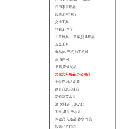
日用家居用品
服装,鞋帽,袜子
交通工具
箱包,行李车
儿童玩具,儿童车,婴儿用品
五金工具
食品(农产品)加工机械
运动休闲
书籍,音像制品
文化文具用品,办公用品
土特产,地方名吃
副食品及调味品
新鲜蔬菜水果
酒,饮料,茶，液态奶
零食,坚果,干水果
保健品,化妆品,香水,饰品
数码相片打印