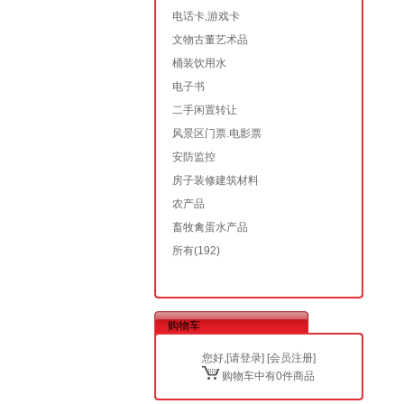
电话卡,游戏卡
文物古董艺术品
桶装饮用水
电子书
二手闲置转让
风景区门票.电影票
安防监控
房子装修建筑材料
农产品
畜牧禽蛋水产品
所有
(192)
购物车
您好,[
请登录
] [
会员注册
]
购物车中有0件商品