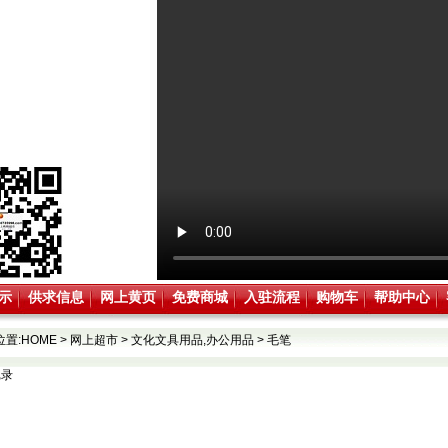
示
供求信息
网上黄页
免费商城
入驻流程
购物车
帮助中心
位置:
HOME
>
网上超市
>
文化文具用品,办公用品
>
毛笔
记录