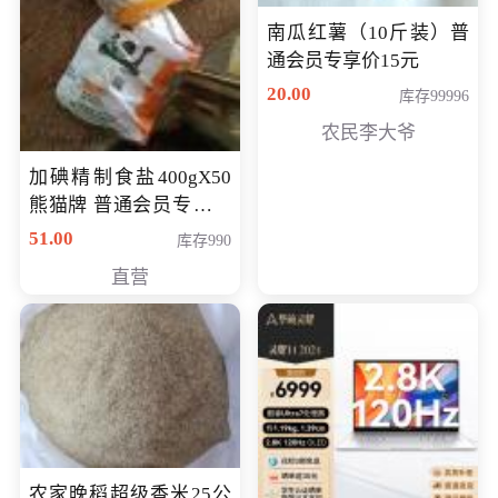
南瓜红薯（10斤装）普
通会员专享价15元
20.00
库存99996
农民李大爷
加碘精制食盐400gX50
熊猫牌 普通会员专享价
格50元
51.00
库存990
直营
农家晚稻超级香米25公