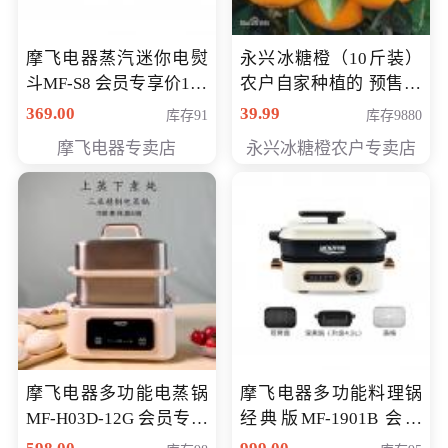
摩飞电器蒸汽迷你电熨
永兴冰糖橙（10斤装）
斗MF-S8 会员专享价168
农户自家种植的 预售10
元
万斤 会员包邮专享价
369.00
39.99
库存91
库存9880
29.99元
摩飞电器专卖店
永兴冰糖橙农户专卖店
摩飞电器多功能电蒸锅
摩飞电器多功能料理锅
MF-H03D-12G 会员专享
经典版MF-1901B 会员
价398元
专享价399元