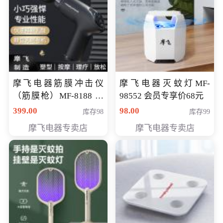
摩飞电器筋膜冲击仪
摩飞电器灭蚊灯MF-
（筋膜枪）MF-8188 会
98552 会员专享价68元
员专享价268元
399.00
98.00
库存98
库存99
摩飞电器专卖店
摩飞电器专卖店