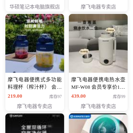
员专享价6998元
华硕笔记本电脑旗舰店
摩飞电器专卖店
摩飞电器便携式多功能
摩飞电器便携电热水壶
料理杯（榨汁杯） 会员
MF-W08 会员专享价198
专享价118元
元
219.00
439.00
库存97
库存99
摩飞电器专卖店
摩飞电器专卖店