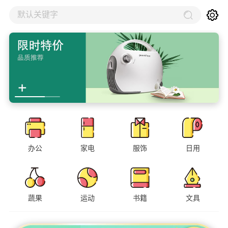
默认关键字
办公
家电
服饰
日用
蔬果
运动
书籍
文具