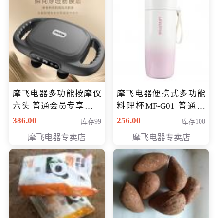
摩飞电器多功能按摩仪
摩飞电器便携式多功能
六头 普通会员专享价格
料理杯MF-G01 普通会
199元
员专享价格118元
386.00
256.00
库存99
库存100
摩飞电器专卖店
摩飞电器专卖店