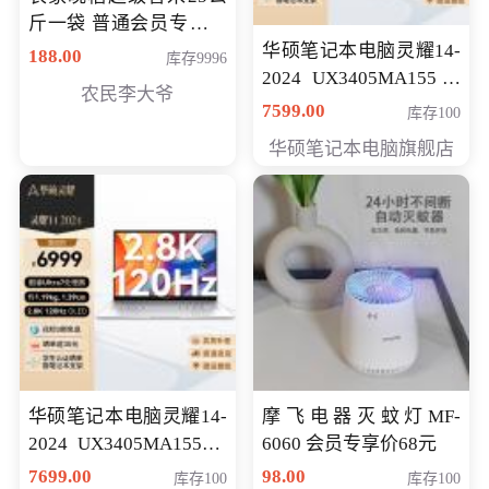
斤一袋 普通会员专享价
格178元
华硕笔记本电脑灵耀14-
188.00
库存9996
2024 UX3405MA155冰
农民李大爷
川银 oled 智慧轻薄本 会
7599.00
库存100
员专享价6898元
华硕笔记本电脑旗舰店
华硕笔记本电脑灵耀14-
摩飞电器灭蚊灯MF-
2024 UX3405MA155夜
6060 会员专享价68元
空蓝 oled 智慧轻薄本 会
7699.00
98.00
库存100
库存100