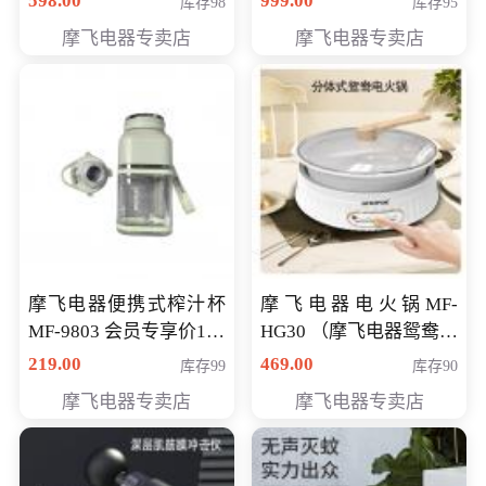
598.00
999.00
库存98
库存95
摩飞电器专卖店
摩飞电器专卖店
摩飞电器便携式榨汁杯
摩飞电器电火锅MF-
MF-9803 会员专享价138
HG30 （摩飞电器鸳鸯锅
元
MF-HG30 ） 会员专享价
219.00
469.00
库存99
库存90
319元
摩飞电器专卖店
摩飞电器专卖店