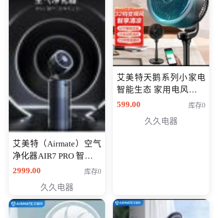
艾美特天鹅系列小家电
智能生态 家用电风扇直
流变频节能轻音空气循
599.00
库存0
环扇CA23-AD18(黑天
久久电器
鹅，白天鹅智能)
艾美特（Airmate）空气
净化器AIR7 PRO 智能全
屋空气循环负离子旗舰
2999.00
库存0
款净化器
久久电器