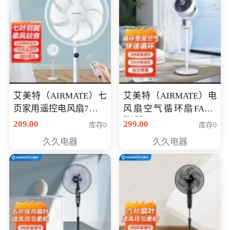
艾美特（AIRMATE）七
艾美特（AIRMATE）电
页家用遥控电风扇7档风
风扇空气循环扇FA18-
X168
量空气循环摇头立式落
209.00
299.00
库存0
库存0
地扇节能轻音柔风预约
久久电器
久久电器
定时落地式风扇CS35-
R20