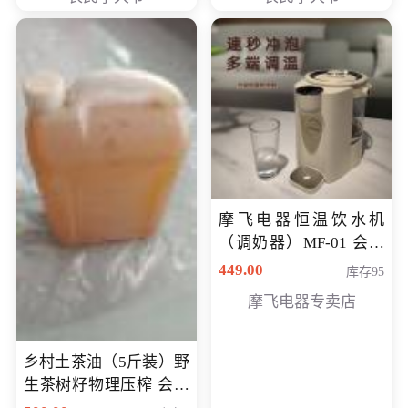
摩飞电器恒温饮水机
（调奶器）MF-01 会员
专享价366元
449.00
库存95
摩飞电器专卖店
乡村土茶油（5斤装）野
生茶树籽物理压榨 会员
专享价400元