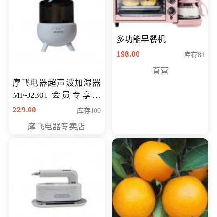
多功能早餐机
198.00
库存84
直营
摩飞电器超声波加湿器
MF-J2301 会员专享价
168元
229.00
库存100
摩飞电器专卖店