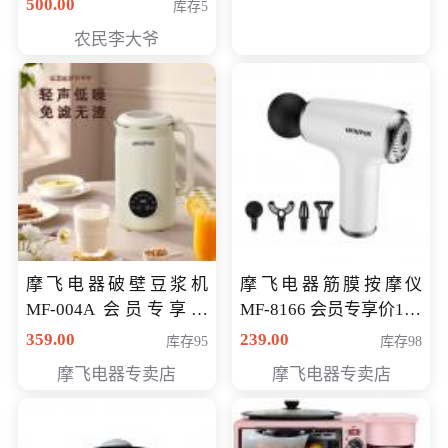
500.00
库存5
农民李大爷
摩飞电器破壁豆浆机
摩飞电器筋膜按摩仪
MF-004A 会员专享价
MF-8166 会员专享价168
168元
元
359.00
239.00
库存95
库存98
摩飞电器专卖店
摩飞电器专卖店