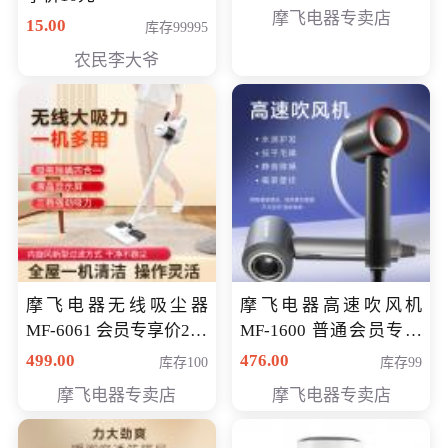
摩飞电器专卖店
15.00
库存99995
农民李大爷
摩飞电器无线吸尘器
摩飞电器高速吹风机
MF-6061 会员专享价299
MF-1600 普通会员专享
元
价298元
499.00
476.00
库存100
库存99
摩飞电器专卖店
摩飞电器专卖店