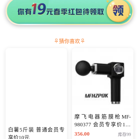
猜你喜欢
摩飞电器筋膜枪MF-
980377 会员专享价199
白薯5斤装 普通会员专
元
356.00
库存99
享价10元