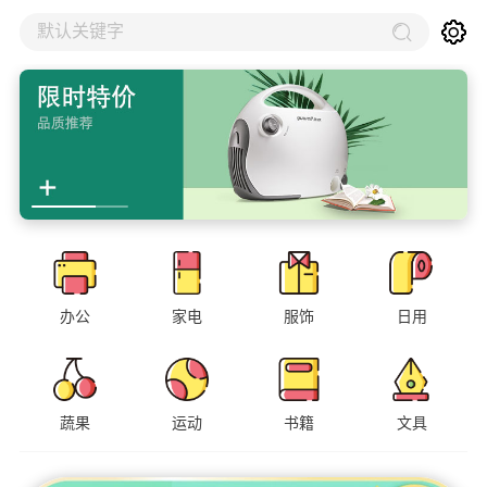
默认关键字
办公
家电
服饰
日用
蔬果
运动
书籍
文具