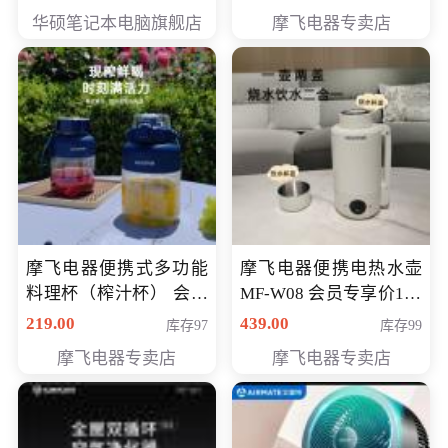
员专享价6998元
华硕笔记本电脑旗舰店
摩飞电器专卖店
摩飞电器便携式多功能
摩飞电器便携电热水壶
料理杯（榨汁杯） 会员
MF-W08 会员专享价198
专享价118元
元
219.00
439.00
库存97
库存99
摩飞电器专卖店
摩飞电器专卖店