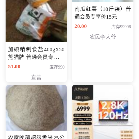
南瓜红薯（10斤装）普
通会员专享价15元
20.00
库存99996
农民李大爷
加碘精制食盐400gX50
熊猫牌 普通会员专享价
格50元
51.00
库存990
直营
农家晚稻超级香米25公