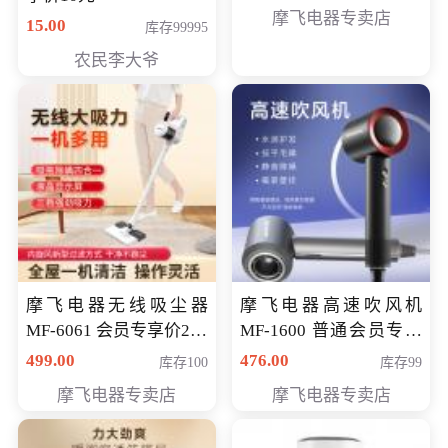
摩飞电器专卖店
15.00
库存99995
农民李大爷
摩飞电器无线吸尘器
摩飞电器高速吹风机
MF-6061 会员专享价299
MF-1600 普通会员专享
元
价298元
499.00
476.00
库存100
库存99
摩飞电器专卖店
摩飞电器专卖店