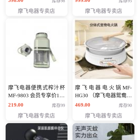
598.00
999.00
库存98
库存95
摩飞电器专卖店
摩飞电器专卖店
摩飞电器便携式榨汁杯
摩飞电器电火锅MF-
MF-9803 会员专享价138
HG30 （摩飞电器鸳鸯锅
元
MF-HG30 ） 会员专享价
219.00
469.00
库存99
库存90
319元
摩飞电器专卖店
摩飞电器专卖店