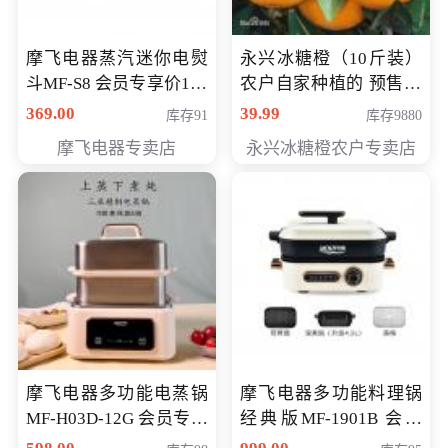
摩飞电器蒸汽迷你电熨
永兴冰糖橙（10斤装）
斗MF-S8 会员专享价168
农户自家种植的 预售10
元
万斤 会员包邮专享价
369.00
39.99
库存91
库存9880
29.99元
摩飞电器专卖店
永兴冰糖橙农户专卖店
摩飞电器多功能电蒸锅
摩飞电器多功能料理锅
MF-H03D-12G 会员专享
经典版MF-1901B 会员
价398元
专享价399元