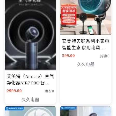
艾美特天鹅系列小家电
智能生态 家用电风扇直
流变频节能轻音空气循
599.00
库存0
环扇CA23-AD18(黑天
久久电器
鹅，白天鹅智能)
艾美特（Airmate）空气
净化器AIR7 PRO 智能全
屋空气循环负离子旗舰
2999.00
库存0
款净化器
久久电器