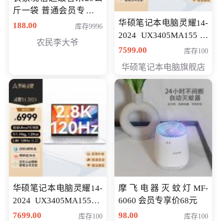
斤一袋 普通会员专享价
格178元
华硕笔记本电脑灵耀14-
188.00
库存9996
2024 UX3405MA155冰
农民李大爷
川银 oled 智慧轻薄本 会
7599.00
库存100
员专享价6898元
华硕笔记本电脑旗舰店
华硕笔记本电脑灵耀14-
摩飞电器灭蚊灯MF-
2024 UX3405MA155夜
6060 会员专享价68元
空蓝 oled 智慧轻薄本 会
7699.00
98.00
库存100
库存100