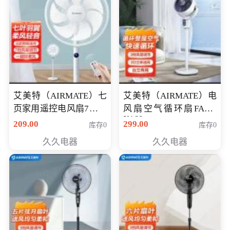
艾美特（AIRMATE）七
艾美特（AIRMATE）电
页家用遥控电风扇7档风
风扇空气循环扇FA18-
X168
量空气循环摇头立式落
209.00
299.00
库存0
库存0
地扇节能轻音柔风预约
久久电器
久久电器
定时落地式风扇CS35-
R20