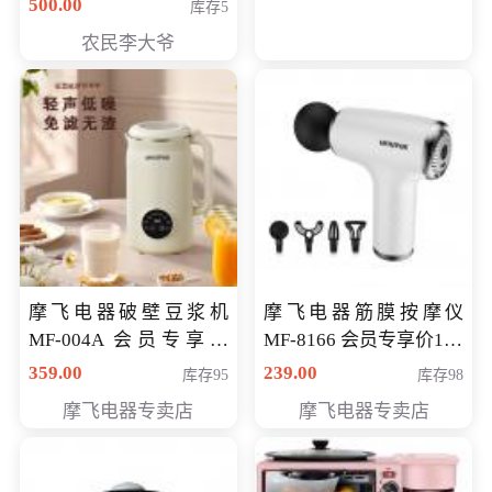
500.00
库存5
农民李大爷
摩飞电器破壁豆浆机
摩飞电器筋膜按摩仪
MF-004A 会员专享价
MF-8166 会员专享价168
168元
元
359.00
239.00
库存95
库存98
摩飞电器专卖店
摩飞电器专卖店