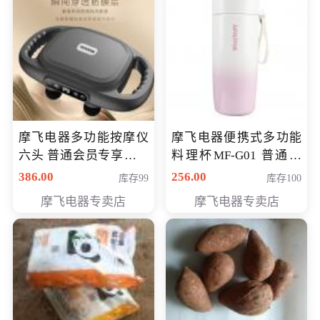
摩飞电器多功能按摩仪
摩飞电器便携式多功能
六头 普通会员专享价格
料理杯MF-G01 普通会
199元
员专享价格118元
386.00
256.00
库存99
库存100
摩飞电器专卖店
摩飞电器专卖店