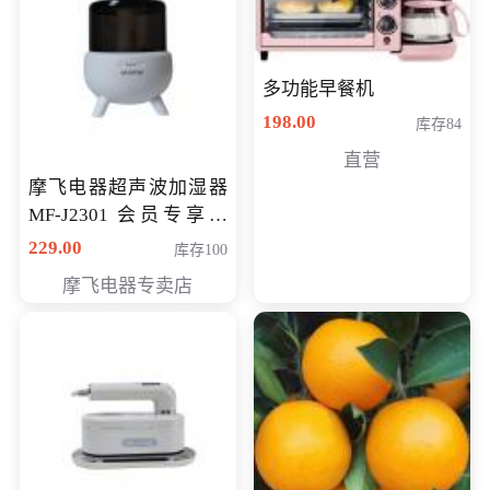
多功能早餐机
198.00
库存84
直营
摩飞电器超声波加湿器
MF-J2301 会员专享价
168元
229.00
库存100
摩飞电器专卖店