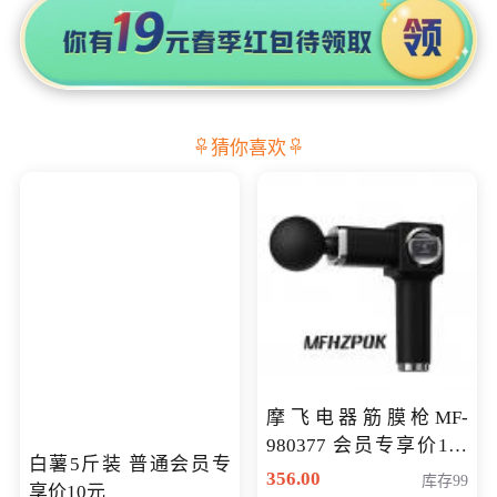
猜你喜欢
摩飞电器筋膜枪MF-
980377 会员专享价199
白薯5斤装 普通会员专
元
356.00
库存99
享价10元