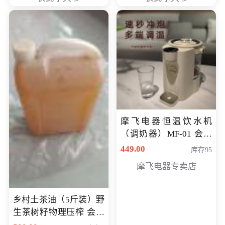
摩飞电器恒温饮水机
（调奶器）MF-01 会员
专享价366元
449.00
库存95
摩飞电器专卖店
乡村土茶油（5斤装）野
生茶树籽物理压榨 会员
专享价400元