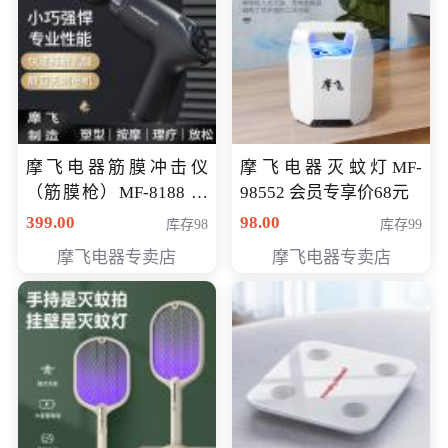
摩飞电器筋膜冲击仪
摩飞电器灭蚊灯MF-
（筋膜枪）MF-8188 会
98552 会员专享价68元
员专享价268元
399.00
98.00
库存98
库存99
摩飞电器专卖店
摩飞电器专卖店