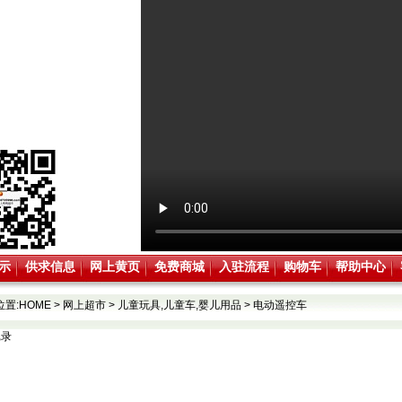
示
供求信息
网上黄页
免费商城
入驻流程
购物车
帮助中心
位置:
HOME
>
网上超市
>
儿童玩具,儿童车,婴儿用品
>
电动遥控车
记录