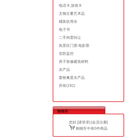
电话卡,游戏卡
文物古董艺术品
桶装饮用水
电子书
二手闲置转让
风景区门票.电影票
安防监控
房子装修建筑材料
农产品
畜牧禽蛋水产品
所有
(192)
购物车
您好,[
请登录
] [
会员注册
]
购物车中有0件商品