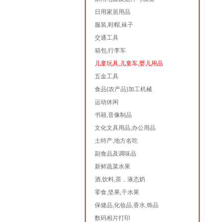
日用家居用品
服装,鞋帽,袜子
交通工具
箱包,行李车
儿童玩具,儿童车,婴儿用品
五金工具
食品(农产品)加工机械
运动休闲
书籍,音像制品
文化文具用品,办公用品
土特产,地方名吃
副食品及调味品
新鲜蔬菜水果
酒,饮料,茶，液态奶
零食,坚果,干水果
保健品,化妆品,香水,饰品
数码相片打印