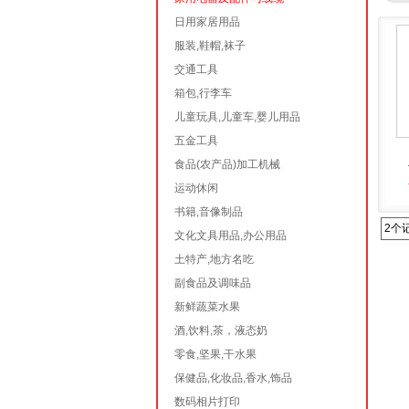
日用家居用品
服装,鞋帽,袜子
交通工具
箱包,行李车
儿童玩具,儿童车,婴儿用品
五金工具
食品(农产品)加工机械
运动休闲
书籍,音像制品
2个
文化文具用品,办公用品
土特产,地方名吃
副食品及调味品
新鲜蔬菜水果
酒,饮料,茶，液态奶
零食,坚果,干水果
保健品,化妆品,香水,饰品
数码相片打印