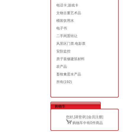
电话卡,游戏卡
文物古董艺术品
桶装饮用水
电子书
二手闲置转让
风景区门票.电影票
安防监控
房子装修建筑材料
农产品
畜牧禽蛋水产品
所有
(192)
购物车
您好,[
请登录
] [
会员注册
]
购物车中有0件商品