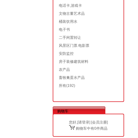
电话卡,游戏卡
文物古董艺术品
桶装饮用水
电子书
二手闲置转让
风景区门票.电影票
安防监控
房子装修建筑材料
农产品
畜牧禽蛋水产品
所有
(192)
购物车
您好,[
请登录
] [
会员注册
]
购物车中有0件商品