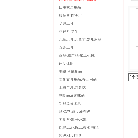
日用家居用品
服装,鞋帽,袜子
交通工具
箱包,行李车
儿童玩具,儿童车,婴儿用品
五金工具
食品(农产品)加工机械
运动休闲
书籍,音像制品
1个
文化文具用品,办公用品
土特产,地方名吃
副食品及调味品
新鲜蔬菜水果
酒,饮料,茶，液态奶
零食,坚果,干水果
保健品,化妆品,香水,饰品
数码相片打印