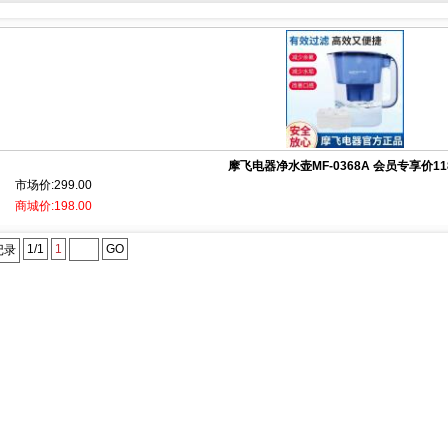
摩飞电器净水壶MF-0368A 会员专享价118.
市场价:299.00
商城价:198.00
1/1
1
GO
记录