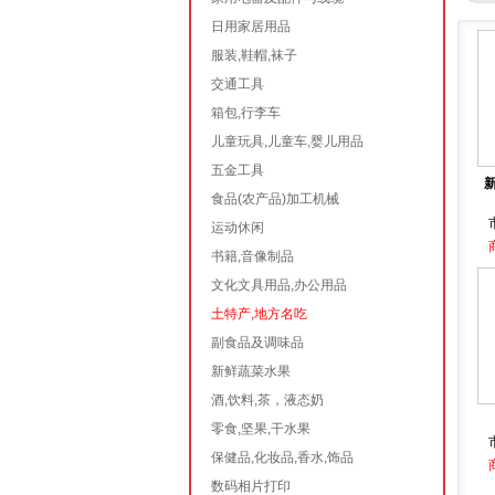
日用家居用品
服装,鞋帽,袜子
交通工具
箱包,行李车
儿童玩具,儿童车,婴儿用品
五金工具
新
食品(农产品)加工机械
运动休闲
书籍,音像制品
文化文具用品,办公用品
土特产,地方名吃
副食品及调味品
新鲜蔬菜水果
酒,饮料,茶，液态奶
零食,坚果,干水果
保健品,化妆品,香水,饰品
数码相片打印