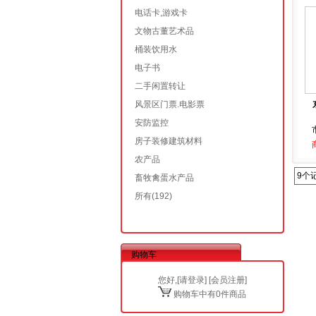
电话卡,游戏卡
文物古董艺术品
桶装饮用水
电子书
二手闲置转让
风景区门票.电影票
安防监控
房子装修建筑材料
农产品
9个
畜牧禽蛋水产品
所有
(192)
购物车
您好,[
请登录
] [
会员注册
]
购物车中有0件商品