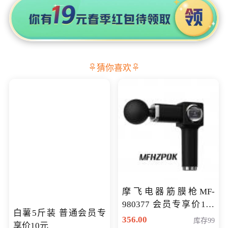
猜你喜欢
摩飞电器筋膜枪MF-
980377 会员专享价199
白薯5斤装 普通会员专
元
356.00
库存99
享价10元