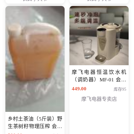
摩飞电器恒温饮水机
（调奶器）MF-01 会员
专享价366元
449.00
库存95
摩飞电器专卖店
乡村土茶油（5斤装）野
生茶树籽物理压榨 会员
专享价400元