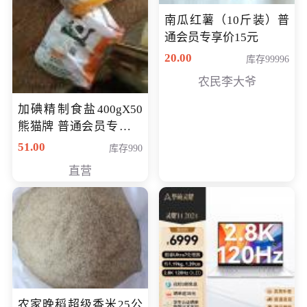
南瓜红薯（10斤装）普
通会员专享价15元
20.00
库存99996
农民李大爷
加碘精制食盐400gX50
熊猫牌 普通会员专享价
格50元
51.00
库存990
直营
农家晚稻超级香米25公