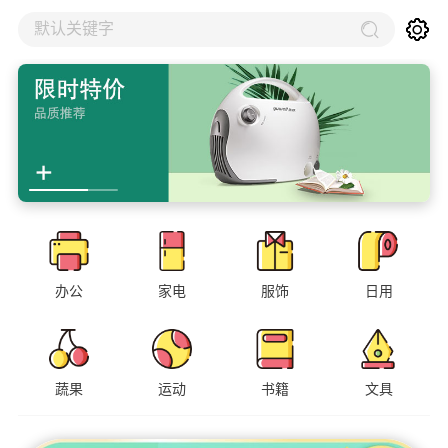
默认关键字
办公
家电
服饰
日用
蔬果
运动
书籍
文具