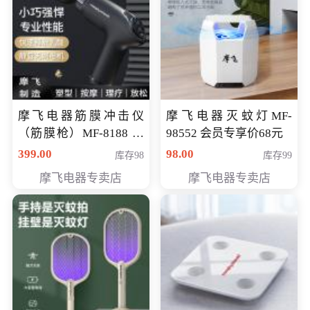
摩飞电器筋膜冲击仪
摩飞电器灭蚊灯MF-
（筋膜枪）MF-8188 会
98552 会员专享价68元
员专享价268元
399.00
98.00
库存98
库存99
摩飞电器专卖店
摩飞电器专卖店