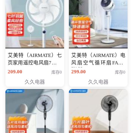
艾美特（AIRMATE）七
艾美特（AIRMATE）电
页家用遥控电风扇7档风
风扇空气循环扇FA18-
X168
量空气循环摇头立式落
209.00
299.00
库存0
库存0
地扇节能轻音柔风预约
久久电器
久久电器
定时落地式风扇CS35-
R20