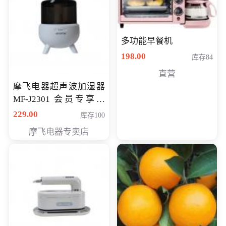
多功能早餐机
198.00
库存84
直营
摩飞电器超声波加湿器
MF-J2301 会员专享价
168元
229.00
库存100
摩飞电器专卖店