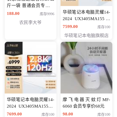
斤一袋 普通会员专享价
格178元
华硕笔记本电脑灵耀14-
188.00
库存9996
2024 UX3405MA155冰
农民李大爷
川银 oled 智慧轻薄本 会
7599.00
库存100
员专享价6898元
华硕笔记本电脑旗舰店
华硕笔记本电脑灵耀14-
摩飞电器灭蚊灯MF-
2024 UX3405MA155夜
6060 会员专享价68元
空蓝 oled 智慧轻薄本 会
7699.00
98.00
库存100
库存100