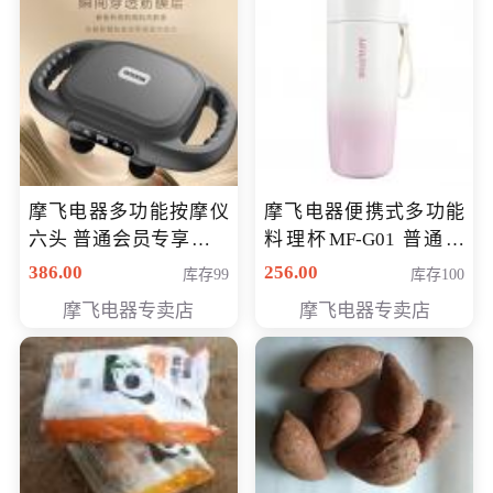
摩飞电器多功能按摩仪
摩飞电器便携式多功能
六头 普通会员专享价格
料理杯MF-G01 普通会
199元
员专享价格118元
386.00
256.00
库存99
库存100
摩飞电器专卖店
摩飞电器专卖店