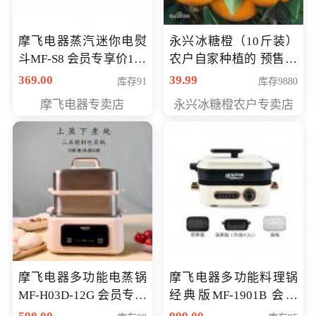
摩飞电器蒸汽迷你电熨
永兴冰糖橙（10斤装）
斗MF-S8 会员专享价168
农户自家种植的 预售10
元
万斤 会员包邮专享价
369.00
39.99
库存91
库存9880
29.99元
摩飞电器专卖店
永兴冰糖橙农户专卖店
摩飞电器多功能电蒸锅
摩飞电器多功能料理锅
MF-H03D-12G 会员专享
经典版MF-1901B 会员
价398元
专享价399元