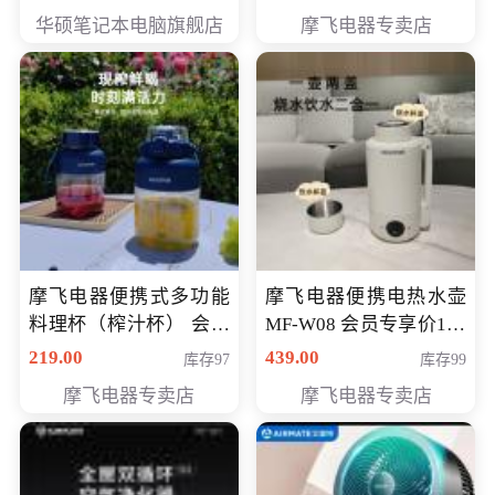
员专享价6998元
华硕笔记本电脑旗舰店
摩飞电器专卖店
摩飞电器便携式多功能
摩飞电器便携电热水壶
料理杯（榨汁杯） 会员
MF-W08 会员专享价198
专享价118元
元
219.00
439.00
库存97
库存99
摩飞电器专卖店
摩飞电器专卖店