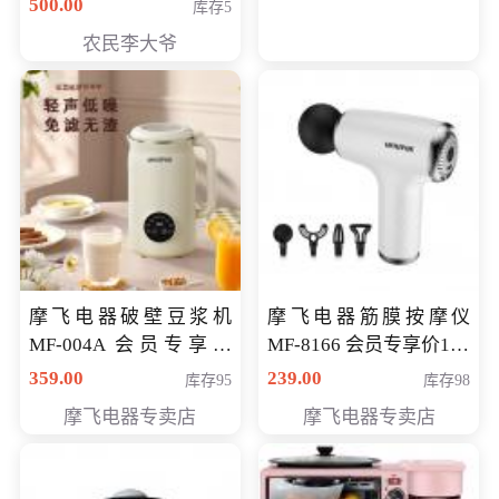
500.00
库存5
农民李大爷
摩飞电器破壁豆浆机
摩飞电器筋膜按摩仪
MF-004A 会员专享价
MF-8166 会员专享价168
168元
元
359.00
239.00
库存95
库存98
摩飞电器专卖店
摩飞电器专卖店