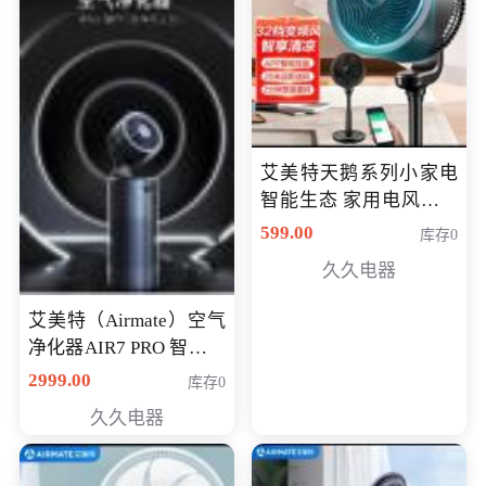
艾美特天鹅系列小家电
智能生态 家用电风扇直
流变频节能轻音空气循
599.00
库存0
环扇CA23-AD18(黑天
久久电器
鹅，白天鹅智能)
艾美特（Airmate）空气
净化器AIR7 PRO 智能全
屋空气循环负离子旗舰
2999.00
库存0
款净化器
久久电器