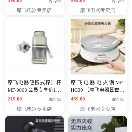
598.00
999.00
库存98
库存95
摩飞电器专卖店
摩飞电器专卖店
摩飞电器便携式榨汁杯
摩飞电器电火锅MF-
MF-9803 会员专享价138
HG30 （摩飞电器鸳鸯锅
元
MF-HG30 ） 会员专享价
219.00
469.00
库存99
库存90
319元
摩飞电器专卖店
摩飞电器专卖店