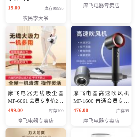
摩飞电器专卖店
15.00
库存99995
农民李大爷
摩飞电器无线吸尘器
摩飞电器高速吹风机
MF-6061 会员专享价299
MF-1600 普通会员专享
元
价298元
499.00
476.00
库存100
库存99
摩飞电器专卖店
摩飞电器专卖店