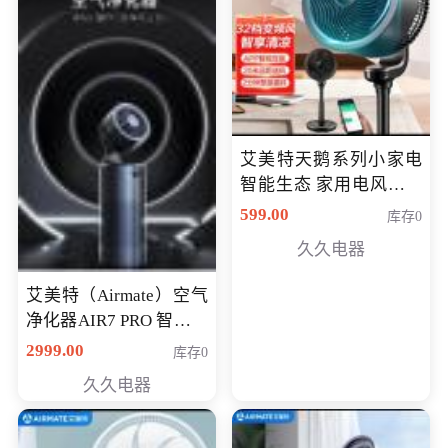
艾美特天鹅系列小家电
智能生态 家用电风扇直
流变频节能轻音空气循
599.00
库存0
环扇CA23-AD18(黑天
久久电器
鹅，白天鹅智能)
艾美特（Airmate）空气
净化器AIR7 PRO 智能全
屋空气循环负离子旗舰
2999.00
库存0
款净化器
久久电器