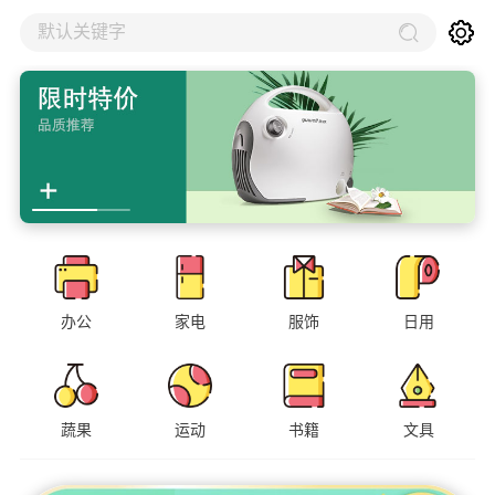
默认关键字
办公
家电
服饰
日用
蔬果
运动
书籍
文具