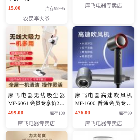
摩飞电器专卖店
15.00
库存99995
农民李大爷
摩飞电器无线吸尘器
摩飞电器高速吹风机
MF-6061 会员专享价299
MF-1600 普通会员专享
元
价298元
499.00
476.00
库存100
库存99
摩飞电器专卖店
摩飞电器专卖店