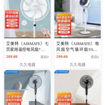
艾美特（AIRMATE）七
艾美特（AIRMATE）电
页家用遥控电风扇7档风
风扇空气循环扇FA18-
X168
量空气循环摇头立式落
209.00
299.00
库存0
库存0
地扇节能轻音柔风预约
久久电器
久久电器
定时落地式风扇CS35-
R20