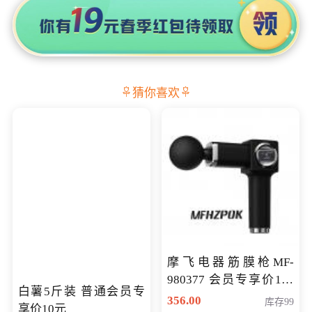
猜你喜欢
摩飞电器筋膜枪MF-
980377 会员专享价199
白薯5斤装 普通会员专
元
356.00
库存99
享价10元