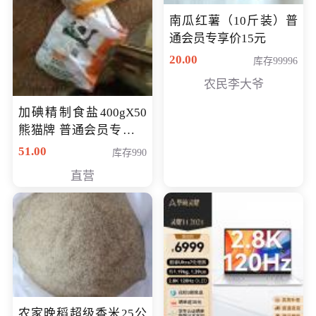
南瓜红薯（10斤装）普
通会员专享价15元
20.00
库存99996
农民李大爷
加碘精制食盐400gX50
熊猫牌 普通会员专享价
格50元
51.00
库存990
直营
农家晚稻超级香米25公