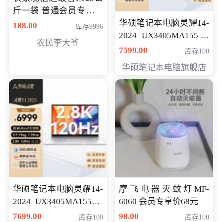
斤一袋 普通会员专享价
格178元
华硕笔记本电脑灵耀14-
188.00
库存9996
2024 UX3405MA155冰
农民李大爷
川银 oled 智慧轻薄本 会
7599.00
库存100
员专享价6898元
华硕笔记本电脑旗舰店
华硕笔记本电脑灵耀14-
摩飞电器灭蚊灯MF-
2024 UX3405MA155夜
6060 会员专享价68元
空蓝 oled 智慧轻薄本 会
7699.00
98.00
库存100
库存100