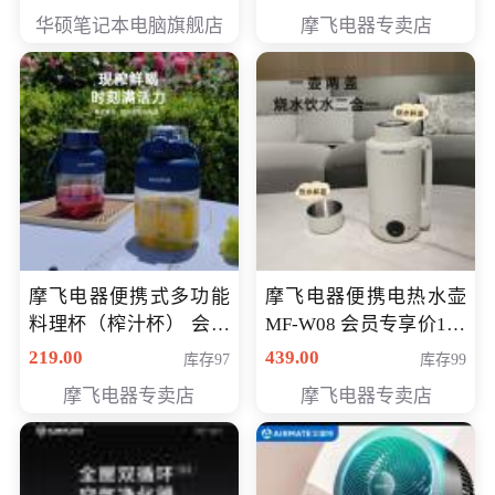
员专享价6998元
华硕笔记本电脑旗舰店
摩飞电器专卖店
摩飞电器便携式多功能
摩飞电器便携电热水壶
料理杯（榨汁杯） 会员
MF-W08 会员专享价198
专享价118元
元
219.00
439.00
库存97
库存99
摩飞电器专卖店
摩飞电器专卖店