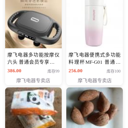
摩飞电器多功能按摩仪
摩飞电器便携式多功能
六头 普通会员专享价格
料理杯MF-G01 普通会
199元
员专享价格118元
386.00
256.00
库存99
库存100
摩飞电器专卖店
摩飞电器专卖店