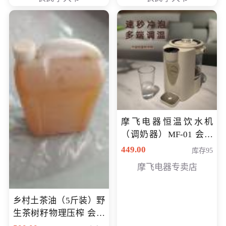
摩飞电器恒温饮水机
（调奶器）MF-01 会员
专享价366元
449.00
库存95
摩飞电器专卖店
乡村土茶油（5斤装）野
生茶树籽物理压榨 会员
专享价400元