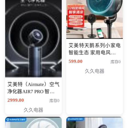
艾美特天鹅系列小家电
智能生态 家用电风扇直
流变频节能轻音空气循
599.00
库存0
环扇CA23-AD18(黑天
久久电器
鹅，白天鹅智能)
艾美特（Airmate）空气
净化器AIR7 PRO 智能全
屋空气循环负离子旗舰
2999.00
库存0
款净化器
久久电器