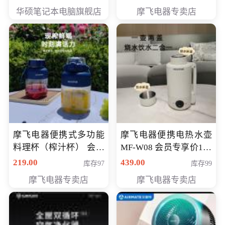
员专享价6998元
华硕笔记本电脑旗舰店
摩飞电器专卖店
摩飞电器便携式多功能
摩飞电器便携电热水壶
料理杯（榨汁杯） 会员
MF-W08 会员专享价198
专享价118元
元
219.00
439.00
库存97
库存99
摩飞电器专卖店
摩飞电器专卖店