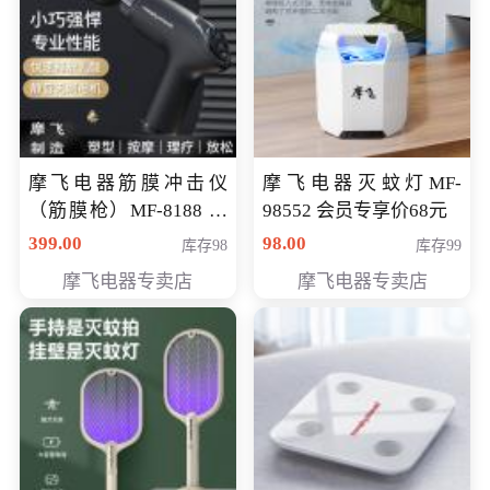
摩飞电器筋膜冲击仪
摩飞电器灭蚊灯MF-
（筋膜枪）MF-8188 会
98552 会员专享价68元
员专享价268元
399.00
98.00
库存98
库存99
摩飞电器专卖店
摩飞电器专卖店