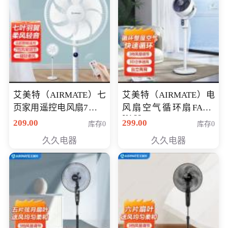
艾美特（AIRMATE）七
艾美特（AIRMATE）电
页家用遥控电风扇7档风
风扇空气循环扇FA18-
X168
量空气循环摇头立式落
209.00
299.00
库存0
库存0
地扇节能轻音柔风预约
久久电器
久久电器
定时落地式风扇CS35-
R20