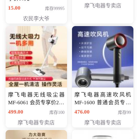
摩飞电器专卖店
15.00
库存99995
农民李大爷
摩飞电器无线吸尘器
摩飞电器高速吹风机
MF-6061 会员专享价299
MF-1600 普通会员专享
元
价298元
499.00
476.00
库存100
库存99
摩飞电器专卖店
摩飞电器专卖店