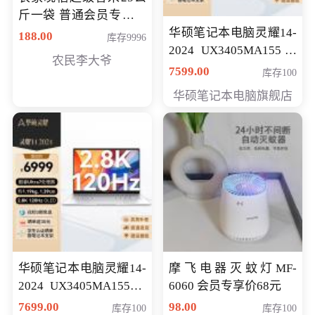
斤一袋 普通会员专享价
格178元
华硕笔记本电脑灵耀14-
188.00
库存9996
2024 UX3405MA155冰
农民李大爷
川银 oled 智慧轻薄本 会
7599.00
库存100
员专享价6898元
华硕笔记本电脑旗舰店
华硕笔记本电脑灵耀14-
摩飞电器灭蚊灯MF-
2024 UX3405MA155夜
6060 会员专享价68元
空蓝 oled 智慧轻薄本 会
7699.00
98.00
库存100
库存100