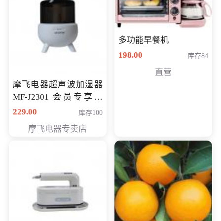
多功能早餐机
198.00
库存84
直营
摩飞电器超声波加湿器
MF-J2301 会员专享价
168元
229.00
库存100
摩飞电器专卖店