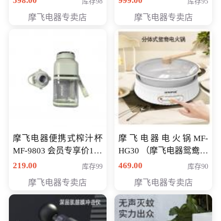
598.00
999.00
库存98
库存95
摩飞电器专卖店
摩飞电器专卖店
摩飞电器便携式榨汁杯
摩飞电器电火锅MF-
MF-9803 会员专享价138
HG30 （摩飞电器鸳鸯锅
元
MF-HG30 ） 会员专享价
219.00
469.00
库存99
库存90
319元
摩飞电器专卖店
摩飞电器专卖店