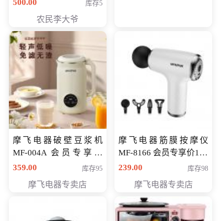
500.00
库存5
农民李大爷
摩飞电器破壁豆浆机
摩飞电器筋膜按摩仪
MF-004A 会员专享价
MF-8166 会员专享价168
168元
元
359.00
239.00
库存95
库存98
摩飞电器专卖店
摩飞电器专卖店