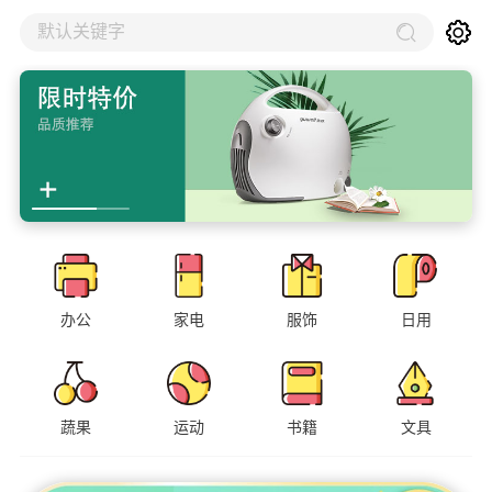
默认关键字
办公
家电
服饰
日用
蔬果
运动
书籍
文具