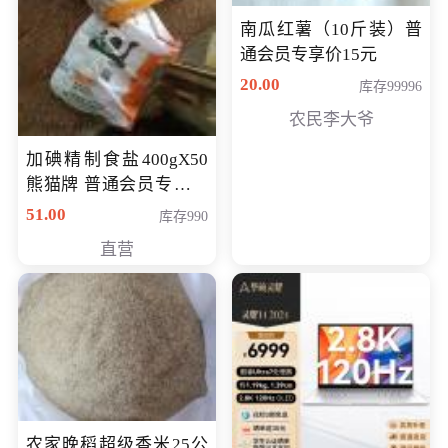
南瓜红薯（10斤装）普
通会员专享价15元
20.00
库存99996
农民李大爷
加碘精制食盐400gX50
熊猫牌 普通会员专享价
格50元
51.00
库存990
直营
农家晚稻超级香米25公