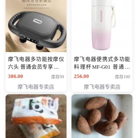
摩飞电器多功能按摩仪
摩飞电器便携式多功能
六头 普通会员专享价格
料理杯MF-G01 普通会
199元
员专享价格118元
386.00
256.00
库存99
库存100
摩飞电器专卖店
摩飞电器专卖店