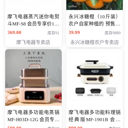
摩飞电器蒸汽迷你电熨
永兴冰糖橙（10斤装）
斗MF-S8 会员专享价168
农户自家种植的 预售10
元
万斤 会员包邮专享价
369.00
39.99
库存91
库存9880
29.99元
摩飞电器专卖店
永兴冰糖橙农户专卖店
摩飞电器多功能电蒸锅
摩飞电器多功能料理锅
MF-H03D-12G 会员专享
经典版MF-1901B 会员
价398元
专享价399元