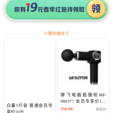
猜你喜欢
摩飞电器筋膜枪MF-
980377 会员专享价199
白薯5斤装 普通会员专
元
356.00
库存99
享价10元