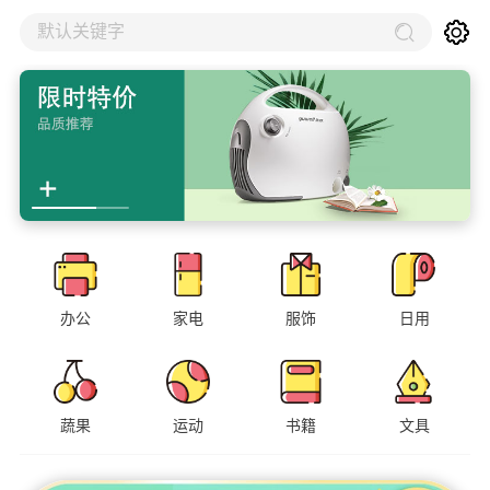
默认关键字
办公
家电
服饰
日用
蔬果
运动
书籍
文具