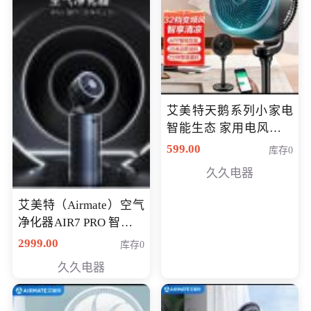
艾美特天鹅系列小家电
智能生态 家用电风扇直
流变频节能轻音空气循
599.00
库存0
环扇CA23-AD18(黑天
久久电器
鹅，白天鹅智能)
艾美特（Airmate）空气
净化器AIR7 PRO 智能全
屋空气循环负离子旗舰
2999.00
库存0
款净化器
久久电器