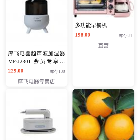
多功能早餐机
198.00
库存84
直营
摩飞电器超声波加湿器
MF-J2301 会员专享价
168元
229.00
库存100
摩飞电器专卖店