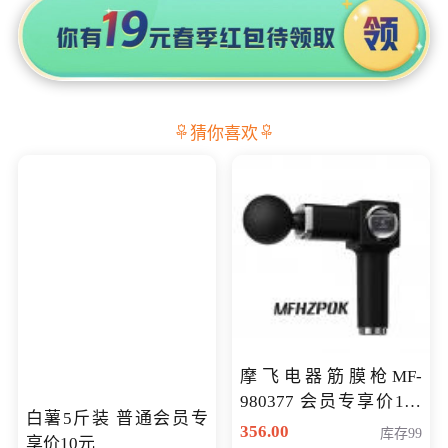
猜你喜欢
摩飞电器筋膜枪MF-
980377 会员专享价199
白薯5斤装 普通会员专
元
356.00
库存99
享价10元