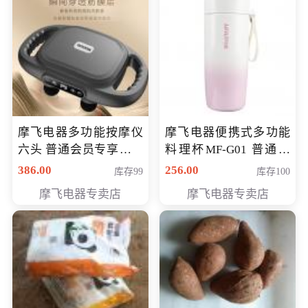
摩飞电器多功能按摩仪
摩飞电器便携式多功能
六头 普通会员专享价格
料理杯MF-G01 普通会
199元
员专享价格118元
386.00
256.00
库存99
库存100
摩飞电器专卖店
摩飞电器专卖店