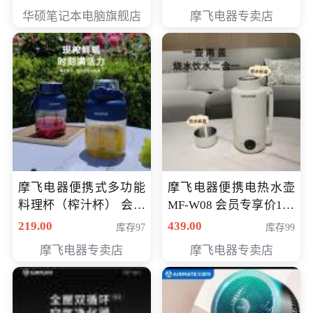
员专享价6998元
华硕笔记本电脑旗舰店
摩飞电器专卖店
摩飞电器便携式多功能
摩飞电器便携电热水壶
料理杯（榨汁杯） 会员
MF-W08 会员专享价198
专享价118元
元
219.00
439.00
库存97
库存99
摩飞电器专卖店
摩飞电器专卖店