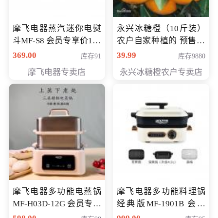
摩飞电器蒸汽迷你电熨
永兴冰糖橙（10斤装）
斗MF-S8 会员专享价168
农户自家种植的 预售10
元
万斤 会员包邮专享价
369.00
39.99
库存91
库存9880
29.99元
摩飞电器专卖店
永兴冰糖橙农户专卖店
摩飞电器多功能电蒸锅
摩飞电器多功能料理锅
MF-H03D-12G 会员专享
经典版MF-1901B 会员
价398元
专享价399元