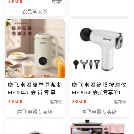
500.00
库存5
农民李大爷
摩飞电器破壁豆浆机
摩飞电器筋膜按摩仪
MF-004A 会员专享价
MF-8166 会员专享价168
168元
元
359.00
239.00
库存95
库存98
摩飞电器专卖店
摩飞电器专卖店