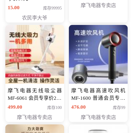
摩飞电器专卖店
15.00
库存99995
农民李大爷
摩飞电器无线吸尘器
摩飞电器高速吹风机
MF-6061 会员专享价299
MF-1600 普通会员专享
元
价298元
499.00
476.00
库存100
库存99
摩飞电器专卖店
摩飞电器专卖店