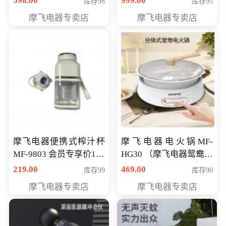
598.00
999.00
库存98
库存95
摩飞电器专卖店
摩飞电器专卖店
摩飞电器便携式榨汁杯
摩飞电器电火锅MF-
MF-9803 会员专享价138
HG30 （摩飞电器鸳鸯锅
元
MF-HG30 ） 会员专享价
219.00
469.00
库存99
库存90
319元
摩飞电器专卖店
摩飞电器专卖店