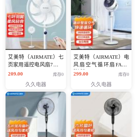
艾美特（AIRMATE）七
艾美特（AIRMATE）电
页家用遥控电风扇7档风
风扇空气循环扇FA18-
X168
量空气循环摇头立式落
209.00
299.00
库存0
库存0
地扇节能轻音柔风预约
久久电器
久久电器
定时落地式风扇CS35-
R20