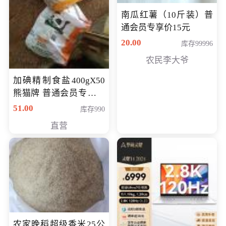
南瓜红薯（10斤装）普
通会员专享价15元
20.00
库存99996
农民李大爷
加碘精制食盐400gX50
熊猫牌 普通会员专享价
格50元
51.00
库存990
直营
农家晚稻超级香米25公