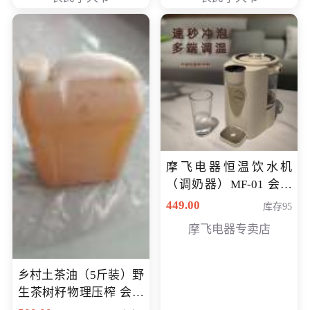
摩飞电器恒温饮水机
（调奶器）MF-01 会员
专享价366元
449.00
库存95
摩飞电器专卖店
乡村土茶油（5斤装）野
生茶树籽物理压榨 会员
专享价400元