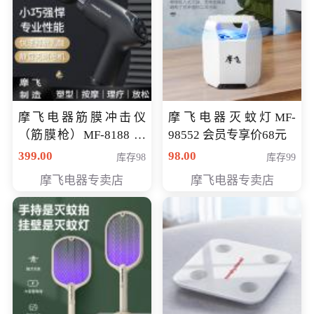
摩飞电器筋膜冲击仪
摩飞电器灭蚊灯MF-
（筋膜枪）MF-8188 会
98552 会员专享价68元
员专享价268元
399.00
98.00
库存98
库存99
摩飞电器专卖店
摩飞电器专卖店