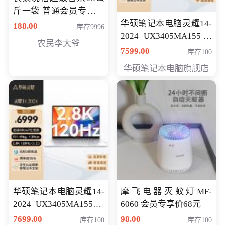
斤一袋 普通会员专享价
格178元
华硕笔记本电脑灵耀14-
188.00
库存9996
2024 UX3405MA155冰
农民李大爷
川银 oled 智慧轻薄本 会
7599.00
库存100
员专享价6898元
华硕笔记本电脑旗舰店
华硕笔记本电脑灵耀14-
摩飞电器灭蚊灯MF-
2024 UX3405MA155夜
6060 会员专享价68元
空蓝 oled 智慧轻薄本 会
7699.00
98.00
库存100
库存100