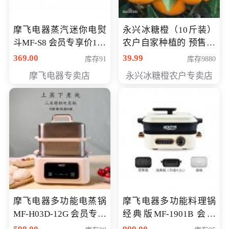
摩飞电器蒸汽迷你电熨
永兴冰糖橙（10斤装）
斗MF-S8 会员专享价168
农户自家种植的 预售10
元
万斤 会员包邮专享价
369.00
39.99
库存91
库存9880
29.99元
摩飞电器专卖店
永兴冰糖橙农户专卖店
摩飞电器多功能电蒸锅
摩飞电器多功能料理锅
MF-H03D-12G 会员专享
经典版MF-1901B 会员
价398元
专享价399元