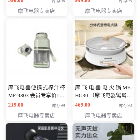
598.00
999.00
库存98
库存95
摩飞电器专卖店
摩飞电器专卖店
摩飞电器便携式榨汁杯
摩飞电器电火锅MF-
MF-9803 会员专享价138
HG30 （摩飞电器鸳鸯锅
元
MF-HG30 ） 会员专享价
219.00
469.00
库存99
库存90
319元
摩飞电器专卖店
摩飞电器专卖店