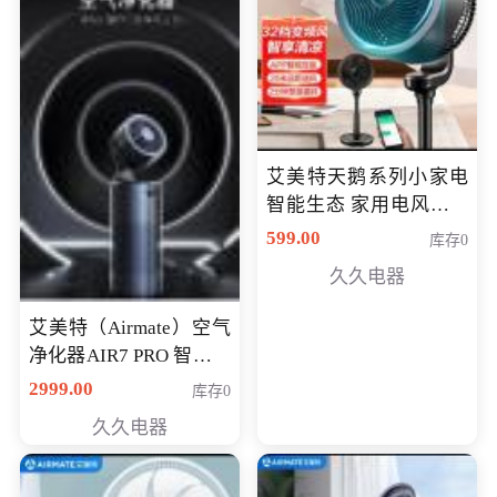
艾美特天鹅系列小家电
智能生态 家用电风扇直
流变频节能轻音空气循
599.00
库存0
环扇CA23-AD18(黑天
久久电器
鹅，白天鹅智能)
艾美特（Airmate）空气
净化器AIR7 PRO 智能全
屋空气循环负离子旗舰
2999.00
库存0
款净化器
久久电器