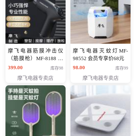
摩飞电器筋膜冲击仪
摩飞电器灭蚊灯MF-
（筋膜枪）MF-8188 会
98552 会员专享价68元
员专享价268元
399.00
98.00
库存98
库存99
摩飞电器专卖店
摩飞电器专卖店