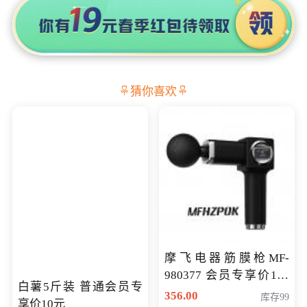
猜你喜欢
摩飞电器筋膜枪MF-
980377 会员专享价199
白薯5斤装 普通会员专
元
356.00
库存99
享价10元