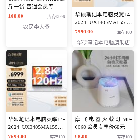
斤一袋 普通会员专享价
格178元
华硕笔记本电脑灵耀14-
188.00
库存9996
2024 UX3405MA155冰
农民李大爷
川银 oled 智慧轻薄本 会
7599.00
库存100
员专享价6898元
华硕笔记本电脑旗舰店
华硕笔记本电脑灵耀14-
摩飞电器灭蚊灯MF-
2024 UX3405MA155夜
6060 会员专享价68元
空蓝 oled 智慧轻薄本 会
7699.00
98.00
库存100
库存100