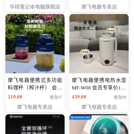
员专享价6998元
华硕笔记本电脑旗舰店
摩飞电器专卖店
摩飞电器便携式多功能
摩飞电器便携电热水壶
料理杯（榨汁杯） 会员
MF-W08 会员专享价198
专享价118元
元
219.00
439.00
库存97
库存99
摩飞电器专卖店
摩飞电器专卖店