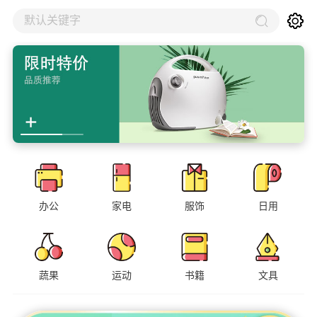
默认关键字
办公
家电
服饰
日用
蔬果
运动
书籍
文具