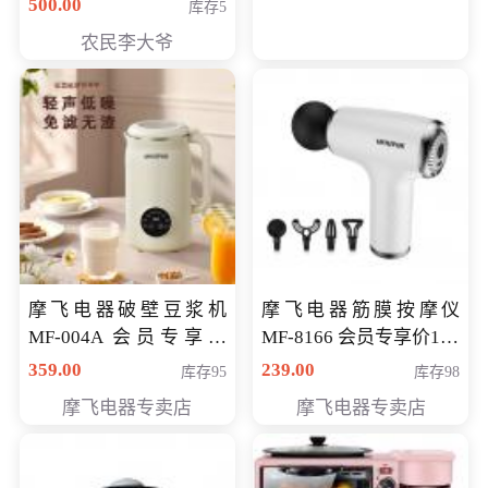
500.00
库存5
农民李大爷
摩飞电器破壁豆浆机
摩飞电器筋膜按摩仪
MF-004A 会员专享价
MF-8166 会员专享价168
168元
元
359.00
239.00
库存95
库存98
摩飞电器专卖店
摩飞电器专卖店