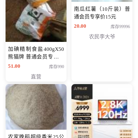
南瓜红薯（10斤装）普
通会员专享价15元
20.00
库存99996
农民李大爷
加碘精制食盐400gX50
熊猫牌 普通会员专享价
格50元
51.00
库存990
直营
农家晚稻超级香米25公