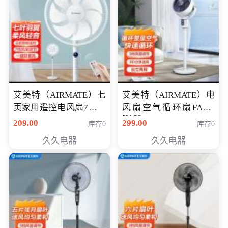
艾美特（AIRMATE）七
艾美特（AIRMATE）电
页家用遥控电风扇7档风
风扇空气循环扇FA18-
X168
量空气循环摇头立式落
209.00
299.00
库存0
库存0
地扇节能轻音柔风预约
久久电器
久久电器
定时落地式风扇CS35-
R20