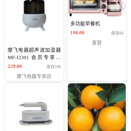
多功能早餐机
198.00
库存84
直营
摩飞电器超声波加湿器
MF-J2301 会员专享价
168元
229.00
库存100
摩飞电器专卖店