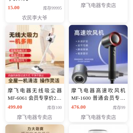
摩飞电器专卖店
15.00
库存99995
农民李大爷
摩飞电器无线吸尘器
摩飞电器高速吹风机
MF-6061 会员专享价299
MF-1600 普通会员专享
元
价298元
499.00
476.00
库存100
库存99
摩飞电器专卖店
摩飞电器专卖店