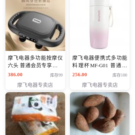
摩飞电器多功能按摩仪
摩飞电器便携式多功能
六头 普通会员专享价格
料理杯MF-G01 普通会
199元
员专享价格118元
386.00
256.00
库存99
库存100
摩飞电器专卖店
摩飞电器专卖店