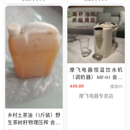
摩飞电器恒温饮水机
（调奶器）MF-01 会员
专享价366元
449.00
库存95
摩飞电器专卖店
乡村土茶油（5斤装）野
生茶树籽物理压榨 会员
专享价400元