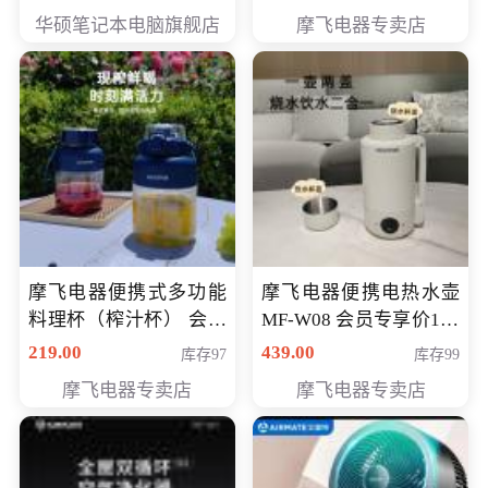
员专享价6998元
华硕笔记本电脑旗舰店
摩飞电器专卖店
摩飞电器便携式多功能
摩飞电器便携电热水壶
料理杯（榨汁杯） 会员
MF-W08 会员专享价198
专享价118元
元
219.00
439.00
库存97
库存99
摩飞电器专卖店
摩飞电器专卖店