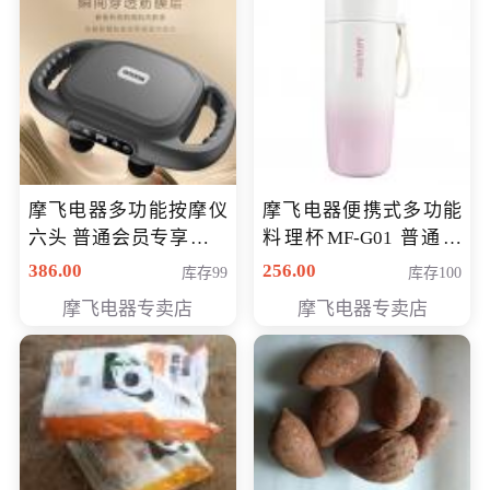
摩飞电器多功能按摩仪
摩飞电器便携式多功能
六头 普通会员专享价格
料理杯MF-G01 普通会
199元
员专享价格118元
386.00
256.00
库存99
库存100
摩飞电器专卖店
摩飞电器专卖店