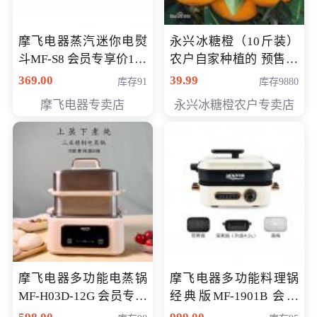
摩飞电器蒸汽迷你电熨
永兴冰糖橙（10斤装）
斗MF-S8 会员专享价168
农户自家种植的 预售10
元
万斤 会员包邮专享价
369.00
39.99
库存91
库存9880
29.99元
摩飞电器专卖店
永兴冰糖橙农户专卖店
摩飞电器多功能电蒸锅
摩飞电器多功能料理锅
MF-H03D-12G 会员专享
经典版MF-1901B 会员
价398元
专享价399元