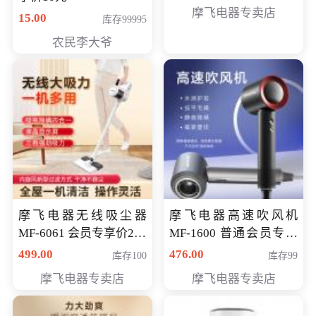
摩飞电器专卖店
15.00
库存99995
农民李大爷
摩飞电器无线吸尘器
摩飞电器高速吹风机
MF-6061 会员专享价299
MF-1600 普通会员专享
元
价298元
499.00
476.00
库存100
库存99
摩飞电器专卖店
摩飞电器专卖店