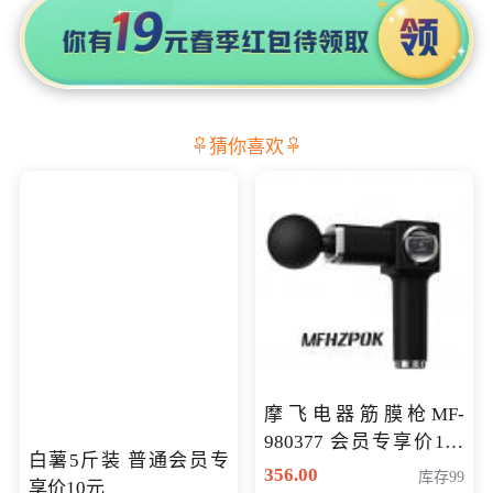
猜你喜欢
摩飞电器筋膜枪MF-
980377 会员专享价199
白薯5斤装 普通会员专
元
356.00
库存99
享价10元