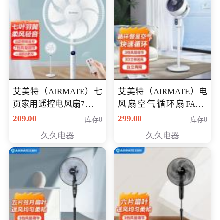
艾美特（AIRMATE）七
艾美特（AIRMATE）电
页家用遥控电风扇7档风
风扇空气循环扇FA18-
X168
量空气循环摇头立式落
209.00
299.00
库存0
库存0
地扇节能轻音柔风预约
久久电器
久久电器
定时落地式风扇CS35-
R20