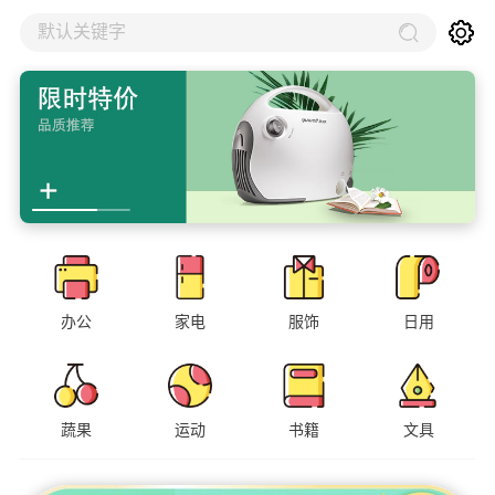
默认关键字
办公
家电
服饰
日用
蔬果
运动
书籍
文具