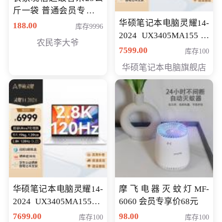
斤一袋 普通会员专享价
格178元
华硕笔记本电脑灵耀14-
188.00
库存9996
2024 UX3405MA155冰
农民李大爷
川银 oled 智慧轻薄本 会
7599.00
库存100
员专享价6898元
华硕笔记本电脑旗舰店
华硕笔记本电脑灵耀14-
摩飞电器灭蚊灯MF-
2024 UX3405MA155夜
6060 会员专享价68元
空蓝 oled 智慧轻薄本 会
7699.00
98.00
库存100
库存100