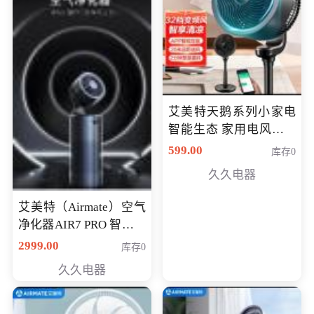
艾美特天鹅系列小家电
智能生态 家用电风扇直
流变频节能轻音空气循
599.00
库存0
环扇CA23-AD18(黑天
久久电器
鹅，白天鹅智能)
艾美特（Airmate）空气
净化器AIR7 PRO 智能全
屋空气循环负离子旗舰
2999.00
库存0
款净化器
久久电器