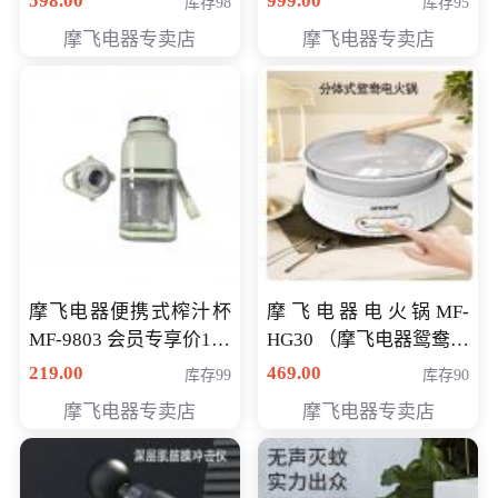
598.00
999.00
库存98
库存95
摩飞电器专卖店
摩飞电器专卖店
摩飞电器便携式榨汁杯
摩飞电器电火锅MF-
MF-9803 会员专享价138
HG30 （摩飞电器鸳鸯锅
元
MF-HG30 ） 会员专享价
219.00
469.00
库存99
库存90
319元
摩飞电器专卖店
摩飞电器专卖店