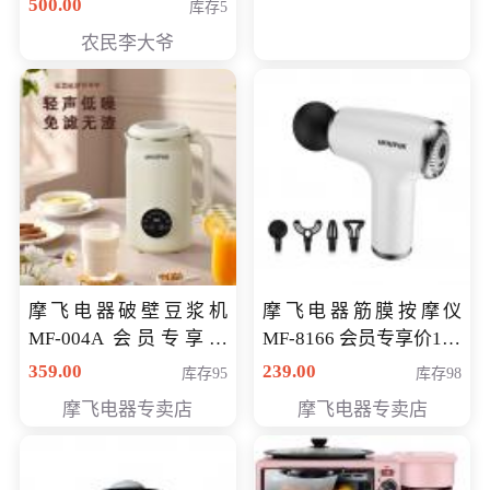
500.00
库存5
农民李大爷
摩飞电器破壁豆浆机
摩飞电器筋膜按摩仪
MF-004A 会员专享价
MF-8166 会员专享价168
168元
元
359.00
239.00
库存95
库存98
摩飞电器专卖店
摩飞电器专卖店