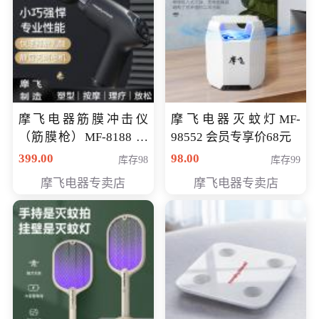
摩飞电器筋膜冲击仪
摩飞电器灭蚊灯MF-
（筋膜枪）MF-8188 会
98552 会员专享价68元
员专享价268元
399.00
98.00
库存98
库存99
摩飞电器专卖店
摩飞电器专卖店