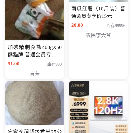
南瓜红薯（10斤装）普
通会员专享价15元
20.00
库存99996
农民李大爷
加碘精制食盐400gX50
熊猫牌 普通会员专享价
格50元
51.00
库存990
直营
农家晚稻超级香米25公