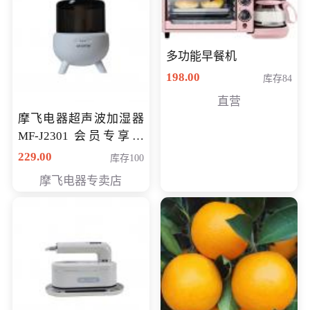
多功能早餐机
198.00
库存84
直营
摩飞电器超声波加湿器
MF-J2301 会员专享价
168元
229.00
库存100
摩飞电器专卖店