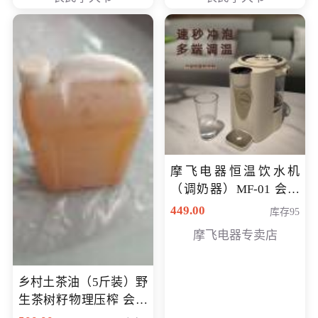
摩飞电器恒温饮水机
（调奶器）MF-01 会员
专享价366元
449.00
库存95
摩飞电器专卖店
乡村土茶油（5斤装）野
生茶树籽物理压榨 会员
专享价400元