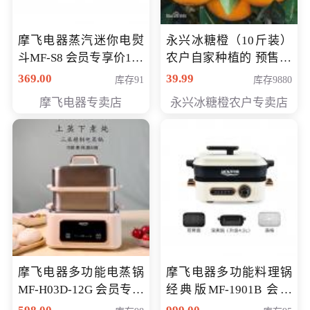
摩飞电器蒸汽迷你电熨
永兴冰糖橙（10斤装）
斗MF-S8 会员专享价168
农户自家种植的 预售10
元
万斤 会员包邮专享价
369.00
39.99
库存91
库存9880
29.99元
摩飞电器专卖店
永兴冰糖橙农户专卖店
摩飞电器多功能电蒸锅
摩飞电器多功能料理锅
MF-H03D-12G 会员专享
经典版MF-1901B 会员
价398元
专享价399元