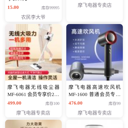
摩飞电器专卖店
15.00
库存99995
农民李大爷
摩飞电器无线吸尘器
摩飞电器高速吹风机
MF-6061 会员专享价299
MF-1600 普通会员专享
元
价298元
499.00
476.00
库存100
库存99
摩飞电器专卖店
摩飞电器专卖店