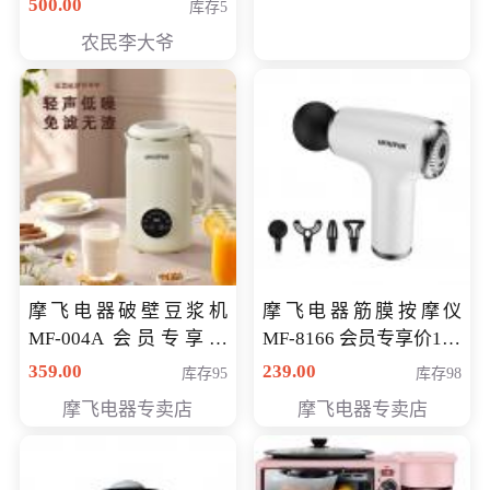
500.00
库存5
农民李大爷
摩飞电器破壁豆浆机
摩飞电器筋膜按摩仪
MF-004A 会员专享价
MF-8166 会员专享价168
168元
元
359.00
239.00
库存95
库存98
摩飞电器专卖店
摩飞电器专卖店