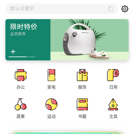
默认关键字
办公
家电
服饰
日用
蔬果
运动
书籍
文具