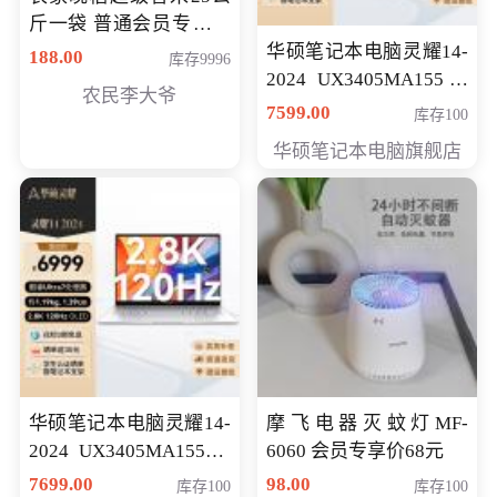
斤一袋 普通会员专享价
格178元
华硕笔记本电脑灵耀14-
188.00
库存9996
2024 UX3405MA155冰
农民李大爷
川银 oled 智慧轻薄本 会
7599.00
库存100
员专享价6898元
华硕笔记本电脑旗舰店
华硕笔记本电脑灵耀14-
摩飞电器灭蚊灯MF-
2024 UX3405MA155夜
6060 会员专享价68元
空蓝 oled 智慧轻薄本 会
7699.00
98.00
库存100
库存100