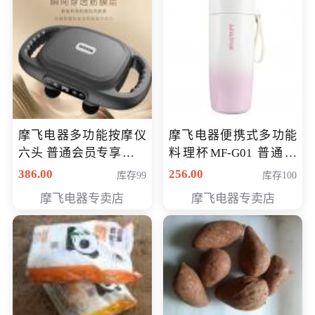
摩飞电器多功能按摩仪
摩飞电器便携式多功能
六头 普通会员专享价格
料理杯MF-G01 普通会
199元
员专享价格118元
386.00
256.00
库存99
库存100
摩飞电器专卖店
摩飞电器专卖店