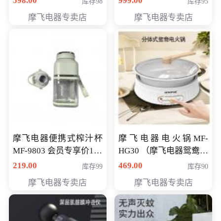
598.00
999.00
库存98
库存95
摩飞电器专卖店
摩飞电器专卖店
摩飞电器便携式榨汁杯
摩飞电器电火锅MF-
MF-9803 会员专享价138
HG30 （摩飞电器鸳鸯锅
元
MF-HG30 ） 会员专享价
219.00
469.00
库存99
库存90
319元
摩飞电器专卖店
摩飞电器专卖店