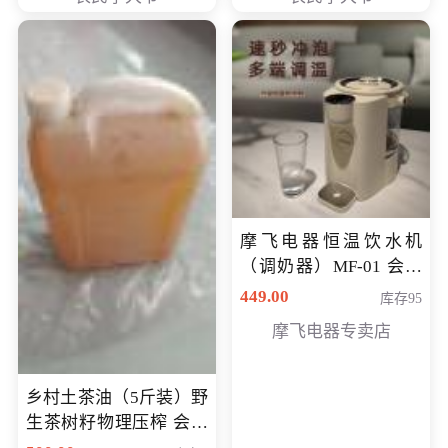
摩飞电器恒温饮水机
（调奶器）MF-01 会员
专享价366元
449.00
库存95
摩飞电器专卖店
乡村土茶油（5斤装）野
生茶树籽物理压榨 会员
专享价400元