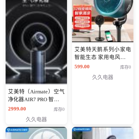
艾美特天鹅系列小家电
智能生态 家用电风扇直
流变频节能轻音空气循
599.00
库存0
环扇CA23-AD18(黑天
久久电器
鹅，白天鹅智能)
艾美特（Airmate）空气
净化器AIR7 PRO 智能全
屋空气循环负离子旗舰
2999.00
库存0
款净化器
久久电器