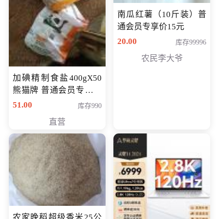
南瓜红薯（10斤装）普
通会员专享价15元
20.00
库存99996
农民李大爷
加碘精制食盐400gX50
熊猫牌 普通会员专享价
格50元
51.00
库存990
直营
农家晚稻超级香米25公