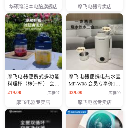
员专享价6998元
华硕笔记本电脑旗舰店
摩飞电器专卖店
摩飞电器便携式多功能
摩飞电器便携电热水壶
料理杯（榨汁杯） 会员
MF-W08 会员专享价198
专享价118元
元
219.00
439.00
库存97
库存99
摩飞电器专卖店
摩飞电器专卖店