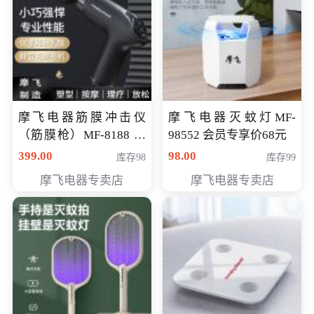
摩飞电器筋膜冲击仪
摩飞电器灭蚊灯MF-
（筋膜枪）MF-8188 会
98552 会员专享价68元
员专享价268元
399.00
98.00
库存98
库存99
摩飞电器专卖店
摩飞电器专卖店