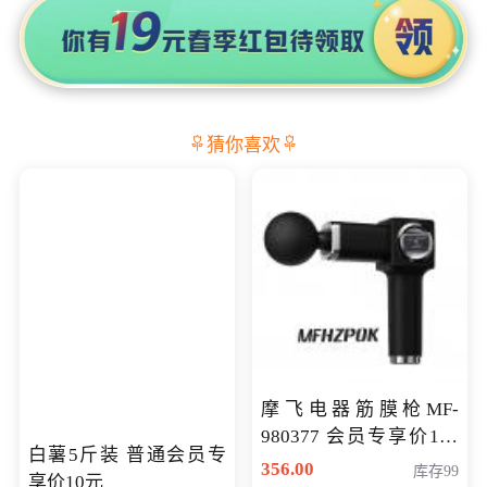
猜你喜欢
摩飞电器筋膜枪MF-
980377 会员专享价199
白薯5斤装 普通会员专
元
356.00
库存99
享价10元