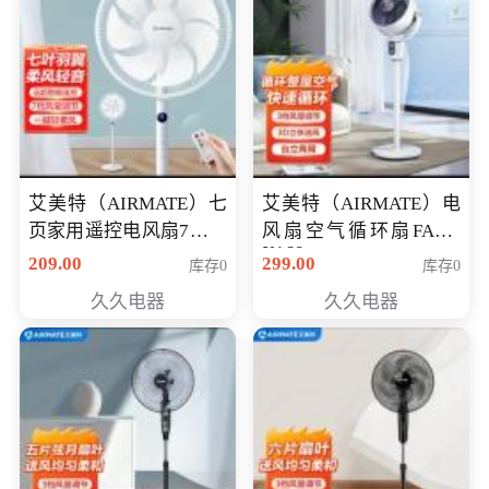
艾美特（AIRMATE）七
艾美特（AIRMATE）电
页家用遥控电风扇7档风
风扇空气循环扇FA18-
X168
量空气循环摇头立式落
209.00
299.00
库存0
库存0
地扇节能轻音柔风预约
久久电器
久久电器
定时落地式风扇CS35-
R20