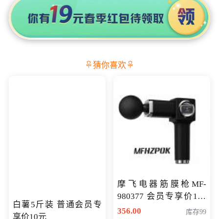
猜你喜欢
摩飞电器筋膜枪MF-
980377 会员专享价199
白薯5斤装 普通会员专
元
356.00
库存99
享价10元