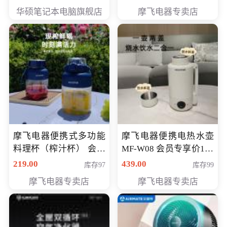
员专享价6998元
华硕笔记本电脑旗舰店
摩飞电器专卖店
摩飞电器便携式多功能
摩飞电器便携电热水壶
料理杯（榨汁杯） 会员
MF-W08 会员专享价198
专享价118元
元
219.00
439.00
库存97
库存99
摩飞电器专卖店
摩飞电器专卖店