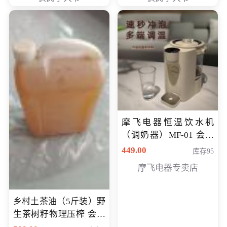
摩飞电器恒温饮水机
（调奶器）MF-01 会员
专享价366元
449.00
库存95
摩飞电器专卖店
乡村土茶油（5斤装）野
生茶树籽物理压榨 会员
专享价400元