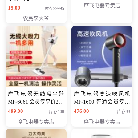
摩飞电器专卖店
15.00
库存99995
农民李大爷
摩飞电器无线吸尘器
摩飞电器高速吹风机
MF-6061 会员专享价299
MF-1600 普通会员专享
元
价298元
499.00
476.00
库存100
库存99
摩飞电器专卖店
摩飞电器专卖店