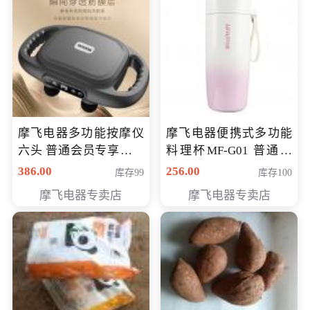
摩飞电器多功能按摩仪
摩飞电器便携式多功能
六头 普通会员专享价格
料理杯MF-G01 普通会
199元
员专享价格118元
386.00
256.00
库存99
库存100
摩飞电器专卖店
摩飞电器专卖店