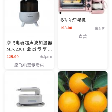
多功能早餐机
198.00
库存84
直营
摩飞电器超声波加湿器
MF-J2301 会员专享价
168元
229.00
库存100
摩飞电器专卖店