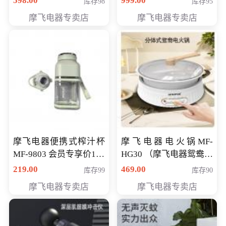
598.00
999.00
库存98
库存95
摩飞电器专卖店
摩飞电器专卖店
摩飞电器便携式榨汁杯
摩飞电器电火锅MF-
MF-9803 会员专享价138
HG30 （摩飞电器鸳鸯锅
元
MF-HG30 ） 会员专享价
219.00
469.00
库存99
库存90
319元
摩飞电器专卖店
摩飞电器专卖店