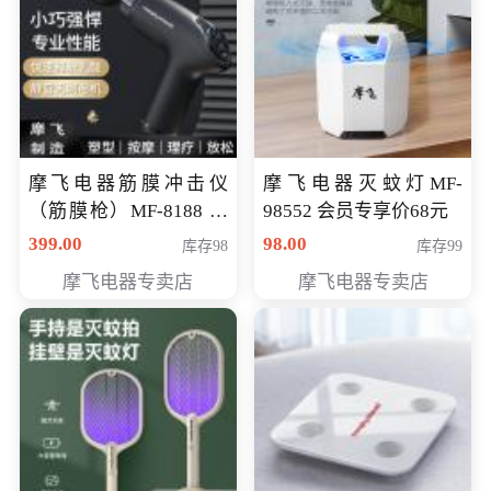
摩飞电器筋膜冲击仪
摩飞电器灭蚊灯MF-
（筋膜枪）MF-8188 会
98552 会员专享价68元
员专享价268元
399.00
98.00
库存98
库存99
摩飞电器专卖店
摩飞电器专卖店