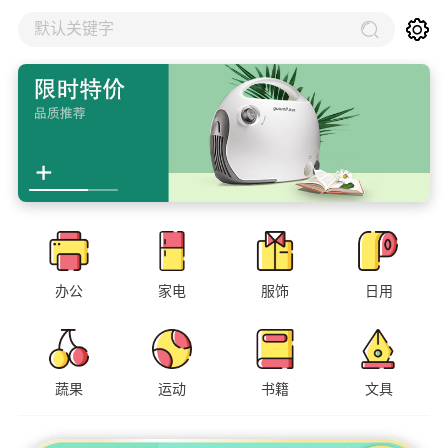
默认关键字
办公
家电
服饰
日用
蔬果
运动
书籍
文具