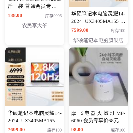
斤一袋 普通会员专享价
格178元
华硕笔记本电脑灵耀14-
188.00
库存9996
2024 UX3405MA155冰
农民李大爷
川银 oled 智慧轻薄本 会
7599.00
库存100
员专享价6898元
华硕笔记本电脑旗舰店
华硕笔记本电脑灵耀14-
摩飞电器灭蚊灯MF-
2024 UX3405MA155夜
6060 会员专享价68元
空蓝 oled 智慧轻薄本 会
7699.00
98.00
库存100
库存100