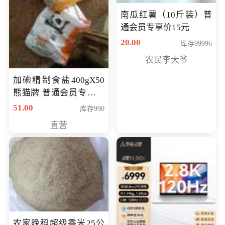
南瓜红薯（10斤装）普
通会员专享价15元
20.00
库存99996
农民李大爷
加碘精制食盐400gX50
熊猫牌 普通会员专享价
格50元
51.00
库存990
直营
农家晚稻超级香米25公