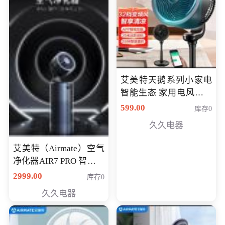
艾美特天鹅系列小家电
智能生态 家用电风扇直
流变频节能轻音空气循
599.00
库存0
环扇CA23-AD18(黑天
久久电器
鹅，白天鹅智能)
艾美特（Airmate）空气
净化器AIR7 PRO 智能全
屋空气循环负离子旗舰
2999.00
库存0
款净化器
久久电器