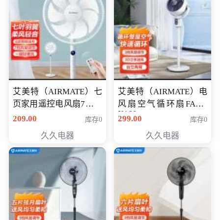
艾美特（AIRMATE）七
艾美特（AIRMATE）电
页家用遥控电风扇7档风
风扇空气循环扇FA18-
X168
量空气循环摇头立式落
209.00
299.00
库存0
库存0
地扇节能轻音柔风预约
久久电器
久久电器
定时落地式风扇CS35-
R20