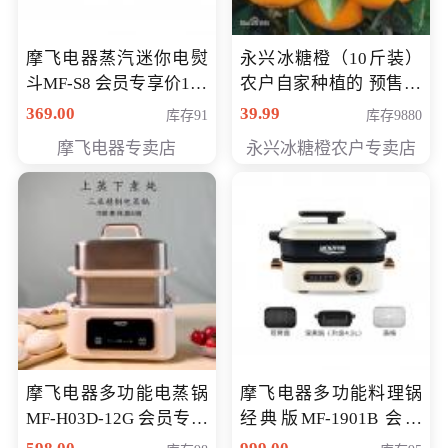
摩飞电器蒸汽迷你电熨
永兴冰糖橙（10斤装）
斗MF-S8 会员专享价168
农户自家种植的 预售10
元
万斤 会员包邮专享价
369.00
39.99
库存91
库存9880
29.99元
摩飞电器专卖店
永兴冰糖橙农户专卖店
摩飞电器多功能电蒸锅
摩飞电器多功能料理锅
MF-H03D-12G 会员专享
经典版MF-1901B 会员
价398元
专享价399元