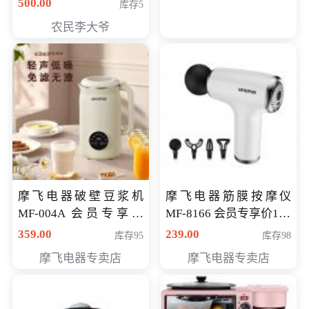
500.00
库存5
农民李大爷
摩飞电器破壁豆浆机
摩飞电器筋膜按摩仪
MF-004A 会员专享价
MF-8166 会员专享价168
168元
元
359.00
239.00
库存95
库存98
摩飞电器专卖店
摩飞电器专卖店