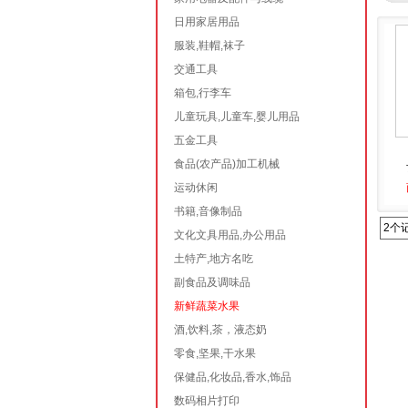
日用家居用品
服装,鞋帽,袜子
交通工具
箱包,行李车
儿童玩具,儿童车,婴儿用品
五金工具
食品(农产品)加工机械
运动休闲
书籍,音像制品
2个
文化文具用品,办公用品
土特产,地方名吃
副食品及调味品
新鲜蔬菜水果
酒,饮料,茶，液态奶
零食,坚果,干水果
保健品,化妆品,香水,饰品
数码相片打印