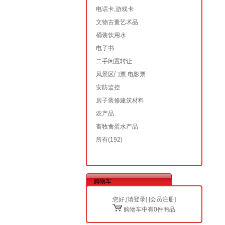
电话卡,游戏卡
文物古董艺术品
桶装饮用水
电子书
二手闲置转让
风景区门票.电影票
安防监控
房子装修建筑材料
农产品
畜牧禽蛋水产品
所有
(192)
购物车
您好,[
请登录
] [
会员注册
]
购物车中有0件商品