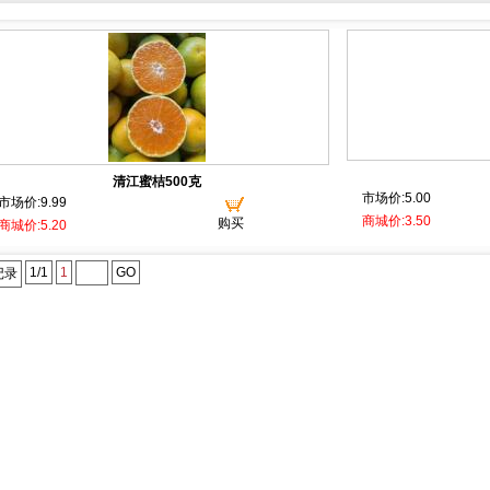
清江蜜桔500克
市场价:5.00
市场价:9.99
商城价:3.50
购买
商城价:5.20
1/1
1
GO
记录