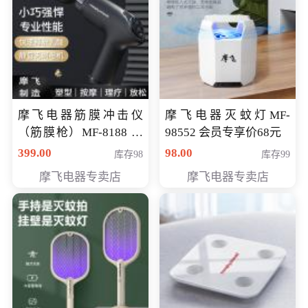
摩飞电器筋膜冲击仪
摩飞电器灭蚊灯MF-
（筋膜枪）MF-8188 会
98552 会员专享价68元
员专享价268元
399.00
98.00
库存98
库存99
摩飞电器专卖店
摩飞电器专卖店