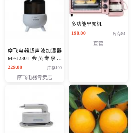
多功能早餐机
198.00
库存84
直营
摩飞电器超声波加湿器
MF-J2301 会员专享价
168元
229.00
库存100
摩飞电器专卖店