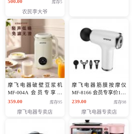
500.00
库存5
农民李大爷
摩飞电器破壁豆浆机
摩飞电器筋膜按摩仪
MF-004A 会员专享价
MF-8166 会员专享价168
168元
元
359.00
239.00
库存95
库存98
摩飞电器专卖店
摩飞电器专卖店