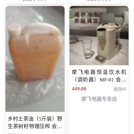
摩飞电器恒温饮水机
（调奶器）MF-01 会员
专享价366元
449.00
库存95
摩飞电器专卖店
乡村土茶油（5斤装）野
生茶树籽物理压榨 会员
专享价400元