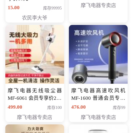
摩飞电器专卖店
15.00
库存99995
农民李大爷
摩飞电器无线吸尘器
摩飞电器高速吹风机
MF-6061 会员专享价299
MF-1600 普通会员专享
元
价298元
499.00
476.00
库存100
库存99
摩飞电器专卖店
摩飞电器专卖店