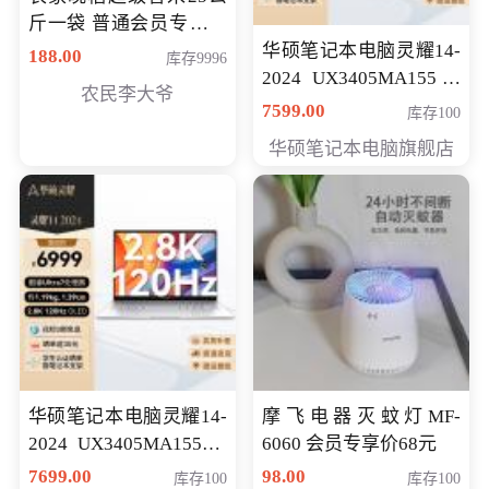
斤一袋 普通会员专享价
格178元
华硕笔记本电脑灵耀14-
188.00
库存9996
2024 UX3405MA155冰
农民李大爷
川银 oled 智慧轻薄本 会
7599.00
库存100
员专享价6898元
华硕笔记本电脑旗舰店
华硕笔记本电脑灵耀14-
摩飞电器灭蚊灯MF-
2024 UX3405MA155夜
6060 会员专享价68元
空蓝 oled 智慧轻薄本 会
7699.00
98.00
库存100
库存100