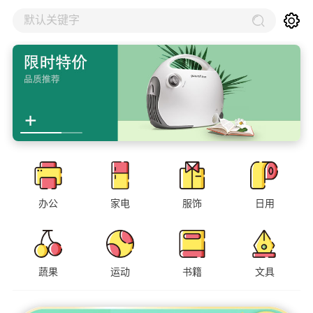
默认关键字
办公
家电
服饰
日用
蔬果
运动
书籍
文具