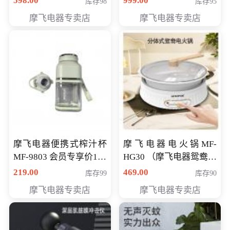
598.00
999.00
库存98
库存95
摩飞电器专卖店
摩飞电器专卖店
摩飞电器便携式榨汁杯
摩飞电器电火锅MF-
MF-9803 会员专享价138
HG30 （摩飞电器鸳鸯锅
元
MF-HG30 ） 会员专享价
219.00
469.00
库存99
库存90
319元
摩飞电器专卖店
摩飞电器专卖店