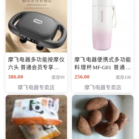
摩飞电器多功能按摩仪
摩飞电器便携式多功能
六头 普通会员专享价格
料理杯MF-G01 普通会
199元
员专享价格118元
386.00
256.00
库存99
库存100
摩飞电器专卖店
摩飞电器专卖店