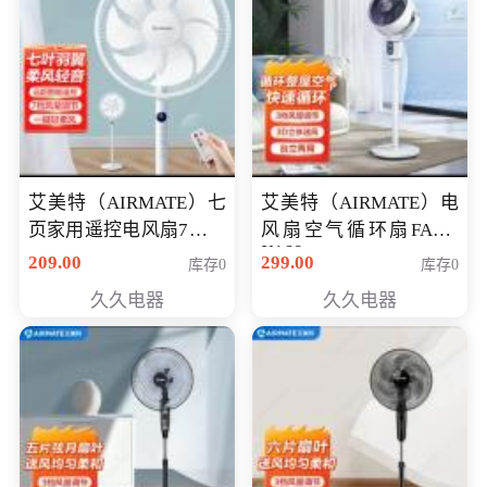
艾美特（AIRMATE）七
艾美特（AIRMATE）电
页家用遥控电风扇7档风
风扇空气循环扇FA18-
X168
量空气循环摇头立式落
209.00
299.00
库存0
库存0
地扇节能轻音柔风预约
久久电器
久久电器
定时落地式风扇CS35-
R20