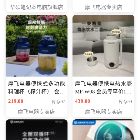
员专享价6998元
华硕笔记本电脑旗舰店
摩飞电器专卖店
摩飞电器便携式多功能
摩飞电器便携电热水壶
料理杯（榨汁杯） 会员
MF-W08 会员专享价198
专享价118元
元
219.00
439.00
库存97
库存99
摩飞电器专卖店
摩飞电器专卖店