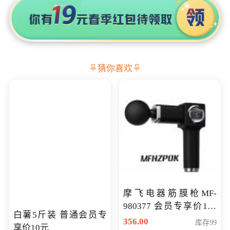
猜你喜欢
摩飞电器筋膜枪MF-
980377 会员专享价199
白薯5斤装 普通会员专
元
356.00
库存99
享价10元