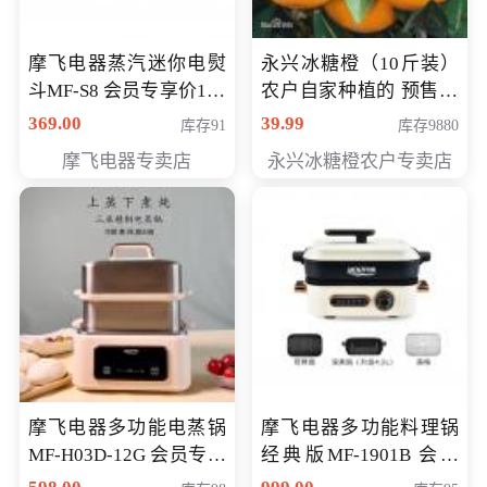
摩飞电器蒸汽迷你电熨
永兴冰糖橙（10斤装）
斗MF-S8 会员专享价168
农户自家种植的 预售10
元
万斤 会员包邮专享价
369.00
39.99
库存91
库存9880
29.99元
摩飞电器专卖店
永兴冰糖橙农户专卖店
摩飞电器多功能电蒸锅
摩飞电器多功能料理锅
MF-H03D-12G 会员专享
经典版MF-1901B 会员
价398元
专享价399元