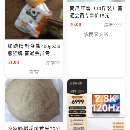
南瓜红薯（10斤装）普
通会员专享价15元
20.00
库存99996
农民李大爷
加碘精制食盐400gX50
熊猫牌 普通会员专享价
格50元
51.00
库存990
直营
农家晚稻超级香米25公