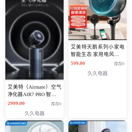
艾美特天鹅系列小家电
智能生态 家用电风扇直
流变频节能轻音空气循
599.00
库存0
环扇CA23-AD18(黑天
久久电器
鹅，白天鹅智能)
艾美特（Airmate）空气
净化器AIR7 PRO 智能全
屋空气循环负离子旗舰
2999.00
库存0
款净化器
久久电器