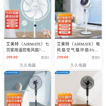
艾美特（AIRMATE）七
艾美特（AIRMATE）电
页家用遥控电风扇7档风
风扇空气循环扇FA18-
X168
量空气循环摇头立式落
209.00
299.00
库存0
库存0
地扇节能轻音柔风预约
久久电器
久久电器
定时落地式风扇CS35-
R20