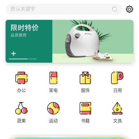
默认关键字
办公
家电
服饰
日用
蔬果
运动
书籍
文具