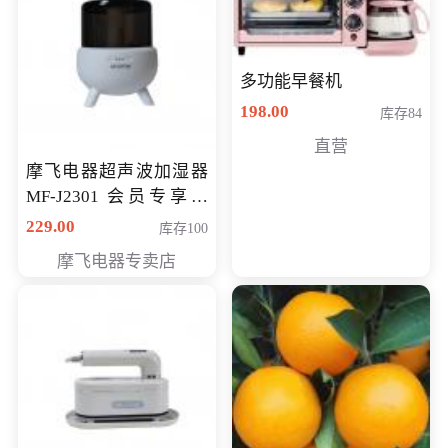
多功能早餐机
198.00
库存84
直营
摩飞电器超声波加湿器
MF-J2301 会员专享价
168元
229.00
库存100
摩飞电器专卖店