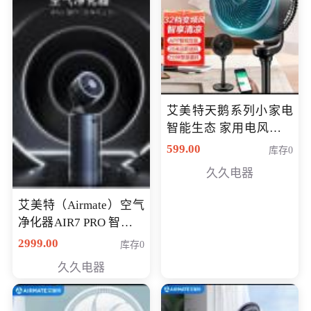
艾美特天鹅系列小家电
智能生态 家用电风扇直
流变频节能轻音空气循
599.00
库存0
环扇CA23-AD18(黑天
久久电器
鹅，白天鹅智能)
艾美特（Airmate）空气
净化器AIR7 PRO 智能全
屋空气循环负离子旗舰
2999.00
库存0
款净化器
久久电器