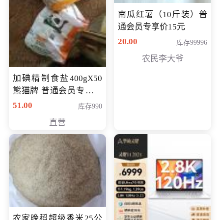
南瓜红薯（10斤装）普
通会员专享价15元
20.00
库存99996
农民李大爷
加碘精制食盐400gX50
熊猫牌 普通会员专享价
格50元
51.00
库存990
直营
农家晚稻超级香米25公