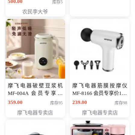
500.00
库存5
农民李大爷
摩飞电器破壁豆浆机
摩飞电器筋膜按摩仪
MF-004A 会员专享价
MF-8166 会员专享价168
168元
元
359.00
239.00
库存95
库存98
摩飞电器专卖店
摩飞电器专卖店