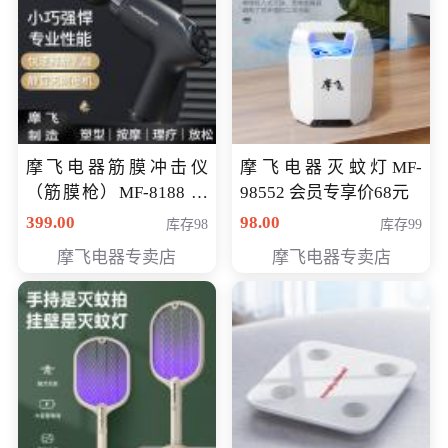
摩飞电器筋膜冲击仪
摩飞电器灭蚊灯MF-
（筋膜枪）MF-8188 会
98552 会员专享价68元
员专享价268元
399.00
98.00
库存98
库存99
摩飞电器专卖店
摩飞电器专卖店