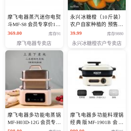
摩飞电器蒸汽迷你电熨
永兴冰糖橙（10斤装）
斗MF-S8 会员专享价168
农户自家种植的 预售10
元
万斤 会员包邮专享价
369.00
39.99
库存91
库存9880
29.99元
摩飞电器专卖店
永兴冰糖橙农户专卖店
摩飞电器多功能电蒸锅
摩飞电器多功能料理锅
MF-H03D-12G 会员专享
经典版MF-1901B 会员
价398元
专享价399元