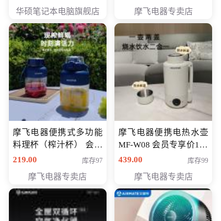
员专享价6998元
华硕笔记本电脑旗舰店
摩飞电器专卖店
摩飞电器便携式多功能
摩飞电器便携电热水壶
料理杯（榨汁杯） 会员
MF-W08 会员专享价198
专享价118元
元
219.00
439.00
库存97
库存99
摩飞电器专卖店
摩飞电器专卖店