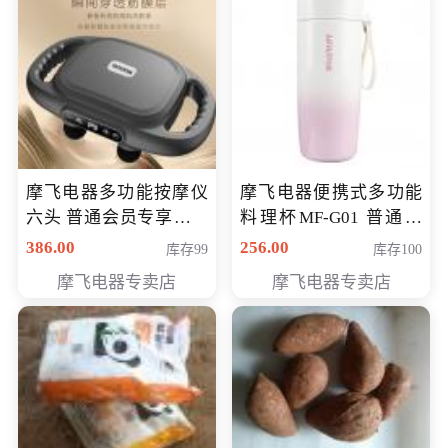
摩飞电器多功能按摩仪
摩飞电器便携式多功能
六头 普通会员专享价格
料理杯MF-G01 普通会
199元
员专享价格118元
386.00
256.00
库存99
库存100
摩飞电器专卖店
摩飞电器专卖店