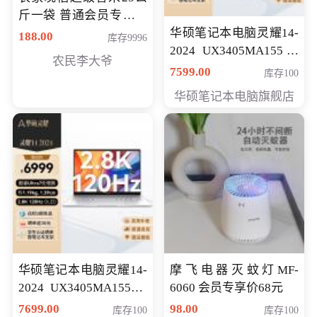
斤一袋 普通会员专享价
格178元
华硕笔记本电脑灵耀14-
188.00
库存9996
2024 UX3405MA155冰
农民李大爷
川银 oled 智慧轻薄本 会
7599.00
库存100
员专享价6898元
华硕笔记本电脑旗舰店
华硕笔记本电脑灵耀14-
摩飞电器灭蚊灯MF-
2024 UX3405MA155夜
6060 会员专享价68元
空蓝 oled 智慧轻薄本 会
7699.00
98.00
库存100
库存100