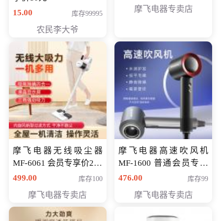
摩飞电器专卖店
15.00
库存99995
农民李大爷
摩飞电器无线吸尘器
摩飞电器高速吹风机
MF-6061 会员专享价299
MF-1600 普通会员专享
元
价298元
499.00
476.00
库存100
库存99
摩飞电器专卖店
摩飞电器专卖店