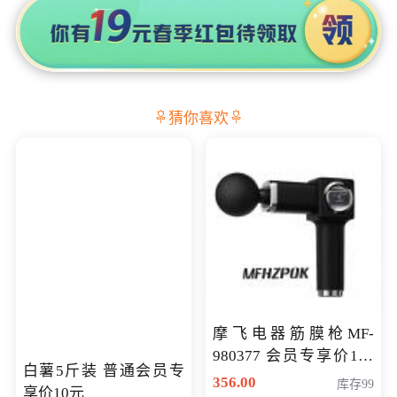
猜你喜欢
摩飞电器筋膜枪MF-
980377 会员专享价199
白薯5斤装 普通会员专
元
356.00
库存99
享价10元