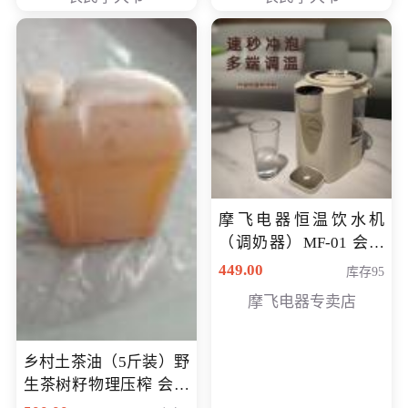
摩飞电器恒温饮水机
（调奶器）MF-01 会员
专享价366元
449.00
库存95
摩飞电器专卖店
乡村土茶油（5斤装）野
生茶树籽物理压榨 会员
专享价400元