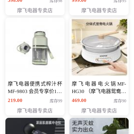
598.00
999.00
库存98
库存95
摩飞电器专卖店
摩飞电器专卖店
摩飞电器便携式榨汁杯
摩飞电器电火锅MF-
MF-9803 会员专享价138
HG30 （摩飞电器鸳鸯锅
元
MF-HG30 ） 会员专享价
219.00
469.00
库存99
库存90
319元
摩飞电器专卖店
摩飞电器专卖店