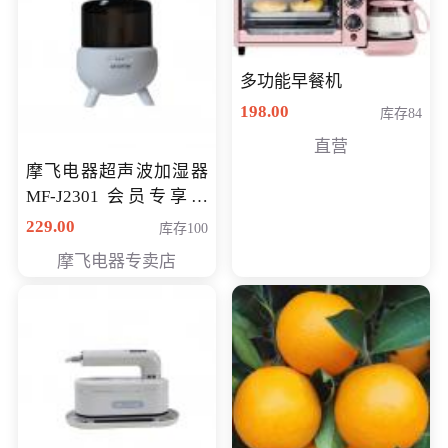
多功能早餐机
198.00
库存84
直营
摩飞电器超声波加湿器
MF-J2301 会员专享价
168元
229.00
库存100
摩飞电器专卖店