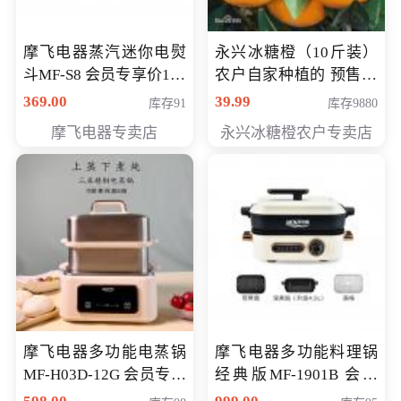
摩飞电器蒸汽迷你电熨
永兴冰糖橙（10斤装）
斗MF-S8 会员专享价168
农户自家种植的 预售10
元
万斤 会员包邮专享价
369.00
39.99
库存91
库存9880
29.99元
摩飞电器专卖店
永兴冰糖橙农户专卖店
摩飞电器多功能电蒸锅
摩飞电器多功能料理锅
MF-H03D-12G 会员专享
经典版MF-1901B 会员
价398元
专享价399元