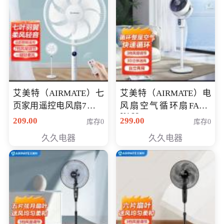
艾美特（AIRMATE）七
艾美特（AIRMATE）电
页家用遥控电风扇7档风
风扇空气循环扇FA18-
X168
量空气循环摇头立式落
209.00
299.00
库存0
库存0
地扇节能轻音柔风预约
久久电器
久久电器
定时落地式风扇CS35-
R20