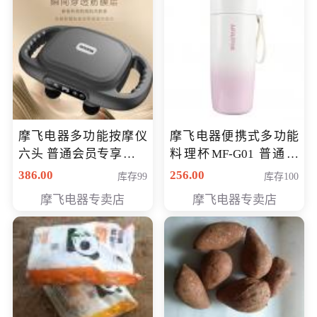
摩飞电器多功能按摩仪
摩飞电器便携式多功能
六头 普通会员专享价格
料理杯MF-G01 普通会
199元
员专享价格118元
386.00
256.00
库存99
库存100
摩飞电器专卖店
摩飞电器专卖店