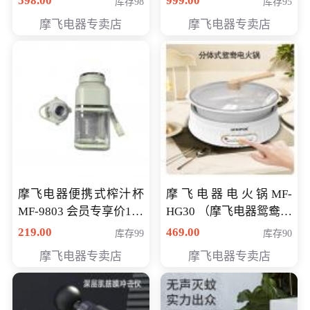
598.00
999.00
库存98
库存95
摩飞电器专卖店
摩飞电器专卖店
摩飞电器便携式榨汁杯
摩飞电器电火锅MF-
MF-9803 会员专享价138
HG30 （摩飞电器鸳鸯锅
元
MF-HG30 ） 会员专享价
219.00
469.00
库存99
库存90
319元
摩飞电器专卖店
摩飞电器专卖店