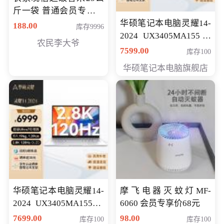
斤一袋 普通会员专享价
格178元
华硕笔记本电脑灵耀14-
188.00
库存9996
2024 UX3405MA155冰
农民李大爷
川银 oled 智慧轻薄本 会
7599.00
库存100
员专享价6898元
华硕笔记本电脑旗舰店
华硕笔记本电脑灵耀14-
摩飞电器灭蚊灯MF-
2024 UX3405MA155夜
6060 会员专享价68元
空蓝 oled 智慧轻薄本 会
7699.00
98.00
库存100
库存100