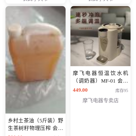
摩飞电器恒温饮水机
（调奶器）MF-01 会员
专享价366元
449.00
库存95
摩飞电器专卖店
乡村土茶油（5斤装）野
生茶树籽物理压榨 会员
专享价400元