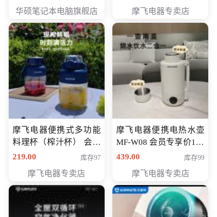
员专享价6998元
华硕笔记本电脑旗舰店
摩飞电器专卖店
摩飞电器便携式多功能
摩飞电器便携电热水壶
料理杯（榨汁杯） 会员
MF-W08 会员专享价198
专享价118元
元
219.00
439.00
库存97
库存99
摩飞电器专卖店
摩飞电器专卖店