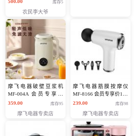
500.00
库存5
农民李大爷
摩飞电器破壁豆浆机
摩飞电器筋膜按摩仪
MF-004A 会员专享价
MF-8166 会员专享价168
168元
元
359.00
239.00
库存95
库存98
摩飞电器专卖店
摩飞电器专卖店