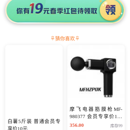
猜你喜欢
摩飞电器筋膜枪MF-
980377 会员专享价199
白薯5斤装 普通会员专
元
356.00
库存99
享价10元