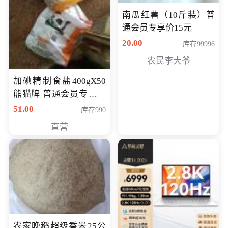
南瓜红薯（10斤装）普
通会员专享价15元
20.00
库存99996
农民李大爷
加碘精制食盐400gX50
熊猫牌 普通会员专享价
格50元
51.00
库存990
直营
农家晚稻超级香米25公