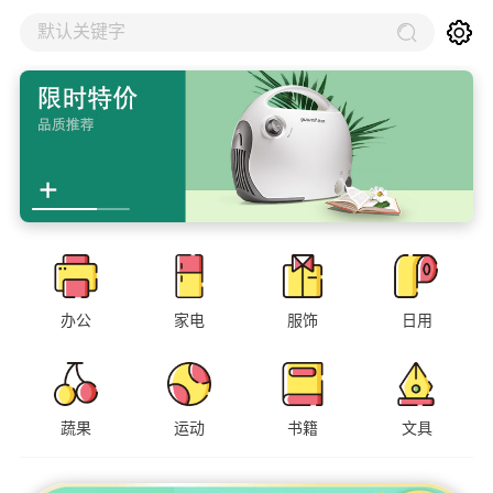
默认关键字
办公
家电
服饰
日用
蔬果
运动
书籍
文具