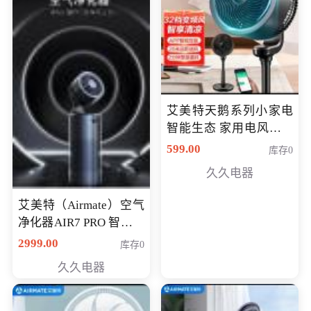
艾美特天鹅系列小家电
智能生态 家用电风扇直
流变频节能轻音空气循
599.00
库存0
环扇CA23-AD18(黑天
久久电器
鹅，白天鹅智能)
艾美特（Airmate）空气
净化器AIR7 PRO 智能全
屋空气循环负离子旗舰
2999.00
库存0
款净化器
久久电器