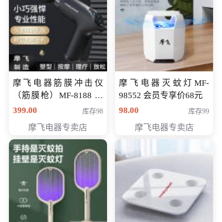
摩飞电器筋膜冲击仪
摩飞电器灭蚊灯MF-
（筋膜枪）MF-8188 会
98552 会员专享价68元
员专享价268元
399.00
98.00
库存98
库存99
摩飞电器专卖店
摩飞电器专卖店