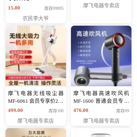
摩飞电器专卖店
15.00
库存99995
农民李大爷
摩飞电器无线吸尘器
摩飞电器高速吹风机
MF-6061 会员专享价299
MF-1600 普通会员专享
元
价298元
499.00
476.00
库存100
库存99
摩飞电器专卖店
摩飞电器专卖店