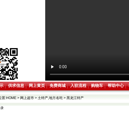
示
供求信息
网上黄页
免费商城
入驻流程
购物车
帮助中心
位置:
HOME
>
网上超市
>
土特产,地方名吃
>
黑龙江特产
记录