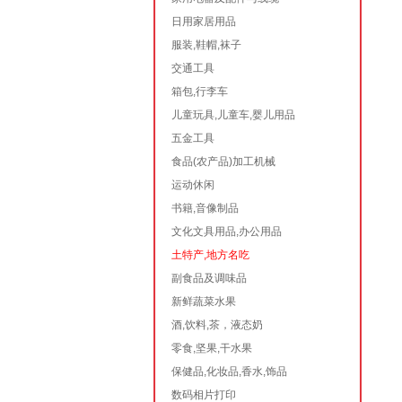
日用家居用品
服装,鞋帽,袜子
交通工具
箱包,行李车
儿童玩具,儿童车,婴儿用品
五金工具
食品(农产品)加工机械
运动休闲
书籍,音像制品
文化文具用品,办公用品
土特产,地方名吃
副食品及调味品
新鲜蔬菜水果
酒,饮料,茶，液态奶
零食,坚果,干水果
保健品,化妆品,香水,饰品
数码相片打印