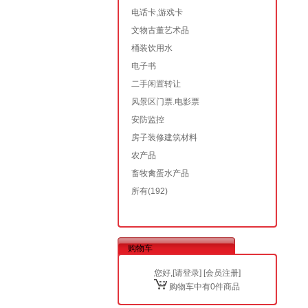
电话卡,游戏卡
文物古董艺术品
桶装饮用水
电子书
二手闲置转让
风景区门票.电影票
安防监控
房子装修建筑材料
农产品
畜牧禽蛋水产品
所有
(192)
购物车
您好,[
请登录
] [
会员注册
]
购物车中有0件商品