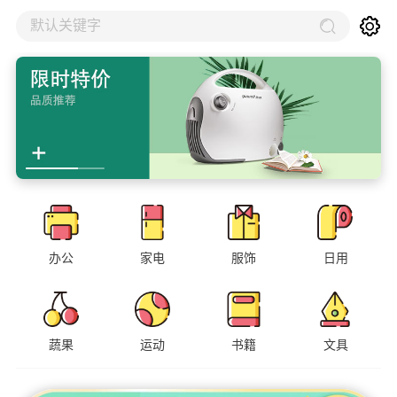
默认关键字
办公
家电
服饰
日用
蔬果
运动
书籍
文具