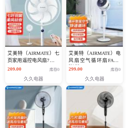
艾美特（AIRMATE）七
艾美特（AIRMATE）电
页家用遥控电风扇7档风
风扇空气循环扇FA18-
X168
量空气循环摇头立式落
209.00
299.00
库存0
库存0
地扇节能轻音柔风预约
久久电器
久久电器
定时落地式风扇CS35-
R20