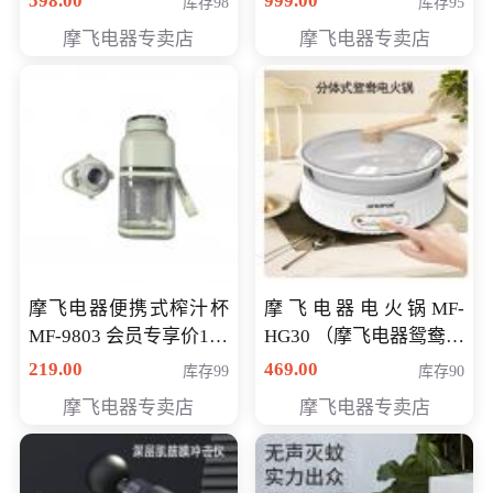
598.00
999.00
库存98
库存95
摩飞电器专卖店
摩飞电器专卖店
摩飞电器便携式榨汁杯
摩飞电器电火锅MF-
MF-9803 会员专享价138
HG30 （摩飞电器鸳鸯锅
元
MF-HG30 ） 会员专享价
219.00
469.00
库存99
库存90
319元
摩飞电器专卖店
摩飞电器专卖店