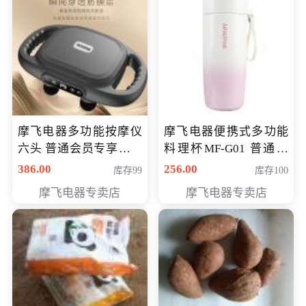
摩飞电器多功能按摩仪
摩飞电器便携式多功能
六头 普通会员专享价格
料理杯MF-G01 普通会
199元
员专享价格118元
386.00
256.00
库存99
库存100
摩飞电器专卖店
摩飞电器专卖店