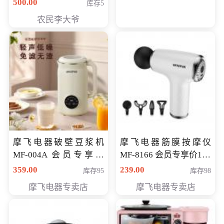
500.00
库存5
农民李大爷
摩飞电器破壁豆浆机
摩飞电器筋膜按摩仪
MF-004A 会员专享价
MF-8166 会员专享价168
168元
元
359.00
239.00
库存95
库存98
摩飞电器专卖店
摩飞电器专卖店