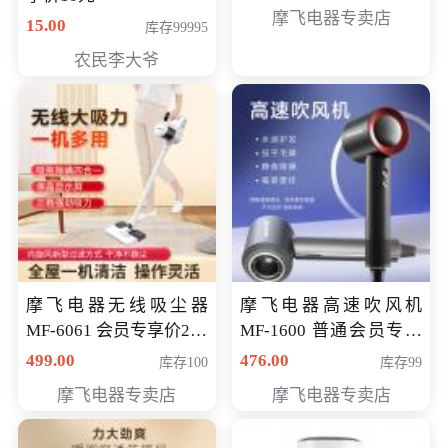
摩飞电器专卖店
15.00
库存99995
农民李大爷
摩飞电器无线吸尘器
摩飞电器高速吹风机
MF-6061 会员专享价299
MF-1600 普通会员专享
元
价298元
499.00
476.00
库存100
库存99
摩飞电器专卖店
摩飞电器专卖店