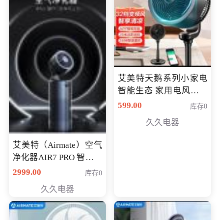
艾美特天鹅系列小家电
智能生态 家用电风扇直
流变频节能轻音空气循
599.00
库存0
环扇CA23-AD18(黑天
久久电器
鹅，白天鹅智能)
艾美特（Airmate）空气
净化器AIR7 PRO 智能全
屋空气循环负离子旗舰
2999.00
库存0
款净化器
久久电器