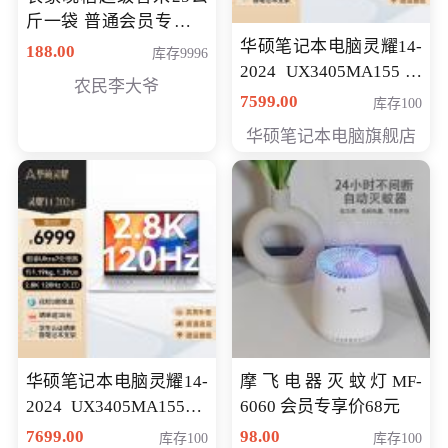
斤一袋 普通会员专享价
格178元
华硕笔记本电脑灵耀14-
188.00
库存9996
2024 UX3405MA155冰
农民李大爷
川银 oled 智慧轻薄本 会
7599.00
库存100
员专享价6898元
华硕笔记本电脑旗舰店
华硕笔记本电脑灵耀14-
摩飞电器灭蚊灯MF-
2024 UX3405MA155夜
6060 会员专享价68元
空蓝 oled 智慧轻薄本 会
7699.00
98.00
库存100
库存100