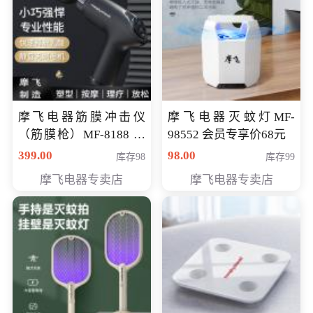
摩飞电器筋膜冲击仪
摩飞电器灭蚊灯MF-
（筋膜枪）MF-8188 会
98552 会员专享价68元
员专享价268元
399.00
98.00
库存98
库存99
摩飞电器专卖店
摩飞电器专卖店