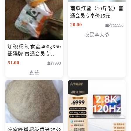
南瓜红薯（10斤装）普
通会员专享价15元
20.00
库存99996
农民李大爷
加碘精制食盐400gX50
熊猫牌 普通会员专享价
格50元
51.00
库存990
直营
农家晚稻超级香米25公