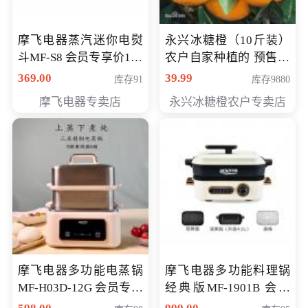
摩飞电器蒸汽迷你电熨
永兴冰糖橙（10斤装）
斗MF-S8 会员专享价168
农户自家种植的 预售10
元
万斤 会员包邮专享价
369.00
39.99
库存91
库存9880
29.99元
摩飞电器专卖店
永兴冰糖橙农户专卖店
摩飞电器多功能电蒸锅
摩飞电器多功能料理锅
MF-H03D-12G 会员专享
经典版MF-1901B 会员
价398元
专享价399元