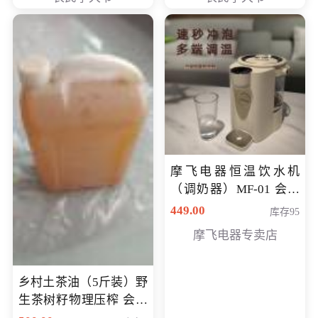
摩飞电器恒温饮水机
（调奶器）MF-01 会员
专享价366元
449.00
库存95
摩飞电器专卖店
乡村土茶油（5斤装）野
生茶树籽物理压榨 会员
专享价400元