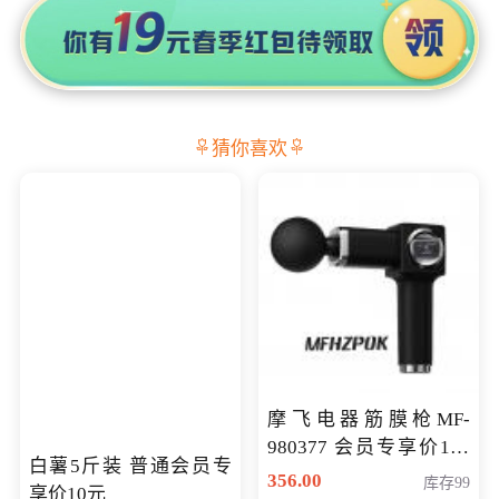
猜你喜欢
摩飞电器筋膜枪MF-
980377 会员专享价199
白薯5斤装 普通会员专
元
356.00
库存99
享价10元