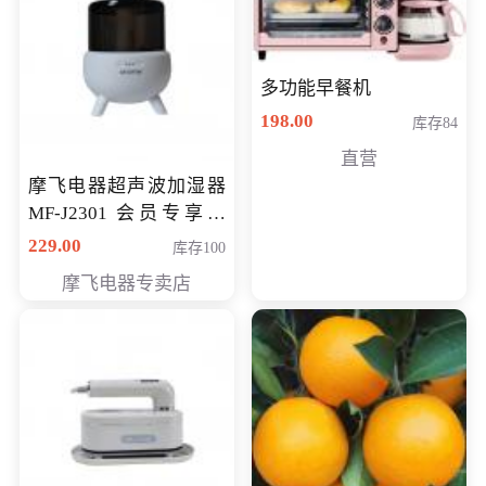
多功能早餐机
198.00
库存84
直营
摩飞电器超声波加湿器
MF-J2301 会员专享价
168元
229.00
库存100
摩飞电器专卖店