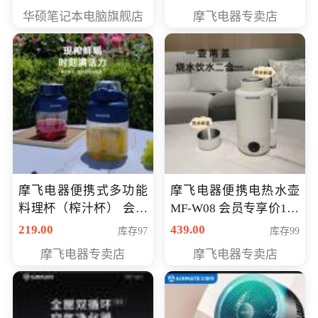
员专享价6998元
华硕笔记本电脑旗舰店
摩飞电器专卖店
摩飞电器便携式多功能
摩飞电器便携电热水壶
料理杯（榨汁杯） 会员
MF-W08 会员专享价198
专享价118元
元
219.00
439.00
库存97
库存99
摩飞电器专卖店
摩飞电器专卖店