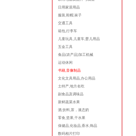
日用家居用品
服装,鞋帽,袜子
交通工具
箱包,行李车
儿童玩具,儿童车,婴儿用品
五金工具
食品(农产品)加工机械
运动休闲
书籍,音像制品
文化文具用品,办公用品
土特产,地方名吃
副食品及调味品
新鲜蔬菜水果
酒,饮料,茶，液态奶
零食,坚果,干水果
保健品,化妆品,香水,饰品
数码相片打印