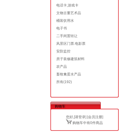
电话卡,游戏卡
文物古董艺术品
桶装饮用水
电子书
二手闲置转让
风景区门票.电影票
安防监控
房子装修建筑材料
农产品
畜牧禽蛋水产品
所有
(192)
购物车
您好,[
请登录
] [
会员注册
]
购物车中有0件商品