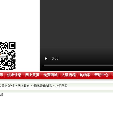
示
供求信息
网上黄页
免费商城
入驻流程
购物车
帮助中心
位置:
HOME
>
网上超市
>
书籍,音像制品
>
小学题库
记录