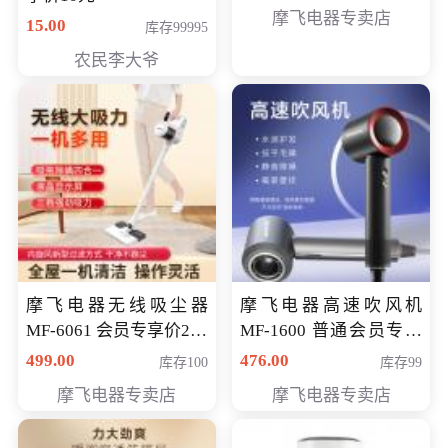
摩飞电器专卖店
15.00
库存99995
农民李大爷
摩飞电器无线吸尘器
摩飞电器高速吹风机
MF-6061 会员专享价299
MF-1600 普通会员专享
元
价298元
499.00
476.00
库存100
库存99
摩飞电器专卖店
摩飞电器专卖店