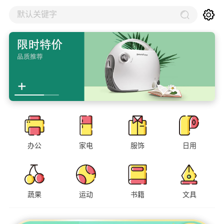
默认关键字
办公
家电
服饰
日用
蔬果
运动
书籍
文具