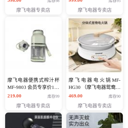
598.00
999.00
库存98
库存95
摩飞电器专卖店
摩飞电器专卖店
摩飞电器便携式榨汁杯
摩飞电器电火锅MF-
MF-9803 会员专享价138
HG30 （摩飞电器鸳鸯锅
元
MF-HG30 ） 会员专享价
219.00
469.00
库存99
库存90
319元
摩飞电器专卖店
摩飞电器专卖店