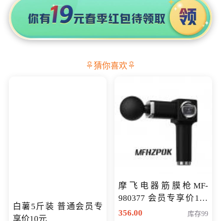
猜你喜欢
摩飞电器筋膜枪MF-
980377 会员专享价199
白薯5斤装 普通会员专
元
356.00
库存99
享价10元