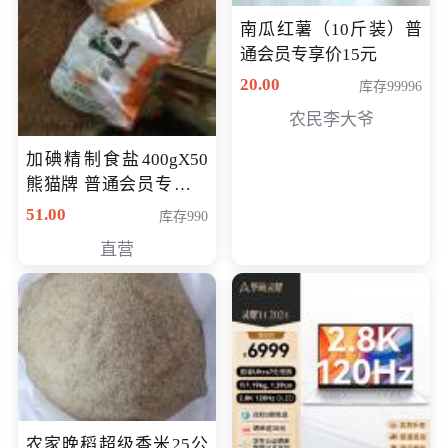
南瓜红薯（10斤装）普
通会员专享价15元
20.00
库存99996
农民李大爷
加碘精制食盐400gX50
熊猫牌 普通会员专享价
格50元
51.00
库存990
直营
农家晚稻超级香米25公