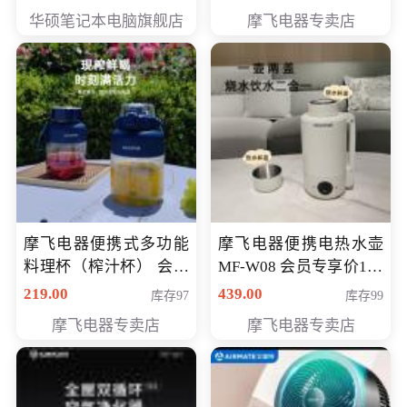
员专享价6998元
华硕笔记本电脑旗舰店
摩飞电器专卖店
摩飞电器便携式多功能
摩飞电器便携电热水壶
料理杯（榨汁杯） 会员
MF-W08 会员专享价198
专享价118元
元
219.00
439.00
库存97
库存99
摩飞电器专卖店
摩飞电器专卖店