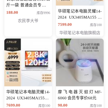
斤一袋 普通会员专享价
格178元
华硕笔记本电脑灵耀14-
188.00
库存9996
2024 UX3405MA155冰
农民李大爷
川银 oled 智慧轻薄本 会
7599.00
库存100
员专享价6898元
华硕笔记本电脑旗舰店
华硕笔记本电脑灵耀14-
摩飞电器灭蚊灯MF-
2024 UX3405MA155夜
6060 会员专享价68元
空蓝 oled 智慧轻薄本 会
7699.00
98.00
库存100
库存100