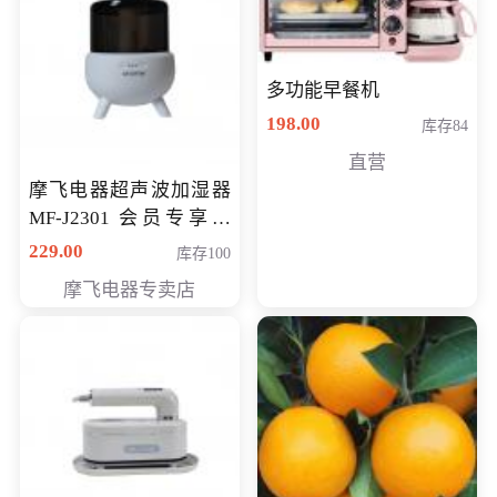
多功能早餐机
198.00
库存84
直营
摩飞电器超声波加湿器
MF-J2301 会员专享价
168元
229.00
库存100
摩飞电器专卖店