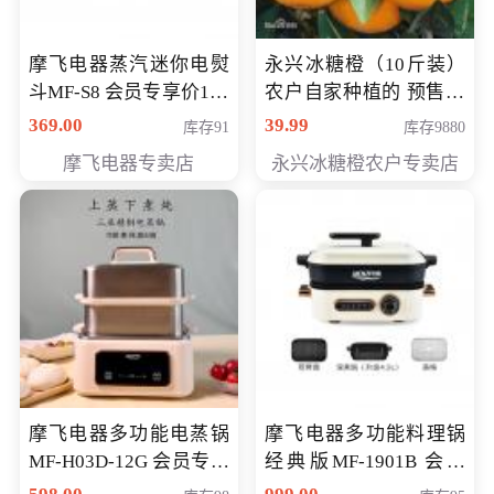
摩飞电器蒸汽迷你电熨
永兴冰糖橙（10斤装）
斗MF-S8 会员专享价168
农户自家种植的 预售10
元
万斤 会员包邮专享价
369.00
39.99
库存91
库存9880
29.99元
摩飞电器专卖店
永兴冰糖橙农户专卖店
摩飞电器多功能电蒸锅
摩飞电器多功能料理锅
MF-H03D-12G 会员专享
经典版MF-1901B 会员
价398元
专享价399元