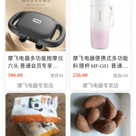
摩飞电器多功能按摩仪
摩飞电器便携式多功能
六头 普通会员专享价格
料理杯MF-G01 普通会
199元
员专享价格118元
386.00
256.00
库存99
库存100
摩飞电器专卖店
摩飞电器专卖店