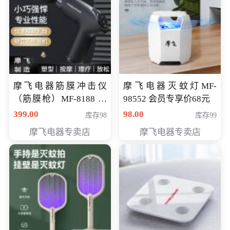
摩飞电器筋膜冲击仪
摩飞电器灭蚊灯MF-
（筋膜枪）MF-8188 会
98552 会员专享价68元
员专享价268元
399.00
98.00
库存98
库存99
摩飞电器专卖店
摩飞电器专卖店