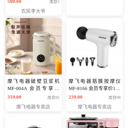
500.00
库存5
农民李大爷
摩飞电器破壁豆浆机
摩飞电器筋膜按摩仪
MF-004A 会员专享价
MF-8166 会员专享价168
168元
元
359.00
239.00
库存95
库存98
摩飞电器专卖店
摩飞电器专卖店