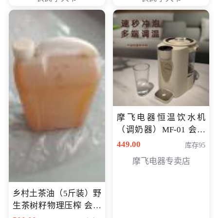
摩飞电器恒温饮水机
（调奶器）MF-01 会员
专享价366元
449.00
库存95
摩飞电器专卖店
乡村土茶油（5斤装）野
生茶树籽物理压榨 会员
专享价400元