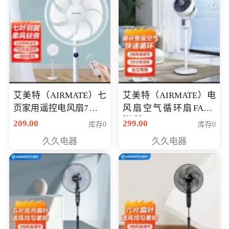
艾美特（AIRMATE）七
艾美特（AIRMATE）电
页家用遥控电风扇7档风
风扇空气循环扇FA18-
X168
量空气循环摇头立式落
209.00
299.00
库存0
库存0
地扇节能轻音柔风预约
久久电器
久久电器
定时落地式风扇CS35-
R20