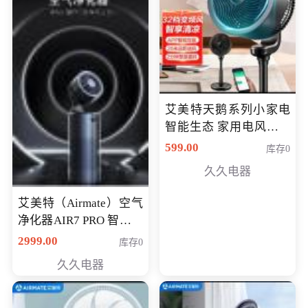
艾美特天鹅系列小家电
智能生态 家用电风扇直
流变频节能轻音空气循
599.00
库存0
环扇CA23-AD18(黑天
久久电器
鹅，白天鹅智能)
艾美特（Airmate）空气
净化器AIR7 PRO 智能全
屋空气循环负离子旗舰
2999.00
库存0
款净化器
久久电器