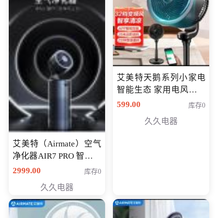
艾美特天鹅系列小家电
智能生态 家用电风扇直
流变频节能轻音空气循
599.00
库存0
环扇CA23-AD18(黑天
久久电器
鹅，白天鹅智能)
艾美特（Airmate）空气
净化器AIR7 PRO 智能全
屋空气循环负离子旗舰
2999.00
库存0
款净化器
久久电器