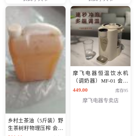
摩飞电器恒温饮水机
（调奶器）MF-01 会员
专享价366元
449.00
库存95
摩飞电器专卖店
乡村土茶油（5斤装）野
生茶树籽物理压榨 会员
专享价400元