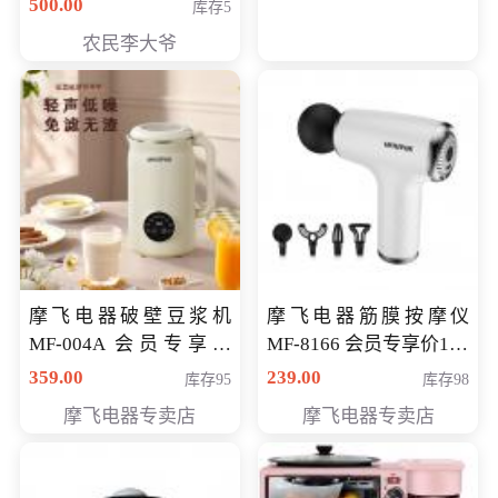
500.00
库存5
农民李大爷
摩飞电器破壁豆浆机
摩飞电器筋膜按摩仪
MF-004A 会员专享价
MF-8166 会员专享价168
168元
元
359.00
239.00
库存95
库存98
摩飞电器专卖店
摩飞电器专卖店