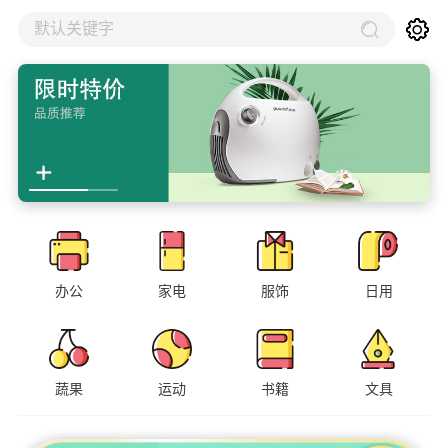
默认关键字
办公
家电
服饰
日用
蔬果
运动
书籍
文具