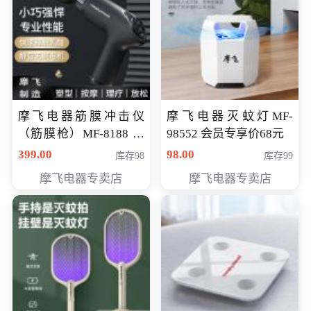
摩飞电器筋膜冲击仪
摩飞电器灭蚊灯MF-
（筋膜枪）MF-8188 会
98552 会员专享价68元
员专享价268元
399.00
98.00
库存98
库存99
摩飞电器专卖店
摩飞电器专卖店