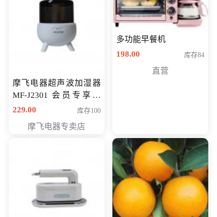
多功能早餐机
198.00
库存84
直营
摩飞电器超声波加湿器
MF-J2301 会员专享价
168元
229.00
库存100
摩飞电器专卖店