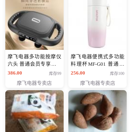
摩飞电器多功能按摩仪
摩飞电器便携式多功能
六头 普通会员专享价格
料理杯MF-G01 普通会
199元
员专享价格118元
386.00
256.00
库存99
库存100
摩飞电器专卖店
摩飞电器专卖店