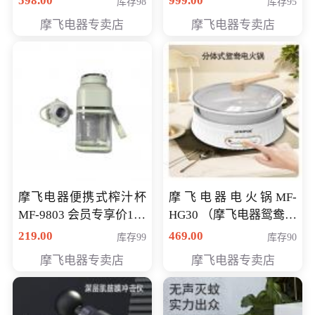
598.00
999.00
库存98
库存95
摩飞电器专卖店
摩飞电器专卖店
摩飞电器便携式榨汁杯
摩飞电器电火锅MF-
MF-9803 会员专享价138
HG30 （摩飞电器鸳鸯锅
元
MF-HG30 ） 会员专享价
219.00
469.00
库存99
库存90
319元
摩飞电器专卖店
摩飞电器专卖店