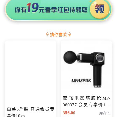
猜你喜欢
摩飞电器筋膜枪MF-
980377 会员专享价199
白薯5斤装 普通会员专
元
356.00
库存99
享价10元