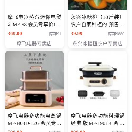
摩飞电器蒸汽迷你电熨
永兴冰糖橙（10斤装）
斗MF-S8 会员专享价168
农户自家种植的 预售10
元
万斤 会员包邮专享价
369.00
39.99
库存91
库存9880
29.99元
摩飞电器专卖店
永兴冰糖橙农户专卖店
摩飞电器多功能电蒸锅
摩飞电器多功能料理锅
MF-H03D-12G 会员专享
经典版MF-1901B 会员
价398元
专享价399元