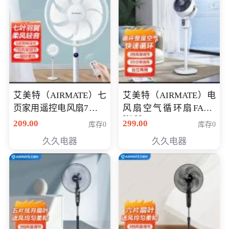
艾美特（AIRMATE）七
艾美特（AIRMATE）电
页家用遥控电风扇7档风
风扇空气循环扇FA18-
X168
量空气循环摇头立式落
209.00
299.00
库存0
库存0
地扇节能轻音柔风预约
久久电器
久久电器
定时落地式风扇CS35-
R20