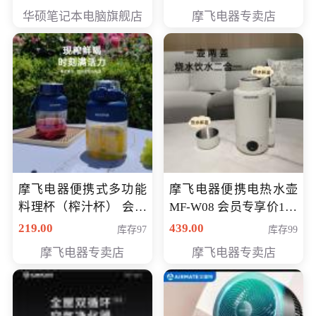
员专享价6998元
华硕笔记本电脑旗舰店
摩飞电器专卖店
摩飞电器便携式多功能
摩飞电器便携电热水壶
料理杯（榨汁杯） 会员
MF-W08 会员专享价198
专享价118元
元
219.00
439.00
库存97
库存99
摩飞电器专卖店
摩飞电器专卖店