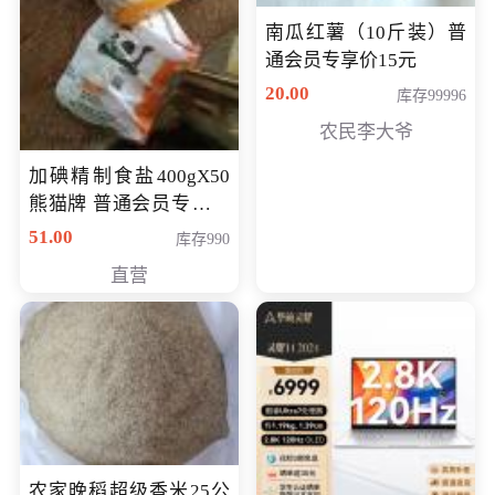
南瓜红薯（10斤装）普
通会员专享价15元
20.00
库存99996
农民李大爷
加碘精制食盐400gX50
熊猫牌 普通会员专享价
格50元
51.00
库存990
直营
农家晚稻超级香米25公