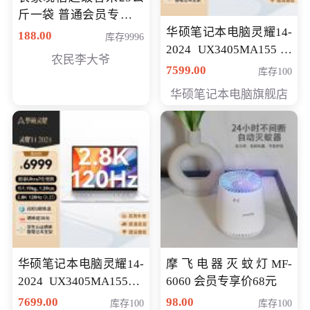
斤一袋 普通会员专享价
格178元
华硕笔记本电脑灵耀14-
188.00
库存9996
2024 UX3405MA155冰
农民李大爷
川银 oled 智慧轻薄本 会
7599.00
库存100
员专享价6898元
华硕笔记本电脑旗舰店
华硕笔记本电脑灵耀14-
摩飞电器灭蚊灯MF-
2024 UX3405MA155夜
6060 会员专享价68元
空蓝 oled 智慧轻薄本 会
7699.00
98.00
库存100
库存100