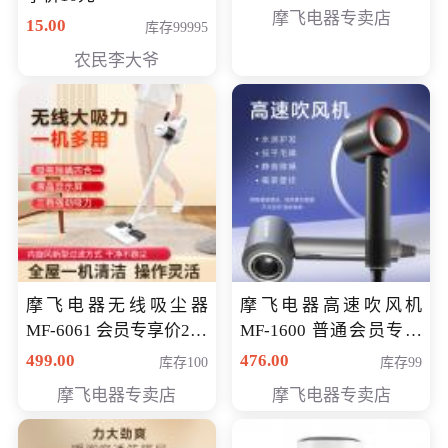
摩飞电器专卖店
15.00
库存99995
农民李大爷
摩飞电器无线吸尘器
摩飞电器高速吹风机
MF-6061 会员专享价299
MF-1600 普通会员专享
元
价298元
499.00
476.00
库存100
库存99
摩飞电器专卖店
摩飞电器专卖店