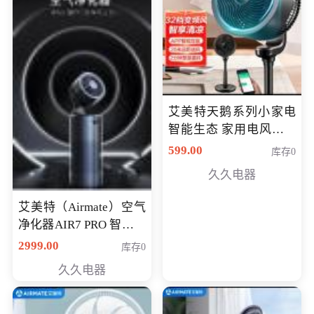
艾美特天鹅系列小家电
智能生态 家用电风扇直
流变频节能轻音空气循
599.00
库存0
环扇CA23-AD18(黑天
久久电器
鹅，白天鹅智能)
艾美特（Airmate）空气
净化器AIR7 PRO 智能全
屋空气循环负离子旗舰
2999.00
库存0
款净化器
久久电器