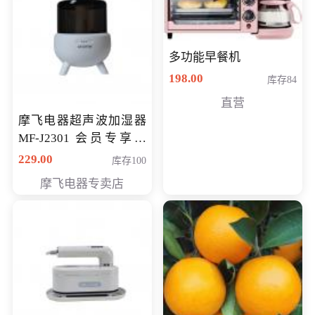
多功能早餐机
198.00
库存84
直营
摩飞电器超声波加湿器
MF-J2301 会员专享价
168元
229.00
库存100
摩飞电器专卖店