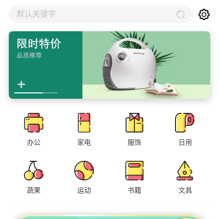
默认关键字
办公
家电
服饰
日用
蔬果
运动
书籍
文具