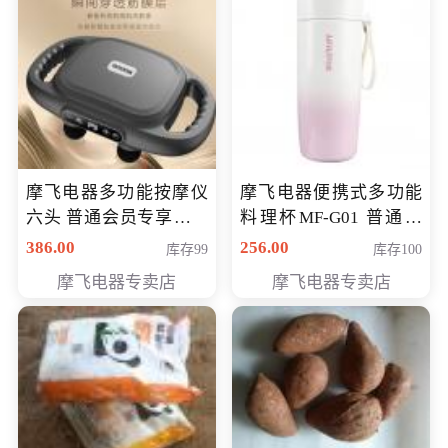
摩飞电器多功能按摩仪
摩飞电器便携式多功能
六头 普通会员专享价格
料理杯MF-G01 普通会
199元
员专享价格118元
386.00
256.00
库存99
库存100
摩飞电器专卖店
摩飞电器专卖店