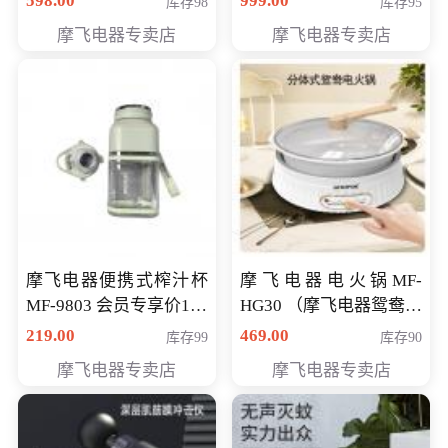
598.00
999.00
库存98
库存95
摩飞电器专卖店
摩飞电器专卖店
摩飞电器便携式榨汁杯
摩飞电器电火锅MF-
MF-9803 会员专享价138
HG30 （摩飞电器鸳鸯锅
元
MF-HG30 ） 会员专享价
219.00
469.00
库存99
库存90
319元
摩飞电器专卖店
摩飞电器专卖店