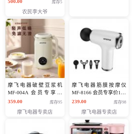
500.00
库存5
农民李大爷
摩飞电器破壁豆浆机
摩飞电器筋膜按摩仪
MF-004A 会员专享价
MF-8166 会员专享价168
168元
元
359.00
239.00
库存95
库存98
摩飞电器专卖店
摩飞电器专卖店