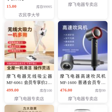
摩飞电器专卖店
15.00
库存99995
农民李大爷
摩飞电器无线吸尘器
摩飞电器高速吹风机
MF-6061 会员专享价299
MF-1600 普通会员专享
元
价298元
499.00
476.00
库存100
库存99
摩飞电器专卖店
摩飞电器专卖店