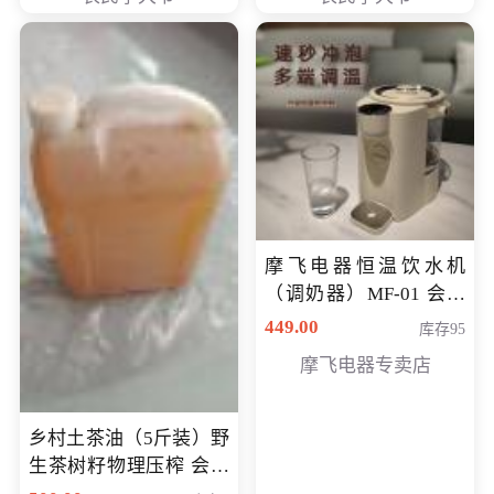
摩飞电器恒温饮水机
（调奶器）MF-01 会员
专享价366元
449.00
库存95
摩飞电器专卖店
乡村土茶油（5斤装）野
生茶树籽物理压榨 会员
专享价400元