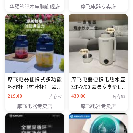
员专享价6998元
华硕笔记本电脑旗舰店
摩飞电器专卖店
摩飞电器便携式多功能
摩飞电器便携电热水壶
料理杯（榨汁杯） 会员
MF-W08 会员专享价198
专享价118元
元
219.00
439.00
库存97
库存99
摩飞电器专卖店
摩飞电器专卖店