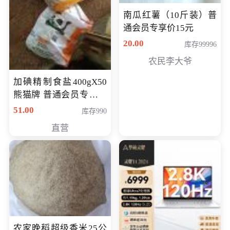
南瓜红薯（10斤装）普
通会员专享价15元
20.00
库存99996
农民李大爷
加碘精制食盐400gX50
熊猫牌 普通会员专享价
格50元
51.00
库存990
直营
农家晚稻超级香米25公