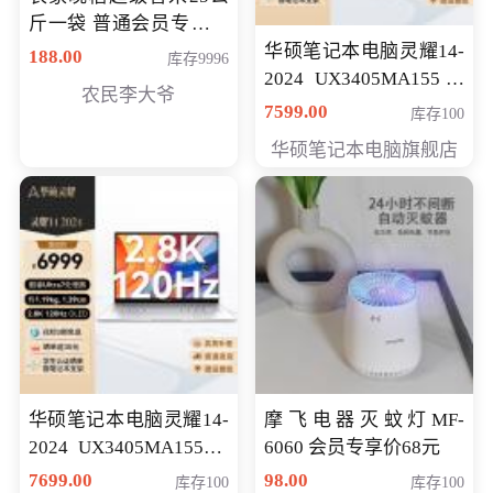
斤一袋 普通会员专享价
格178元
华硕笔记本电脑灵耀14-
188.00
库存9996
2024 UX3405MA155冰
农民李大爷
川银 oled 智慧轻薄本 会
7599.00
库存100
员专享价6898元
华硕笔记本电脑旗舰店
华硕笔记本电脑灵耀14-
摩飞电器灭蚊灯MF-
2024 UX3405MA155夜
6060 会员专享价68元
空蓝 oled 智慧轻薄本 会
7699.00
98.00
库存100
库存100