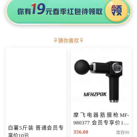
猜你喜欢
摩飞电器筋膜枪MF-
980377 会员专享价199
白薯5斤装 普通会员专
元
356.00
库存99
享价10元