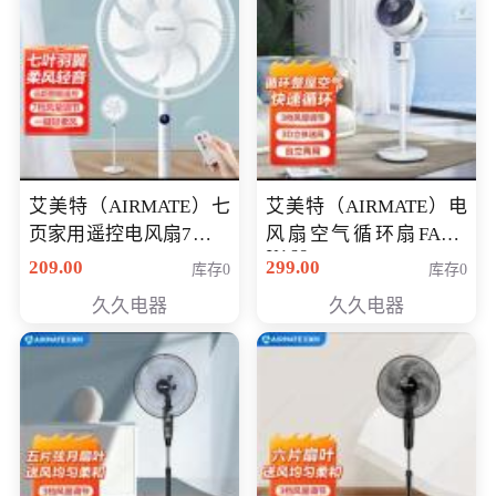
艾美特（AIRMATE）七
艾美特（AIRMATE）电
页家用遥控电风扇7档风
风扇空气循环扇FA18-
X168
量空气循环摇头立式落
209.00
299.00
库存0
库存0
地扇节能轻音柔风预约
久久电器
久久电器
定时落地式风扇CS35-
R20