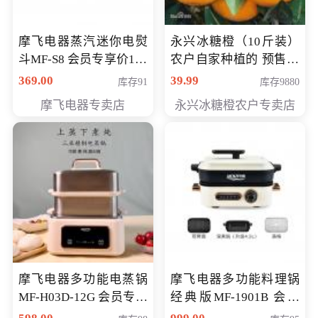
摩飞电器蒸汽迷你电熨
永兴冰糖橙（10斤装）
斗MF-S8 会员专享价168
农户自家种植的 预售10
元
万斤 会员包邮专享价
369.00
39.99
库存91
库存9880
29.99元
摩飞电器专卖店
永兴冰糖橙农户专卖店
摩飞电器多功能电蒸锅
摩飞电器多功能料理锅
MF-H03D-12G 会员专享
经典版MF-1901B 会员
价398元
专享价399元