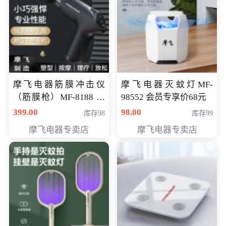
摩飞电器筋膜冲击仪
摩飞电器灭蚊灯MF-
（筋膜枪）MF-8188 会
98552 会员专享价68元
员专享价268元
399.00
98.00
库存98
库存99
摩飞电器专卖店
摩飞电器专卖店