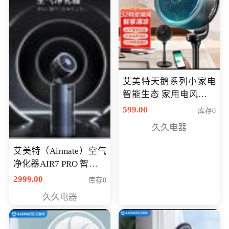
艾美特天鹅系列小家电
智能生态 家用电风扇直
流变频节能轻音空气循
599.00
库存0
环扇CA23-AD18(黑天
久久电器
鹅，白天鹅智能)
艾美特（Airmate）空气
净化器AIR7 PRO 智能全
屋空气循环负离子旗舰
2999.00
库存0
款净化器
久久电器