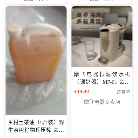
摩飞电器恒温饮水机
（调奶器）MF-01 会员
专享价366元
449.00
库存95
摩飞电器专卖店
乡村土茶油（5斤装）野
生茶树籽物理压榨 会员
专享价400元