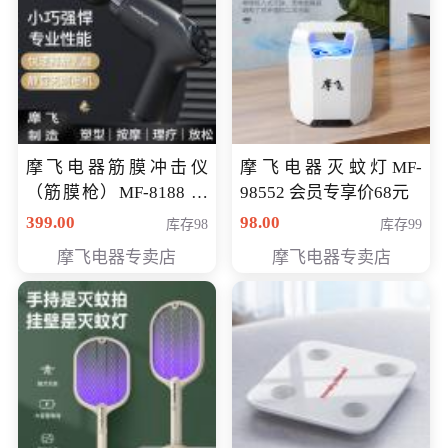
摩飞电器筋膜冲击仪
摩飞电器灭蚊灯MF-
（筋膜枪）MF-8188 会
98552 会员专享价68元
员专享价268元
399.00
98.00
库存98
库存99
摩飞电器专卖店
摩飞电器专卖店