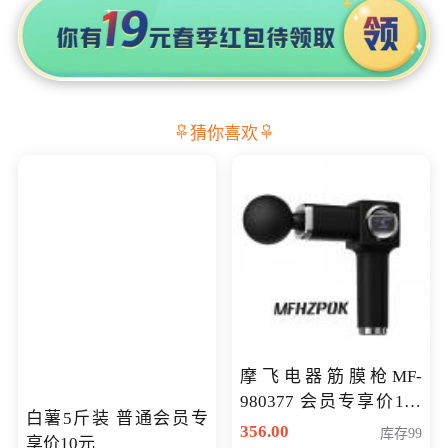
猜你喜欢
摩飞电器筋膜枪MF-
980377 会员专享价199
白薯5斤装 普通会员专
元
356.00
库存99
享价10元