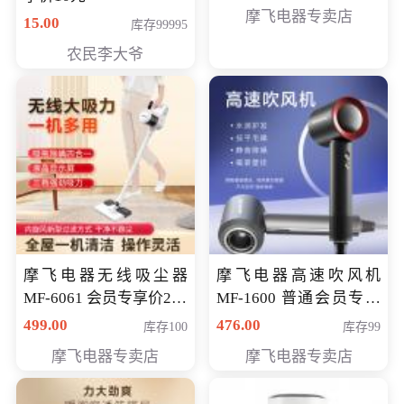
摩飞电器专卖店
15.00
库存99995
农民李大爷
摩飞电器无线吸尘器
摩飞电器高速吹风机
MF-6061 会员专享价299
MF-1600 普通会员专享
元
价298元
499.00
476.00
库存100
库存99
摩飞电器专卖店
摩飞电器专卖店