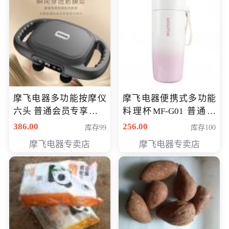
摩飞电器多功能按摩仪
摩飞电器便携式多功能
六头 普通会员专享价格
料理杯MF-G01 普通会
199元
员专享价格118元
386.00
256.00
库存99
库存100
摩飞电器专卖店
摩飞电器专卖店