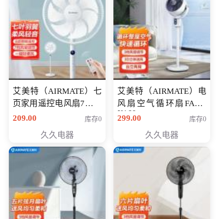
艾美特（AIRMATE）七
艾美特（AIRMATE）电
页家用遥控电风扇7档风
风扇空气循环扇FA18-
X168
量空气循环摇头立式落
209.00
299.00
库存0
库存0
地扇节能轻音柔风预约
久久电器
久久电器
定时落地式风扇CS35-
R20