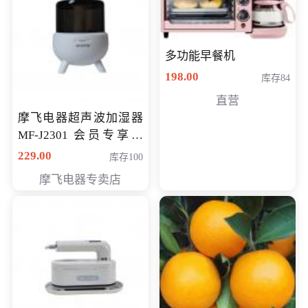
多功能早餐机
198.00
库存84
直营
摩飞电器超声波加湿器
MF-J2301 会员专享价
168元
229.00
库存100
摩飞电器专卖店