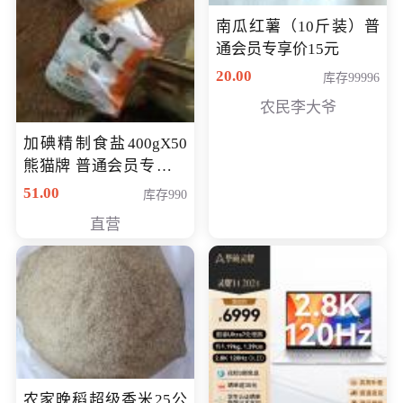
南瓜红薯（10斤装）普
通会员专享价15元
20.00
库存99996
农民李大爷
加碘精制食盐400gX50
熊猫牌 普通会员专享价
格50元
51.00
库存990
直营
农家晚稻超级香米25公