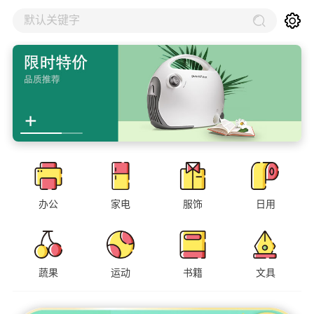
默认关键字
办公
家电
服饰
日用
蔬果
运动
书籍
文具