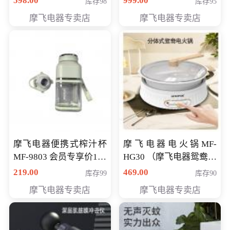
598.00
999.00
库存98
库存95
摩飞电器专卖店
摩飞电器专卖店
摩飞电器便携式榨汁杯
摩飞电器电火锅MF-
MF-9803 会员专享价138
HG30 （摩飞电器鸳鸯锅
元
MF-HG30 ） 会员专享价
219.00
469.00
库存99
库存90
319元
摩飞电器专卖店
摩飞电器专卖店