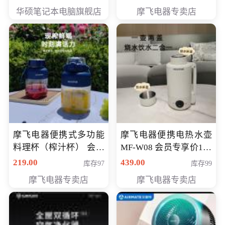
员专享价6998元
华硕笔记本电脑旗舰店
摩飞电器专卖店
摩飞电器便携式多功能
摩飞电器便携电热水壶
料理杯（榨汁杯） 会员
MF-W08 会员专享价198
专享价118元
元
219.00
439.00
库存97
库存99
摩飞电器专卖店
摩飞电器专卖店