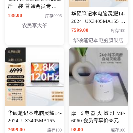
斤一袋 普通会员专享价
格178元
华硕笔记本电脑灵耀14-
188.00
库存9996
2024 UX3405MA155冰
农民李大爷
川银 oled 智慧轻薄本 会
7599.00
库存100
员专享价6898元
华硕笔记本电脑旗舰店
华硕笔记本电脑灵耀14-
摩飞电器灭蚊灯MF-
2024 UX3405MA155夜
6060 会员专享价68元
空蓝 oled 智慧轻薄本 会
7699.00
98.00
库存100
库存100