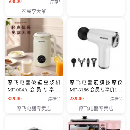
500.00
库存5
农民李大爷
摩飞电器破壁豆浆机
摩飞电器筋膜按摩仪
MF-004A 会员专享价
MF-8166 会员专享价168
168元
元
359.00
239.00
库存95
库存98
摩飞电器专卖店
摩飞电器专卖店