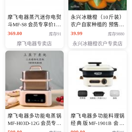
摩飞电器蒸汽迷你电熨
永兴冰糖橙（10斤装）
斗MF-S8 会员专享价168
农户自家种植的 预售10
元
万斤 会员包邮专享价
369.00
39.99
库存91
库存9880
29.99元
摩飞电器专卖店
永兴冰糖橙农户专卖店
摩飞电器多功能电蒸锅
摩飞电器多功能料理锅
MF-H03D-12G 会员专享
经典版MF-1901B 会员
价398元
专享价399元