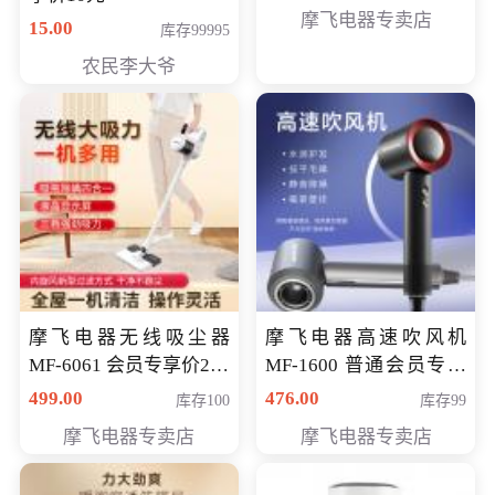
摩飞电器专卖店
15.00
库存99995
农民李大爷
摩飞电器无线吸尘器
摩飞电器高速吹风机
MF-6061 会员专享价299
MF-1600 普通会员专享
元
价298元
499.00
476.00
库存100
库存99
摩飞电器专卖店
摩飞电器专卖店