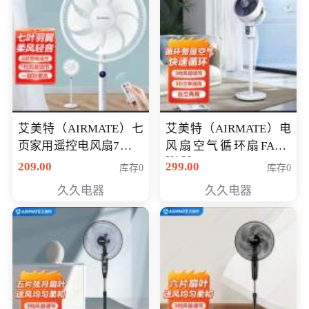
艾美特（AIRMATE）七
艾美特（AIRMATE）电
页家用遥控电风扇7档风
风扇空气循环扇FA18-
X168
量空气循环摇头立式落
209.00
299.00
库存0
库存0
地扇节能轻音柔风预约
久久电器
久久电器
定时落地式风扇CS35-
R20