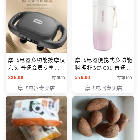
摩飞电器多功能按摩仪
摩飞电器便携式多功能
六头 普通会员专享价格
料理杯MF-G01 普通会
199元
员专享价格118元
386.00
256.00
库存99
库存100
摩飞电器专卖店
摩飞电器专卖店