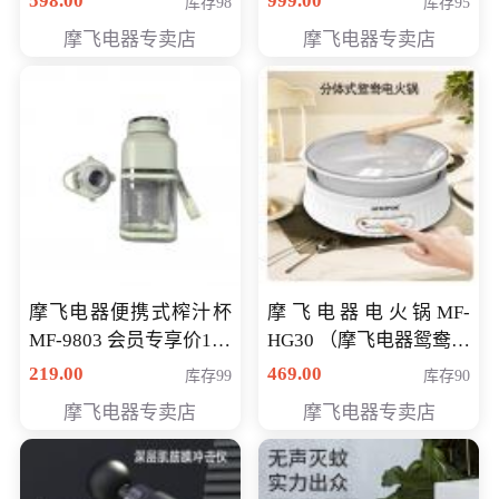
598.00
999.00
库存98
库存95
摩飞电器专卖店
摩飞电器专卖店
摩飞电器便携式榨汁杯
摩飞电器电火锅MF-
MF-9803 会员专享价138
HG30 （摩飞电器鸳鸯锅
元
MF-HG30 ） 会员专享价
219.00
469.00
库存99
库存90
319元
摩飞电器专卖店
摩飞电器专卖店