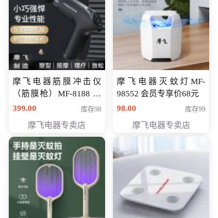
摩飞电器筋膜冲击仪
摩飞电器灭蚊灯MF-
（筋膜枪）MF-8188 会
98552 会员专享价68元
员专享价268元
399.00
98.00
库存98
库存99
摩飞电器专卖店
摩飞电器专卖店