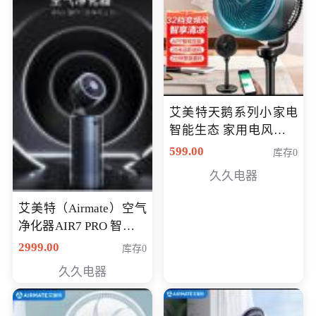
艾美特天鹅系列小家电
智能生态 家用电风扇直
流变频节能轻音空气循
599.00
库存0
环扇CA23-AD18(黑天
久久电器
鹅，白天鹅智能)
艾美特（Airmate）空气
净化器AIR7 PRO 智能全
屋空气循环负离子旗舰
2999.00
库存0
款净化器
久久电器