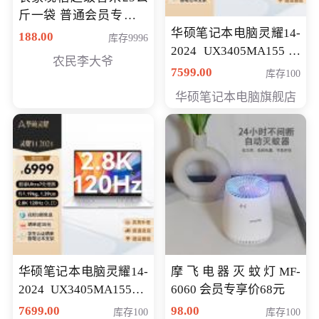
斤一袋 普通会员专享价
格178元
华硕笔记本电脑灵耀14-
188.00
库存9996
2024 UX3405MA155冰
农民李大爷
川银 oled 智慧轻薄本 会
7599.00
库存100
员专享价6898元
华硕笔记本电脑旗舰店
华硕笔记本电脑灵耀14-
摩飞电器灭蚊灯MF-
2024 UX3405MA155夜
6060 会员专享价68元
空蓝 oled 智慧轻薄本 会
7699.00
98.00
库存100
库存100