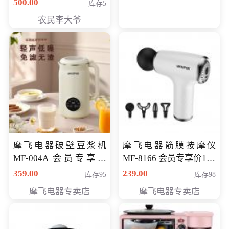
500.00
库存5
农民李大爷
摩飞电器破壁豆浆机
摩飞电器筋膜按摩仪
MF-004A 会员专享价
MF-8166 会员专享价168
168元
元
359.00
239.00
库存95
库存98
摩飞电器专卖店
摩飞电器专卖店