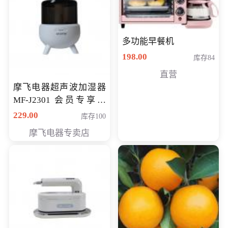
多功能早餐机
198.00
库存84
直营
摩飞电器超声波加湿器
MF-J2301 会员专享价
168元
229.00
库存100
摩飞电器专卖店