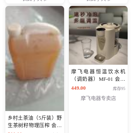
摩飞电器恒温饮水机
（调奶器）MF-01 会员
专享价366元
449.00
库存95
摩飞电器专卖店
乡村土茶油（5斤装）野
生茶树籽物理压榨 会员
专享价400元