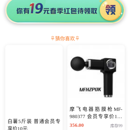
猜你喜欢
摩飞电器筋膜枪MF-
980377 会员专享价199
白薯5斤装 普通会员专
元
356.00
库存99
享价10元