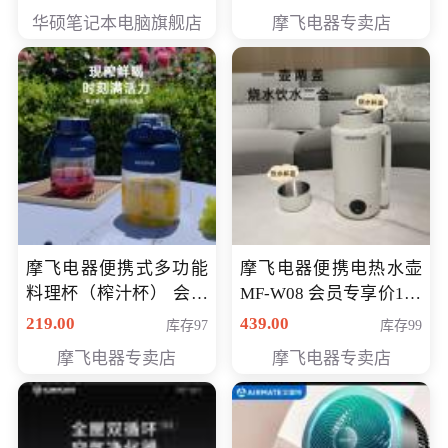
员专享价6998元
华硕笔记本电脑旗舰店
摩飞电器专卖店
摩飞电器便携式多功能
摩飞电器便携电热水壶
料理杯（榨汁杯） 会员
MF-W08 会员专享价198
专享价118元
元
219.00
439.00
库存97
库存99
摩飞电器专卖店
摩飞电器专卖店