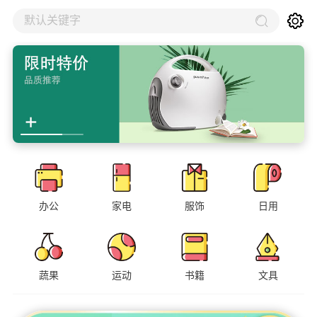
默认关键字
办公
家电
服饰
日用
蔬果
运动
书籍
文具