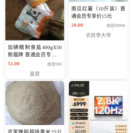
南瓜红薯（10斤装）普
通会员专享价15元
20.00
库存99996
农民李大爷
加碘精制食盐400gX50
熊猫牌 普通会员专享价
格50元
51.00
库存990
直营
农家晚稻超级香米25公