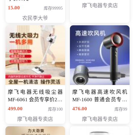
摩飞电器专卖店
15.00
库存99995
农民李大爷
摩飞电器无线吸尘器
摩飞电器高速吹风机
MF-6061 会员专享价299
MF-1600 普通会员专享
元
价298元
499.00
476.00
库存100
库存99
摩飞电器专卖店
摩飞电器专卖店