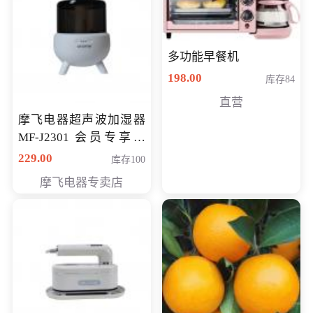
多功能早餐机
198.00
库存84
直营
摩飞电器超声波加湿器
MF-J2301 会员专享价
168元
229.00
库存100
摩飞电器专卖店