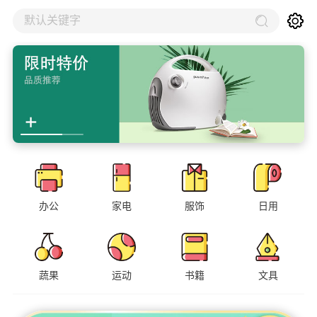
默认关键字
办公
家电
服饰
日用
蔬果
运动
书籍
文具