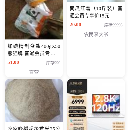
南瓜红薯（10斤装）普
通会员专享价15元
20.00
库存99996
农民李大爷
加碘精制食盐400gX50
熊猫牌 普通会员专享价
格50元
51.00
库存990
直营
农家晚稻超级香米25公