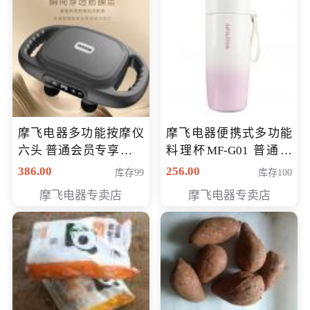
摩飞电器多功能按摩仪
摩飞电器便携式多功能
六头 普通会员专享价格
料理杯MF-G01 普通会
199元
员专享价格118元
386.00
256.00
库存99
库存100
摩飞电器专卖店
摩飞电器专卖店