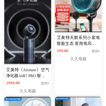
艾美特天鹅系列小家电
智能生态 家用电风扇直
流变频节能轻音空气循
599.00
库存0
环扇CA23-AD18(黑天
久久电器
鹅，白天鹅智能)
艾美特（Airmate）空气
净化器AIR7 PRO 智能全
屋空气循环负离子旗舰
2999.00
库存0
款净化器
久久电器