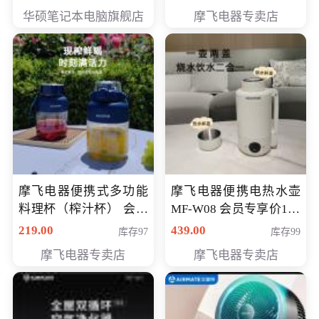
员专享价6998元
华硕笔记本电脑旗舰店
摩飞电器专卖店
摩飞电器便携式多功能
摩飞电器便携电热水壶
料理杯（榨汁杯） 会员
MF-W08 会员专享价198
专享价118元
元
219.00
439.00
库存97
库存99
摩飞电器专卖店
摩飞电器专卖店