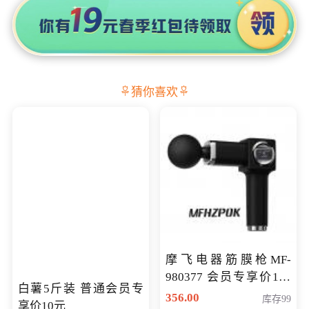
猜你喜欢
摩飞电器筋膜枪MF-
980377 会员专享价199
白薯5斤装 普通会员专
元
356.00
库存99
享价10元