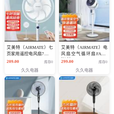
艾美特（AIRMATE）七
艾美特（AIRMATE）电
页家用遥控电风扇7档风
风扇空气循环扇FA18-
X168
量空气循环摇头立式落
209.00
299.00
库存0
库存0
地扇节能轻音柔风预约
久久电器
久久电器
定时落地式风扇CS35-
R20