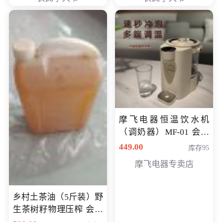
摩飞电器恒温饮水机
（调奶器）MF-01 会员
专享价366元
449.00
库存95
摩飞电器专卖店
乡村土茶油（5斤装）野
生茶树籽物理压榨 会员
专享价400元