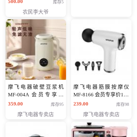
500.00
库存5
农民李大爷
摩飞电器破壁豆浆机
摩飞电器筋膜按摩仪
MF-004A 会员专享价
MF-8166 会员专享价168
168元
元
359.00
239.00
库存95
库存98
摩飞电器专卖店
摩飞电器专卖店