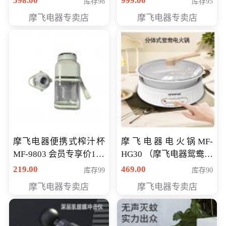
598.00
999.00
库存98
库存95
摩飞电器专卖店
摩飞电器专卖店
摩飞电器便携式榨汁杯
摩飞电器电火锅MF-
MF-9803 会员专享价138
HG30 （摩飞电器鸳鸯锅
元
MF-HG30 ） 会员专享价
219.00
469.00
库存99
库存90
319元
摩飞电器专卖店
摩飞电器专卖店