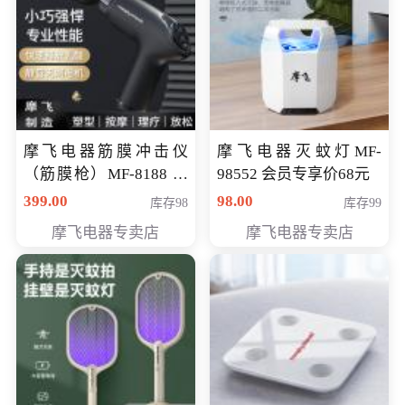
摩飞电器筋膜冲击仪
摩飞电器灭蚊灯MF-
（筋膜枪）MF-8188 会
98552 会员专享价68元
员专享价268元
399.00
98.00
库存98
库存99
摩飞电器专卖店
摩飞电器专卖店