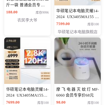
斤一袋 普通会员专享价
格178元
华硕笔记本电脑灵耀14-
188.00
库存9996
2024 UX3405MA155冰
农民李大爷
川银 oled 智慧轻薄本 会
7599.00
库存100
员专享价6898元
华硕笔记本电脑旗舰店
华硕笔记本电脑灵耀14-
摩飞电器灭蚊灯MF-
2024 UX3405MA155夜
6060 会员专享价68元
空蓝 oled 智慧轻薄本 会
7699.00
98.00
库存100
库存100