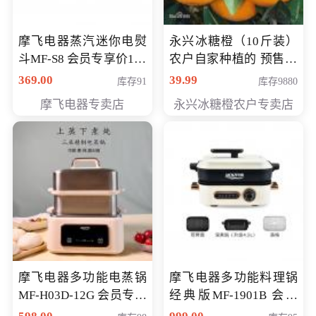
摩飞电器蒸汽迷你电熨
永兴冰糖橙（10斤装）
斗MF-S8 会员专享价168
农户自家种植的 预售10
元
万斤 会员包邮专享价
369.00
39.99
库存91
库存9880
29.99元
摩飞电器专卖店
永兴冰糖橙农户专卖店
摩飞电器多功能电蒸锅
摩飞电器多功能料理锅
MF-H03D-12G 会员专享
经典版MF-1901B 会员
价398元
专享价399元