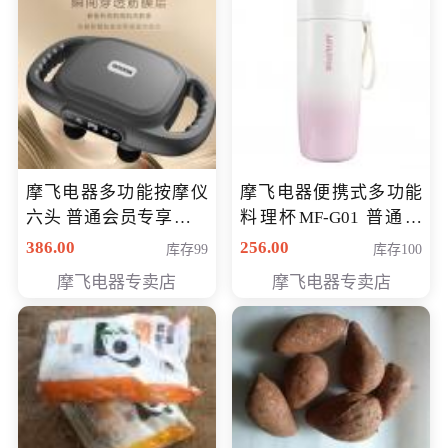
摩飞电器多功能按摩仪
摩飞电器便携式多功能
六头 普通会员专享价格
料理杯MF-G01 普通会
199元
员专享价格118元
386.00
256.00
库存99
库存100
摩飞电器专卖店
摩飞电器专卖店