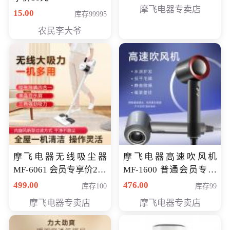
摩飞电器专卖店
15.00
库存99995
农民李大爷
摩飞电器无线吸尘器
摩飞电器高速吹风机
MF-6061 会员专享价299
MF-1600 普通会员专享
元
价298元
499.00
476.00
库存100
库存99
摩飞电器专卖店
摩飞电器专卖店