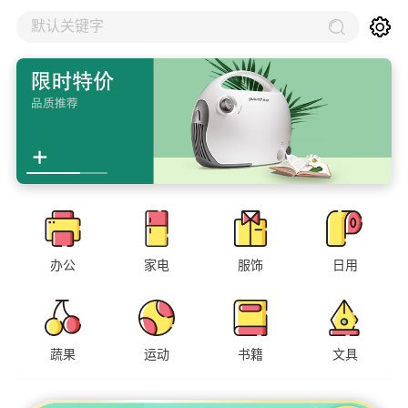
默认关键字
办公
家电
服饰
日用
蔬果
运动
书籍
文具