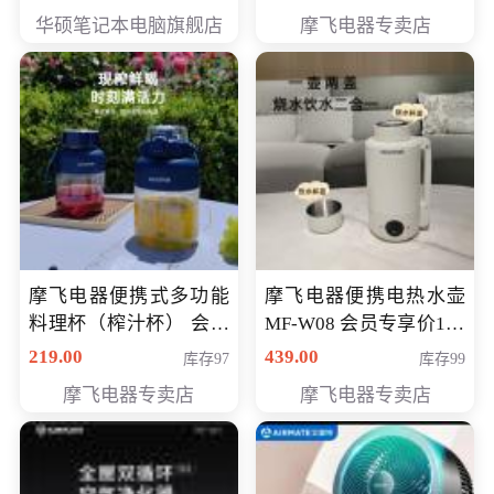
员专享价6998元
华硕笔记本电脑旗舰店
摩飞电器专卖店
摩飞电器便携式多功能
摩飞电器便携电热水壶
料理杯（榨汁杯） 会员
MF-W08 会员专享价198
专享价118元
元
219.00
439.00
库存97
库存99
摩飞电器专卖店
摩飞电器专卖店