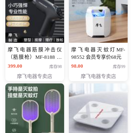
摩飞电器筋膜冲击仪
摩飞电器灭蚊灯MF-
（筋膜枪）MF-8188 会
98552 会员专享价68元
员专享价268元
399.00
98.00
库存98
库存99
摩飞电器专卖店
摩飞电器专卖店