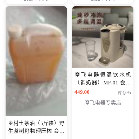
摩飞电器恒温饮水机
（调奶器）MF-01 会员
专享价366元
449.00
库存95
摩飞电器专卖店
乡村土茶油（5斤装）野
生茶树籽物理压榨 会员
专享价400元