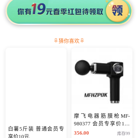
猜你喜欢
摩飞电器筋膜枪MF-
980377 会员专享价199
白薯5斤装 普通会员专
元
356.00
库存99
享价10元