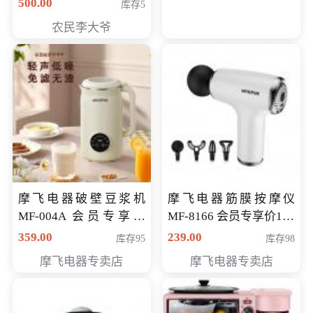
500.00
库存5
农民李大爷
摩飞电器破壁豆浆机
摩飞电器筋膜按摩仪
MF-004A 会员专享价
MF-8166 会员专享价168
168元
元
359.00
239.00
库存95
库存98
摩飞电器专卖店
摩飞电器专卖店