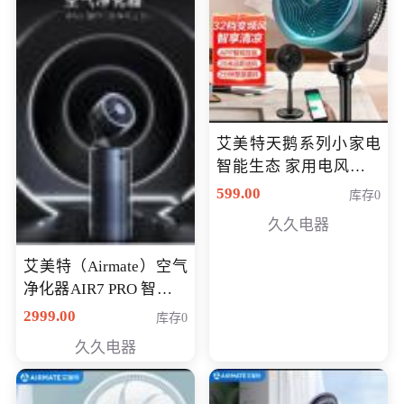
艾美特天鹅系列小家电
智能生态 家用电风扇直
流变频节能轻音空气循
599.00
库存0
环扇CA23-AD18(黑天
久久电器
鹅，白天鹅智能)
艾美特（Airmate）空气
净化器AIR7 PRO 智能全
屋空气循环负离子旗舰
2999.00
库存0
款净化器
久久电器