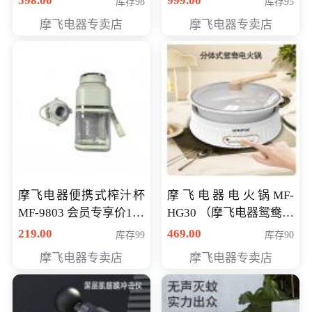
598.00
999.00
库存98
库存95
摩飞电器专卖店
摩飞电器专卖店
摩飞电器便携式榨汁杯
摩飞电器电火锅MF-
MF-9803 会员专享价138
HG30 （摩飞电器鸳鸯锅
元
MF-HG30 ） 会员专享价
219.00
469.00
库存99
库存90
319元
摩飞电器专卖店
摩飞电器专卖店