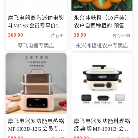
摩飞电器蒸汽迷你电熨
永兴冰糖橙（10斤装）
斗MF-S8 会员专享价168
农户自家种植的 预售10
元
万斤 会员包邮专享价
369.00
39.99
库存91
库存9880
29.99元
摩飞电器专卖店
永兴冰糖橙农户专卖店
摩飞电器多功能电蒸锅
摩飞电器多功能料理锅
MF-H03D-12G 会员专享
经典版MF-1901B 会员
价398元
专享价399元