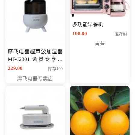
多功能早餐机
198.00
库存84
直营
摩飞电器超声波加湿器
MF-J2301 会员专享价
168元
229.00
库存100
摩飞电器专卖店