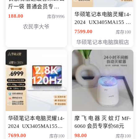
斤一袋 普通会员专享价
格178元
华硕笔记本电脑灵耀14-
188.00
库存9996
2024 UX3405MA155冰
农民李大爷
川银 oled 智慧轻薄本 会
7599.00
库存100
员专享价6898元
华硕笔记本电脑旗舰店
华硕笔记本电脑灵耀14-
摩飞电器灭蚊灯MF-
2024 UX3405MA155夜
6060 会员专享价68元
空蓝 oled 智慧轻薄本 会
7699.00
98.00
库存100
库存100