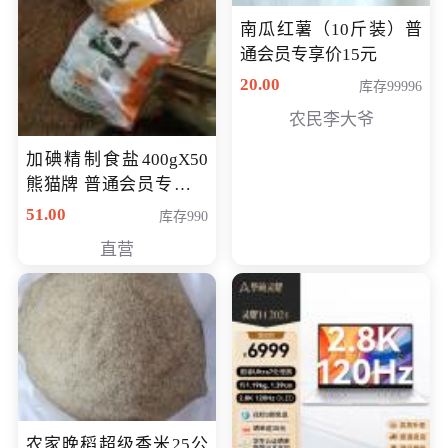
南瓜红薯（10斤装）普
通会员专享价15元
20.00
库存99996
农民李大爷
加碘精制食盐400gX50
熊猫牌 普通会员专享价
格50元
51.00
库存990
直营
农家晚稻超级香米25公