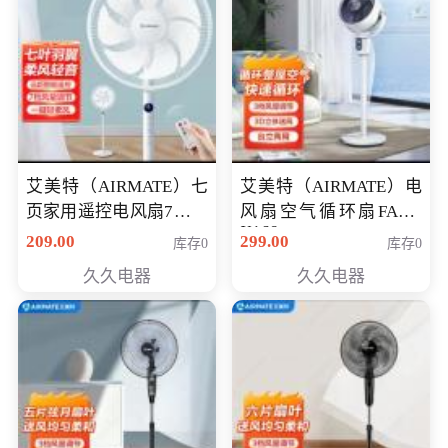
艾美特（AIRMATE）七
艾美特（AIRMATE）电
页家用遥控电风扇7档风
风扇空气循环扇FA18-
X168
量空气循环摇头立式落
209.00
299.00
库存0
库存0
地扇节能轻音柔风预约
久久电器
久久电器
定时落地式风扇CS35-
R20