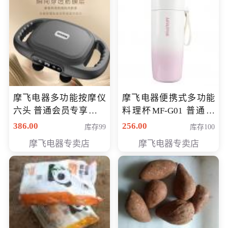
摩飞电器多功能按摩仪
摩飞电器便携式多功能
六头 普通会员专享价格
料理杯MF-G01 普通会
199元
员专享价格118元
386.00
256.00
库存99
库存100
摩飞电器专卖店
摩飞电器专卖店