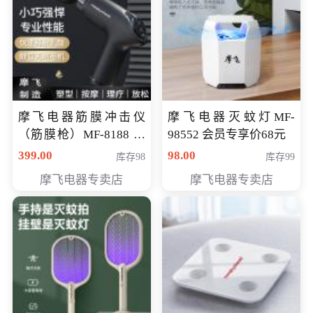
摩飞电器筋膜冲击仪
摩飞电器灭蚊灯MF-
（筋膜枪）MF-8188 会
98552 会员专享价68元
员专享价268元
399.00
98.00
库存98
库存99
摩飞电器专卖店
摩飞电器专卖店