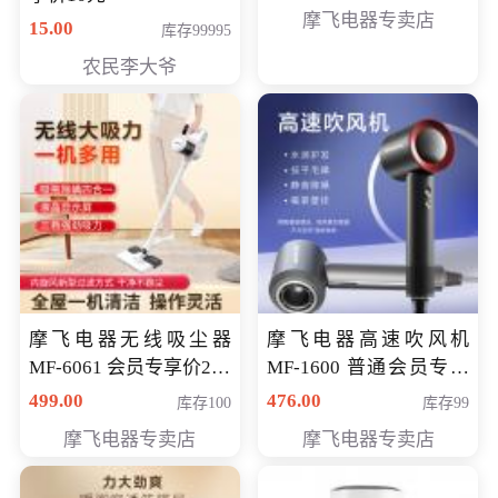
摩飞电器专卖店
15.00
库存99995
农民李大爷
摩飞电器无线吸尘器
摩飞电器高速吹风机
MF-6061 会员专享价299
MF-1600 普通会员专享
元
价298元
499.00
476.00
库存100
库存99
摩飞电器专卖店
摩飞电器专卖店