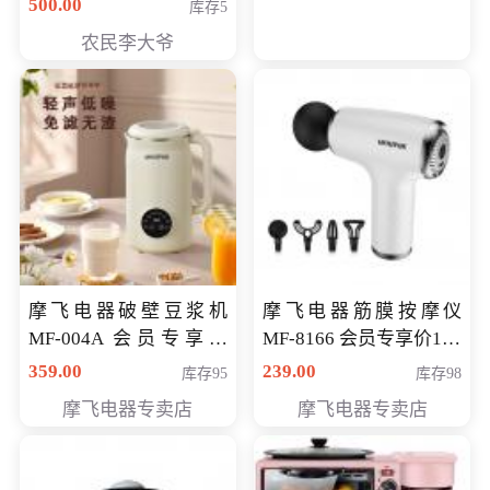
500.00
库存5
农民李大爷
摩飞电器破壁豆浆机
摩飞电器筋膜按摩仪
MF-004A 会员专享价
MF-8166 会员专享价168
168元
元
359.00
239.00
库存95
库存98
摩飞电器专卖店
摩飞电器专卖店