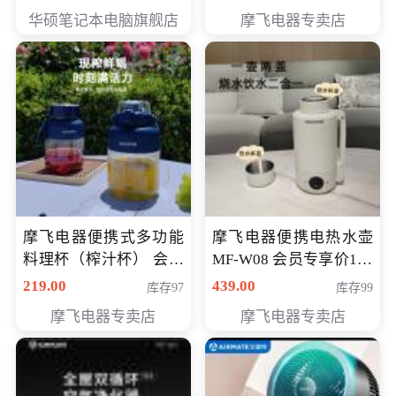
员专享价6998元
华硕笔记本电脑旗舰店
摩飞电器专卖店
摩飞电器便携式多功能
摩飞电器便携电热水壶
料理杯（榨汁杯） 会员
MF-W08 会员专享价198
专享价118元
元
219.00
439.00
库存97
库存99
摩飞电器专卖店
摩飞电器专卖店