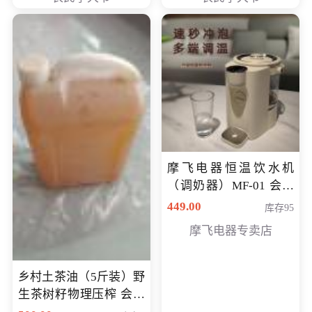
摩飞电器恒温饮水机
（调奶器）MF-01 会员
专享价366元
449.00
库存95
摩飞电器专卖店
乡村土茶油（5斤装）野
生茶树籽物理压榨 会员
专享价400元