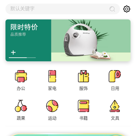
默认关键字
办公
家电
服饰
日用
蔬果
运动
书籍
文具