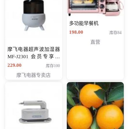
多功能早餐机
198.00
库存84
直营
摩飞电器超声波加湿器
MF-J2301 会员专享价
168元
229.00
库存100
摩飞电器专卖店