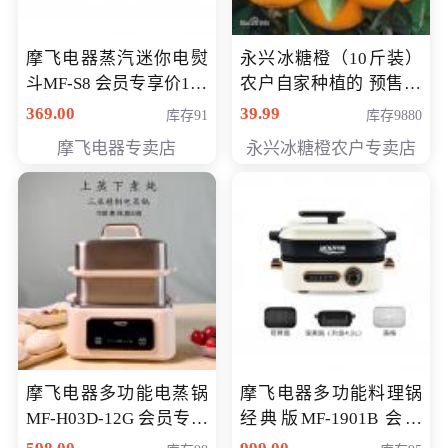
摩飞电器蒸汽迷你电熨
永兴冰糖橙（10斤装）
斗MF-S8 会员专享价168
农户自家种植的 预售10
元
万斤 会员包邮专享价
369.00
39.99
库存91
库存9880
29.99元
摩飞电器专卖店
永兴冰糖橙农户专卖店
摩飞电器多功能电蒸锅
摩飞电器多功能料理锅
MF-H03D-12G 会员专享
经典版MF-1901B 会员
价398元
专享价399元