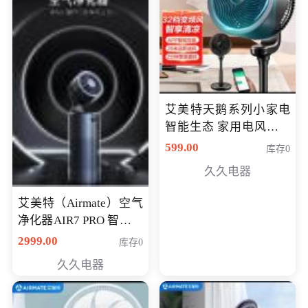
艾美特天鹅系列小家电
智能生态 家用电风扇直
流变频节能轻音空气循
599.00
库存0
环扇CA23-AD18(黑天
久久电器
鹅，白天鹅智能)
艾美特（Airmate）空气
净化器AIR7 PRO 智能全
屋空气循环负离子旗舰
2999.00
库存0
款净化器
久久电器