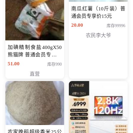
南瓜红薯（10斤装）普
通会员专享价15元
20.00
库存99996
农民李大爷
加碘精制食盐400gX50
熊猫牌 普通会员专享价
格50元
51.00
库存990
直营
农家晚稻超级香米25公