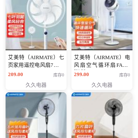
艾美特（AIRMATE）七
艾美特（AIRMATE）电
页家用遥控电风扇7档风
风扇空气循环扇FA18-
X168
量空气循环摇头立式落
209.00
299.00
库存0
库存0
地扇节能轻音柔风预约
久久电器
久久电器
定时落地式风扇CS35-
R20