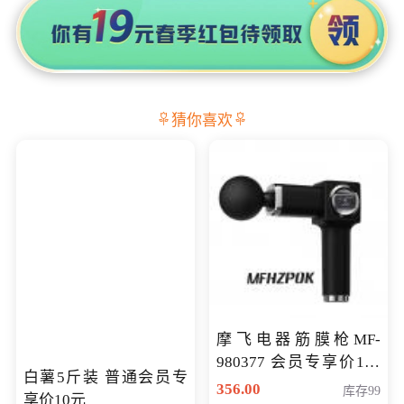
猜你喜欢
摩飞电器筋膜枪MF-
980377 会员专享价199
白薯5斤装 普通会员专
元
356.00
库存99
享价10元