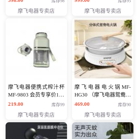
598.00
999.00
库存98
库存95
摩飞电器专卖店
摩飞电器专卖店
摩飞电器便携式榨汁杯
摩飞电器电火锅MF-
MF-9803 会员专享价138
HG30 （摩飞电器鸳鸯锅
元
MF-HG30 ） 会员专享价
219.00
469.00
库存99
库存90
319元
摩飞电器专卖店
摩飞电器专卖店