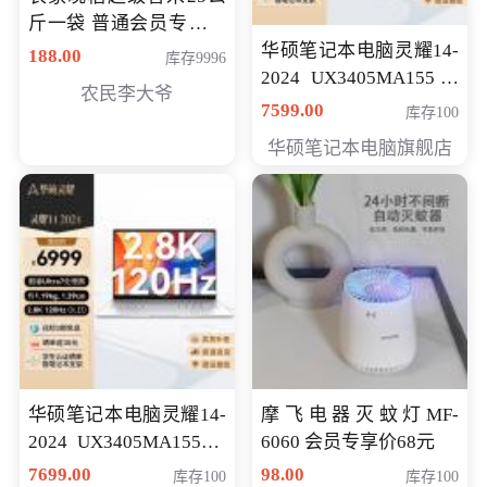
斤一袋 普通会员专享价
格178元
华硕笔记本电脑灵耀14-
188.00
库存9996
2024 UX3405MA155冰
农民李大爷
川银 oled 智慧轻薄本 会
7599.00
库存100
员专享价6898元
华硕笔记本电脑旗舰店
华硕笔记本电脑灵耀14-
摩飞电器灭蚊灯MF-
2024 UX3405MA155夜
6060 会员专享价68元
空蓝 oled 智慧轻薄本 会
7699.00
98.00
库存100
库存100