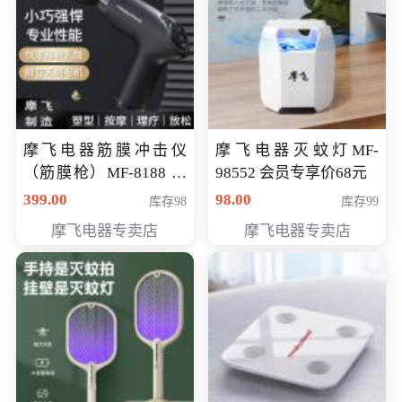
摩飞电器筋膜冲击仪
摩飞电器灭蚊灯MF-
（筋膜枪）MF-8188 会
98552 会员专享价68元
员专享价268元
399.00
98.00
库存98
库存99
摩飞电器专卖店
摩飞电器专卖店