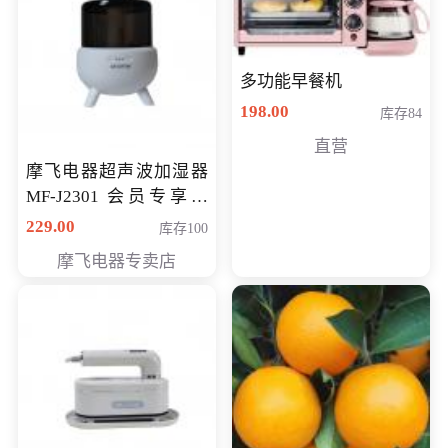
多功能早餐机
198.00
库存84
直营
摩飞电器超声波加湿器
MF-J2301 会员专享价
168元
229.00
库存100
摩飞电器专卖店