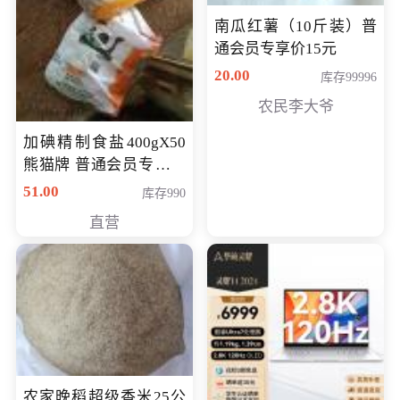
南瓜红薯（10斤装）普
通会员专享价15元
20.00
库存99996
农民李大爷
加碘精制食盐400gX50
熊猫牌 普通会员专享价
格50元
51.00
库存990
直营
农家晚稻超级香米25公