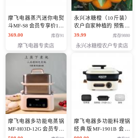
摩飞电器蒸汽迷你电熨
永兴冰糖橙（10斤装）
斗MF-S8 会员专享价168
农户自家种植的 预售10
元
万斤 会员包邮专享价
369.00
39.99
库存91
库存9880
29.99元
摩飞电器专卖店
永兴冰糖橙农户专卖店
摩飞电器多功能电蒸锅
摩飞电器多功能料理锅
MF-H03D-12G 会员专享
经典版MF-1901B 会员
价398元
专享价399元