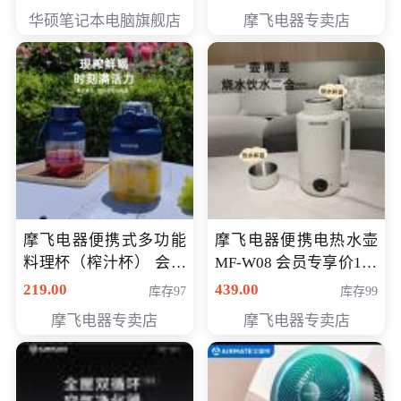
员专享价6998元
华硕笔记本电脑旗舰店
摩飞电器专卖店
摩飞电器便携式多功能
摩飞电器便携电热水壶
料理杯（榨汁杯） 会员
MF-W08 会员专享价198
专享价118元
元
219.00
439.00
库存97
库存99
摩飞电器专卖店
摩飞电器专卖店