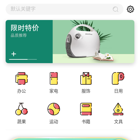
默认关键字
办公
家电
服饰
日用
蔬果
运动
书籍
文具