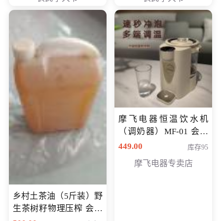
摩飞电器恒温饮水机
（调奶器）MF-01 会员
专享价366元
449.00
库存95
摩飞电器专卖店
乡村土茶油（5斤装）野
生茶树籽物理压榨 会员
专享价400元