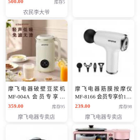
500.00
库存5
农民李大爷
摩飞电器破壁豆浆机
摩飞电器筋膜按摩仪
MF-004A 会员专享价
MF-8166 会员专享价168
168元
元
359.00
239.00
库存95
库存98
摩飞电器专卖店
摩飞电器专卖店