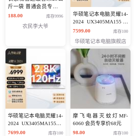
斤一袋 普通会员专享价
格178元
华硕笔记本电脑灵耀14-
188.00
库存9996
2024 UX3405MA155冰
农民李大爷
川银 oled 智慧轻薄本 会
7599.00
库存100
员专享价6898元
华硕笔记本电脑旗舰店
华硕笔记本电脑灵耀14-
摩飞电器灭蚊灯MF-
2024 UX3405MA155夜
6060 会员专享价68元
空蓝 oled 智慧轻薄本 会
7699.00
98.00
库存100
库存100