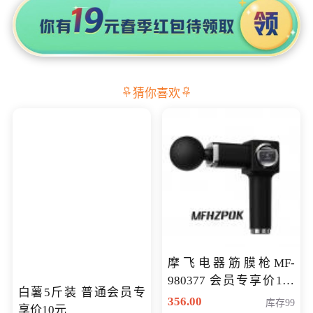
猜你喜欢
摩飞电器筋膜枪MF-
980377 会员专享价199
白薯5斤装 普通会员专
元
356.00
库存99
享价10元