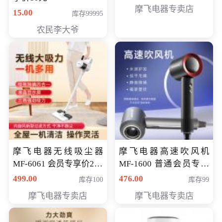
摩飞电器专卖店
15.00
库存99995
农民李大爷
摩飞电器无线吸尘器
摩飞电器高速吹风机
MF-6061 会员专享价299
MF-1600 普通会员专享
元
价298元
499.00
476.00
库存100
库存99
摩飞电器专卖店
摩飞电器专卖店