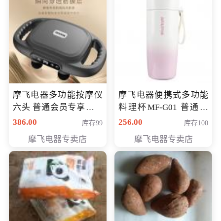
摩飞电器多功能按摩仪
摩飞电器便携式多功能
六头 普通会员专享价格
料理杯MF-G01 普通会
199元
员专享价格118元
386.00
256.00
库存99
库存100
摩飞电器专卖店
摩飞电器专卖店