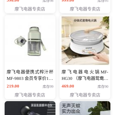
598.00
999.00
库存98
库存95
摩飞电器专卖店
摩飞电器专卖店
摩飞电器便携式榨汁杯
摩飞电器电火锅MF-
MF-9803 会员专享价138
HG30 （摩飞电器鸳鸯锅
元
MF-HG30 ） 会员专享价
219.00
469.00
库存99
库存90
319元
摩飞电器专卖店
摩飞电器专卖店