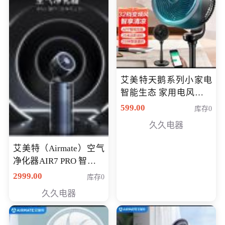
艾美特天鹅系列小家电
智能生态 家用电风扇直
流变频节能轻音空气循
599.00
库存0
环扇CA23-AD18(黑天
久久电器
鹅，白天鹅智能)
艾美特（Airmate）空气
净化器AIR7 PRO 智能全
屋空气循环负离子旗舰
2999.00
库存0
款净化器
久久电器