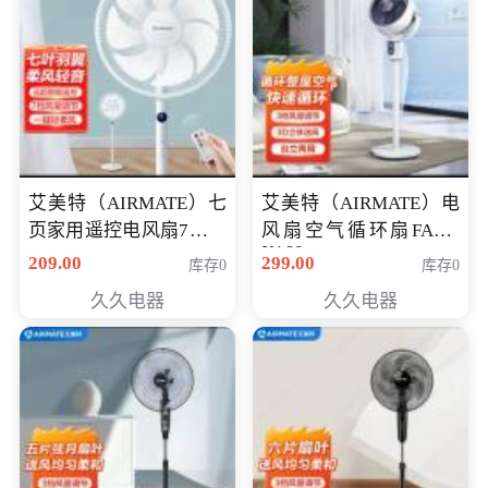
艾美特（AIRMATE）七
艾美特（AIRMATE）电
页家用遥控电风扇7档风
风扇空气循环扇FA18-
X168
量空气循环摇头立式落
209.00
299.00
库存0
库存0
地扇节能轻音柔风预约
久久电器
久久电器
定时落地式风扇CS35-
R20